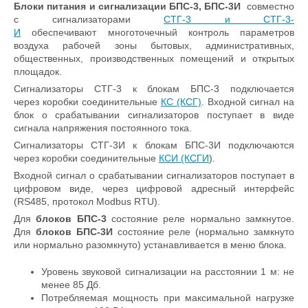
Блоки
питания и сигнализации
БПС-3, БПС-3И
совместно
с сигнализаторами
СТГ-3 и СТГ-3-
И
обеспечивают многоточечный контроль параметров
воздуха рабочей зоны бытовых, административных,
общественных, производственных помещений и открытых
площадок.
Сигнализаторы СТГ-3 к блокам БПС-3 подключается
через коробки соединительные
КС (КСГ)
. Входной сигнал на
блок о срабатывании сигнализаторов поступает в виде
сигнала напряжения постоянного тока.
Сигнализаторы СТГ-3И к блокам БПС-3И подключаются
через коробки соединительные
КСИ (КСГИ
).
Входной сигнал о срабатывании сигнализаторов поступает в
цифровом виде, через цифровой адресный интерфейс
(RS485, протокол Modbus RTU).
Для
блоков БПС-3
состояние реле нормально замкнутое.
Для
блоков БПС-3И
состояние реле (нормально замкнуто
или нормально разомкнуто) устанавливается в меню блока.
Уровень звуковой сигнализации на
расстоянии 1 м: не
менее 85 Дб.
Потребляемая мощность при максимальной нагрузке