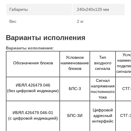
Габариты
240х240х120 мм
Вес
2 кг
Варианты исполнения
Варианты исполнения:
Усл
Условное
Тип
наиме
Обозначения блоков
наименование
входного
подкл
блоков
сигнала
сигнал
Сигнал
ИБЯЛ.426479.046
напряжения
БПС-3
СТГ
(без цифровой индикации)
постоянного
тока
Цифровой
ИБЯЛ.426479.046-01
БПС-3И
адресный
СТГ-
(с цифровой индикацией)
интерфейс