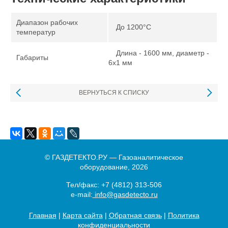
Диапазон рабочих
До 1200°С
температур
Длина - 1600 мм, диаметр -
Габариты
6х1 мм
ВЕРНУТЬСЯ К СПИСКУ
© ГАЗДЕТЕКТО.РУ — Газоаналитическое
оборудование, 2026
Тел/факс:
+7 (4812) 313-506
e-mail:
info@gasdetecto.ru
Главная
|
Карта сайта
|
Обратная связь
|
Политика
конфиденциальности