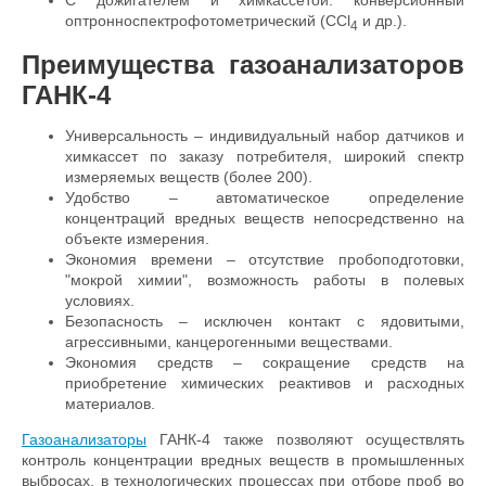
C дожигателем и химкассетой: конверсионный
оптронноспектрофотометрический (CCl
и др.).
4
Преимущества газоанализаторов
ГАНК-4
Универсальность – индивидуальный набор датчиков и
химкассет по заказу потребителя, широкий спектр
измеряемых веществ (более 200).
Удобство – автоматическое определение
концентраций вредных веществ непосредственно на
объекте измерения.
Экономия времени – отсутствие пробоподготовки,
"мокрой химии", возможность работы в полевых
условиях.
Безопасность – исключен контакт с ядовитыми,
агрессивными, канцерогенными веществами.
Экономия средств – сокращение средств на
приобретение химических реактивов и расходных
материалов.
Газоанализаторы
ГАНК-4 также позволяют осуществлять
контроль концентрации вредных веществ в промышленных
выбросах, в технологических процессах
при отборе проб во