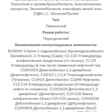
Технология и промвыбросы/Контроль технологических
процессов, Экология/Контроль атмосферы жилой зоны
(ПДКс.с.), Экология/Прочее
Тип:
Переносной
Режим работы:
Периодический
Наименования контролируемых компонентов:
BrC6H5O 4-Бром-1-гидроксибензол (Бромгидроксибензол,
Бромфенол), C Углерод (Сажа), C1-C10 Углеводороды
алифатические предельные (по гексану), C1-C5
Углеводороды (в том числе сжиженный нефтяной газ),
C10H10O4 Диметилбензол-1,2-дикарбонат
(Диметилфталат), C10H12 1,2,3,4-Тетрагидронафталин
(Тетралин), C10H14 Диэтилбензол, C10H8 Нафталин,
C12-C19 Углеводороды предельные (Углеводороды
нефти по сольвенту), C12Н14О4 Диэтилбензол-1,2-
дикарбонат (Диэтилфталат), C15-С20 Амины
алифатические (Алкил С15-С20 амины), C16H22O4
Дибутилбензол-1,2-дикарбонат (Дибутилфталат),
C24Н38О4 Диоктилбензол-1,2-дикарбонат (Бис(2-