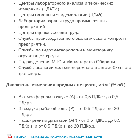
Центры лабораторного анализа и технических
измерений (ЦЛАТИ).
Центры гигиены и эпидемиологии (ЦГиЭ).
Лаборатории охраны труда промышленных
предприятий.
Центры оценки условий труда.
Службы производственного экологического контроля
предприятий.
Службы по гидрометеорологии и мониторингу
окружающей среды.
Подразделения МЧС и Министерства Обороны.
Службы экологии железнодорожного и автомобильного
транспорта.
3
Диапазоны измерения вредных веществ, мг/м
(% об.):
В атмосферном воздухе (А) - от 0,5 ПДКсс до 0,5
ПДКр.з.
В воздухе рабочей зоны (Р) - от 0,5 ПДКр.з. до 20
ПДКр.з.
Расшир
енный диапазон (АР) - от 0,5 ПДКсс до 0,5
ПДКр.з. и от 0,5 ПДКр.з. до 20 ПДКр.з.
Ганк-4. Перечень контролируемых веществ.