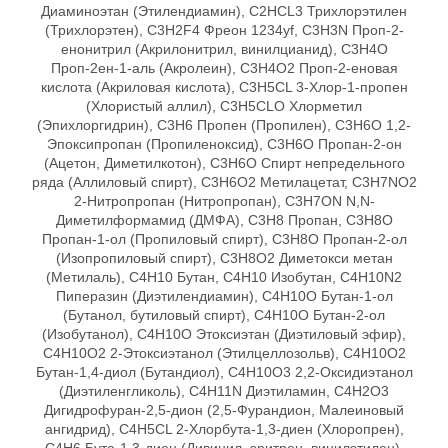
Диаминоэтан (Этилендиамин), C2HCL3 Трихлорэтилен
(Трихлорэтен), C3H2F4 Фреон 1234уf, C3H3N Проп-2-
енонитрил (Акрилонитрил, винилцианид), C3H4O
Проп-2ен-1-аль (Акролеин), C3H4O2 Проп-2-еновая
кислота (Акриловая кислота), C3H5CL 3-Хлор-1-пропен
(Хлористый аллил), C3H5CLO Хлорметил
(Эпихлоргидрин), C3H6 Пропен (Пропилен), C3H6O 1,2-
Эпоксипропан (Пропиленоксид), C3H6O Пропан-2-он
(Ацетон, Диметилкотон), C3H6O Спирт непредельного
ряда (Аллиловый спирт), C3H6O2 Метилацетат, C3H7NO2
2-Нитропропан (Нитропропан), C3H7ON N,N-
Диметилформамид (ДМФА), C3H8 Пропан, C3H8O
Пропан-1-ол (Пропиловый спирт), C3H8O Пропан-2-ол
(Изопропиловый спирт), C3H8O2 Диметокси метан
(Метилаль), C4H10 Бутан, C4H10 Изобутан, C4H10N2
Пиперазин (Диэтилендиамин), C4H10O Бутан-1-ол
(Бутанол, бутиловый спирт), C4H10O Бутан-2-ол
(Изобутанол), C4H10O Этоксиэтан (Диэтиловый эфир),
C4H10O2 2-Этоксиэтанол (Этилцеллозольв), C4H10O2
Бутан-1,4-диол (Бутандиол), C4H10O3 2,2-Оксидиэтанол
(Диэтиленгликоль), C4H11N Диэтиламин, C4H2O3
Дигидрофуран-2,5-дион (2,5-Фурандион, Малеиновый
ангидрид), C4H5CL 2-Хлорбута-1,3-диен (Хлоропрен),