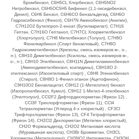
Бромбензол, C6H5CL Хлорбензол, C6H5NO2
Нитробензол, C6H5OC5H5 Бифенил (1,1-оксидибензол,
Динил), C6H6 Бензол, C6H6CO Бензальдегид, C6H6O
Гидроксибензол (Фенол), C6H7N Аминобензол (Анилин),
C7H12O2 Бутилпроп-2-еноат (Бутилакрилат), C7H16
Гептан, C7H16O Гептанол, C7H7CL Хлорметилбензол
(Хлортолуол), C7H8 Метилбензол (Толуол), C7H8O
Фенилкарбинол (Спирт бензиловый), C7Н8О
Гидроксиметилбензол (Крезолы, смесь изомеров м-, o-,
n-), C8H10 Диметилбензол (Ксилолы, смесь изомеров м-,
o-, n-), C8H10 Этилбензол, C8H11N Диметиламинобензол
(Аминодиметилбензол, ксилидины), C8H18O 2-
этилгексанол (Изооктиловый спирт) , C8H8 Этенилбензол
(Стирол), C8H8O 1-Фенил-этанон (Ацетофенон),
C9H10O2 Бензилацетат, C9H12 (1-Метилэтил) бензол
(Изопропилбензол, Кумол), C9H12 1-Метил-4-этилбензол
(Этилтолуол), CCl2F2 Дифтордихлорметан (Фреон 12) ,
CCl3F Трихлорфторметан (Фреон 11), CCl4
Тетрахлорметан (Углерод 4-х хлористый) , CF3Cl
Трифторхлорметан (Фреон 13), CF4 Тетрафторметан
(Фреон 14), CH2Cl2 Дихлорметан (Метилен хлористый),
CH2O Формальдегид, CH2O2 Метановая кислота
(Муравьиная кислота), CH3Br Бромметан, CH3CL
Хлорметан (Метилхлорид), CH3NO2 Нитрометан, CH3OH