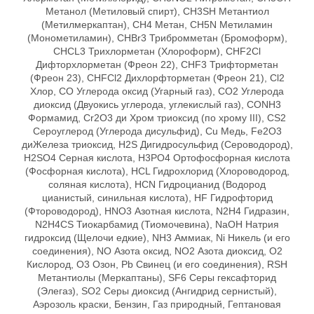
Метанол (Метиловый спирт), CH3SH Метантиол
(Метилмеркаптан), CH4 Метан, CH5N Метиламин
(Монометиламин), CHBr3 Трибромметан (Бромоформ),
CHCL3 Трихлорметан (Хлороформ), CHF2Cl
Дифторхлорметан (Фреон 22), CHF3 Трифторметан
(Фреон 23), CHFCl2 Дихлорфторметан (Фреон 21), Cl2
Хлор, CO Углерода оксид (Угарный газ), CO2 Углерода
диоксид (Двуокись углерода, углекислый газ), CONH3
Формамид, Cr2O3 ди Хром триоксид (по хрому III), CS2
Сероуглерод (Углерода дисульфид), Cu Медь, Fe2O3
диЖелеза триоксид, H2S Дигидросульфид (Сероводород),
H2SO4 Серная кислота, H3РO4 Ортофосфорная кислота
(Фосфорная кислота), HCL Гидрохлорид (Хлороводород,
соляная кислота), HCN Гидроцианид (Водород
цианистый, синильная кислота), HF Гидрофторид
(Фтороводород), HNO3 Азотная кислота, N2H4 Гидразин,
N2H4CS Тиокарбамид (Тиомочевина), NaOH Натрия
гидроксид (Щелочи едкие), NH3 Аммиак, Ni Никель (и его
соединения), NO Азота оксид, NO2 Азота диоксид, O2
Кислород, O3 Озон, Pb Свинец (и его соединения), RSH
Метантиолы (Меркаптаны), SF6 Серы гексафторид
(Элегаз), SO2 Серы диоксид (Ангидрид сернистый),
Аэрозоль краски, Бензин, Газ природный, Гептановая