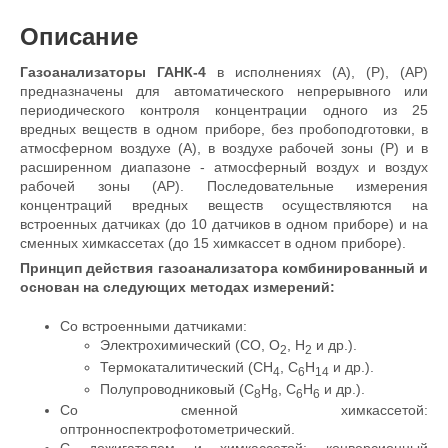
Описание
Газоанализаторы ГАНК-4
в исполнениях (А), (Р), (АР)
предназначены для автоматического непрерывного или
периодического контроля концентрации одного из 25
вредных веществ в одном приборе, без пробоподготовки, в
атмосферном воздухе (А), в воздухе рабочей зоны (Р) и в
расширенном диапазоне - атмосферный воздух и воздух
рабочей зоны (АР). Последовательные измерения
концентраций вредных веществ осуществляются на
встроенных датчиках (до 10 датчиков в одном приборе) и на
сменных химкассетах (до 15 химкассет в одном приборе).
Принцип действия газоанализатора комбинированный и
основан на следующих методах измерений:
Со встроенными датчиками:
Электрохимический (СО, О
, Н
и др.).
2
2
Термокаталитический (СН
, C
H
и др.).
4
6
14
Полупроводниковый (C
H
, C
H
и др.).
8
8
6
6
Cо сменной химкассетой:
оптронноспектрофотометрический.