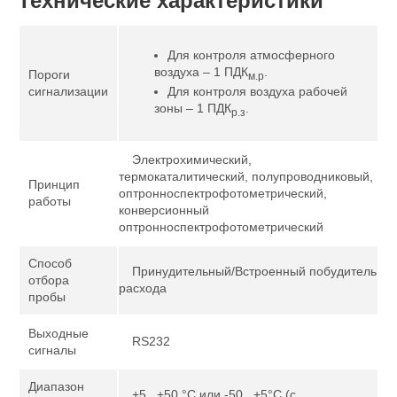
Технические характеристики
Для контроля атмосферного
воздуха – 1 ПДК
.
Пороги
м.р
Для контроля воздуха рабочей
сигнализации
зоны – 1 ПДК
.
р.з
Электрохимический,
термокаталитический, полупроводниковый,
Принцип
оптронноспектрофотометрический,
работы
конверсионный
оптронноспектрофотометрический
Способ
Принудительный/Встроенный побудитель
отбора
расхода
пробы
Выходные
RS232
сигналы
Диапазон
+5...+50 °С или -50...+5°С (с