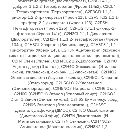
этилгексил)фталат, Диоктилфталат), C2Br2F4 1,2
дибром-1,1,2,2-Тетрафторэтан (Фреон 114в2), C2CL4
Тетрахлорэтилен (Перхлорэтилен), C2F3Cl3 1,1,2-
трифтор-1.2.2-трихлорэтан (Фреон 113), C2F3HCl2 1,1,1-
трифтор-2.2-дихлорэтан (Фреон 123), C2F5Н
Пентафторэтан (Фреон 125), C2FCl2H3 1,1-дихлор-1-
фторэтан (Фреон 141в), C2H2CL2 1,1-Дихлорэтен
(Дихлорэтилен), C2H2F4 1,1,1,2- тетрафторэтан (Фреон
134а), C2H3CL Хлорэтен (Винилхлорид), C2H3F3 1,1,1-
Трифторэтан (Фреон 143), C2H3N Ацетонитрил (Уксусной
кислоты нитрил, метилцианид, этанонитрил, цианометан),
C2H4 Этен (Этилен), C2H4CL2 1,2-Дихлорэтан, C2H4O
Ацетальдегид (Этаналь), C2H4O Эпоксиэтан (Этилена
оксид, этиленоксид, оксиран, 1,2-эпоксиэтан), C2H4O2
Этановая кислота (Уксусная кислота), C2H5CL Хлорэтан
(Этилхлорид), C2H5CLО 2-Хлорэтанол
(Этиленхлоргидрин), C2H5NO2 Нитроэтан, C2H6 Этан,
C2H6O (C2H5OH) Этанол (Этиловый спирт), C2H6O2
Этан-1,2диол (Этиленгликоль), C2H6S Диметилсульфид,
C2H6S Этантиол (Этилмеркаптан), C2H6SO
Диметилсульфоксид (ДМСО), C2H6О Оксибисметан
(Диметиловый эфир), C2H7N Диметиламин (N-
Метилметанамин), C2H7N Этиламин, C2H7NO2-
Аминоэтанол (Моноэтаноламин), C2H8N2 1,2-