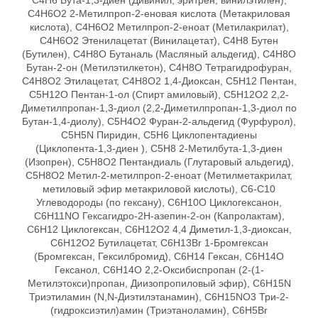
C4H6 Бута-1,3-диен (Дивинил, эритрен, винилэтилен),
C4H6O2 2-Метилпроп-2-еновая кислота (Метакриловая
кислота), C4H6O2 Метилпроп-2-еноат (Метилакрилат),
C4H6O2 Этенилацетат (Винилацетат), C4H8 Бутен
(Бутилен), C4H8O Бутаналь (Масляный альдегид), C4H8O
Бутан-2-он (Метилэтилкетон), C4H8O Тетрагидрофуран,
C4H8O2 Этилацетат, C4Н8O2 1,4-Диоксан, C5H12 Пентан,
C5H12O Пентан-1-ол (Спирт амиловый), C5H12O2 2,2-
Диметилпропан-1,3-диол (2,2-Диметилпропан-1,3-диол по
Бутан-1,4-диолу), C5H4O2 Фуран-2-альдегид (Фурфурол),
C5H5N Пиридин, C5H6 Циклопентадиены
(Циклопента-1,3-диен ), C5H8 2-Метилбута-1,3-диен
(Изопрен), C5H8O2 Пентандиаль (Глутаровый альдегид),
C5Н8О2 Метил-2-метилпроп-2-еноат (Метилметакрилат,
метиловый эфир метакриловой кислоты), C6-C10
Углеводороды (по гексану), C6H10O Циклогексанон,
C6H11NO Гексагидро-2Н-азепин-2-он (Капролактам),
C6H12 Циклогексан, C6H12O2 4,4 Диметил-1,3-диоксан,
C6H12O2 Бутилацетат, C6H13Br 1-Бромгексан
(Бромгексан, Гексилбромид), C6H14 Гексан, C6H14O
Гексанол, C6H14О 2,2-Оксибиспропан (2-(1-
Метилэтокси)пропан, Диизопропиловый эфир), C6H15N
Триэтиламин (N,N-Диэтилэтанамин), C6H15NO3 Три-2-
(гидроксиэтил)амин (Триэтаноламин), C6H5Br