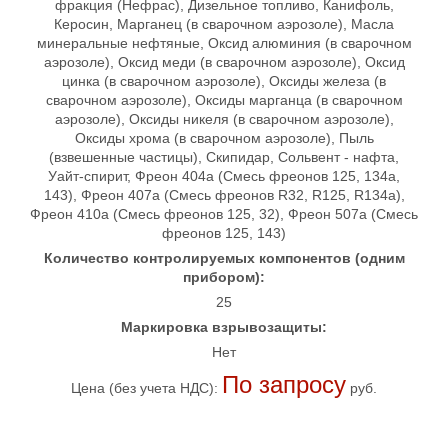
фракция (Нефрас), Дизельное топливо, Канифоль,
Керосин, Марганец (в сварочном аэрозоле), Масла
минеральные нефтяные, Оксид алюминия (в сварочном
аэрозоле), Оксид меди (в сварочном аэрозоле), Оксид
цинка (в сварочном аэрозоле), Оксиды железа (в
сварочном аэрозоле), Оксиды марганца (в сварочном
аэрозоле), Оксиды никеля (в сварочном аэрозоле),
Оксиды хрома (в сварочном аэрозоле), Пыль
(взвешенные частицы), Скипидар, Сольвент - нафта,
Уайт-спирит, Фреон 404а (Смесь фреонов 125, 134а,
143), Фреон 407а (Смесь фреонов R32, R125, R134a),
Фреон 410а (Смесь фреонов 125, 32), Фреон 507а (Смесь
фреонов 125, 143)
Количество контролируемых компонентов (одним
прибором):
25
Маркировка взрывозащиты:
Нет
По запросу
Цена (без учета НДС):
руб.