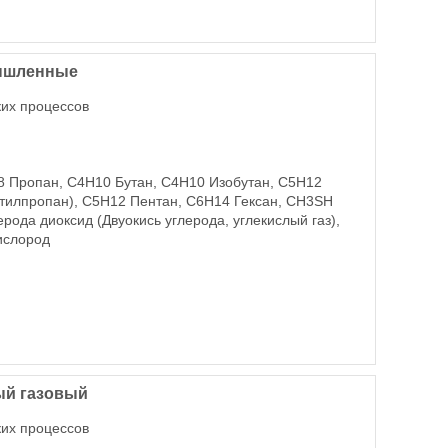
мышленные
ких процессов
8 Пропан, C4H10 Бутан, C4H10 Изобутан, C5H12
етилпропан), C5H12 Пентан, C6H14 Гексан, CH3SH
ода диоксид (Двуокись углерода, углекислый газ),
ислород
ый газовый
ких процессов