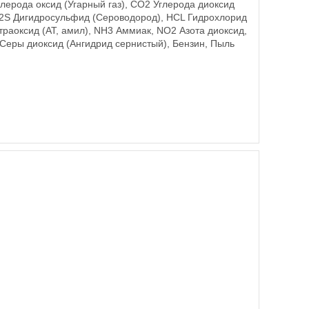
лерода оксид (Угарный газ), CO2 Углерода диоксид
 H2S Дигидросульфид (Сероводород), HCL Гидрохлорид
траоксид (АТ, амил), NH3 Аммиак, NO2 Азота диоксид,
Серы диоксид (Ангидрид сернистый), Бензин, Пыль