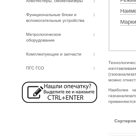
Алкотестеры, смокелайзеры
Наиме
Функциональные блоки и
вспомогательные устройства
Марки
Метрологическое
оборудование
Комплектующие и запчасти
Технологич
ПГС ГСО
изготавливае
(газоанализа
можно отнест
Наиболее ч
газоанализа
применяются 
Сортиров