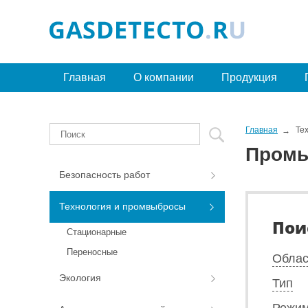
Главная
О компании
Продукция
Главная
Те
Промы
Безопасность работ
Технология и промвыбросы
Пои
Стационарные
Переносные
Облас
Экология
Тип
Режим