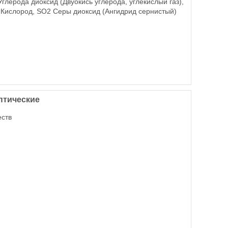
глерода диоксид (Двуокись углерода, углекислый газ),
2 Кислород, SO2 Серы диоксид (Ангидрид сернистый)
птические
еств