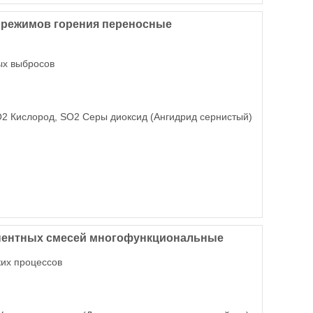
 режимов горения переносные
ых выбросов
 O2 Кислород, SO2 Серы диоксид (Ангидрид сернистый)
нентных смесей многофункциональные
ких процессов