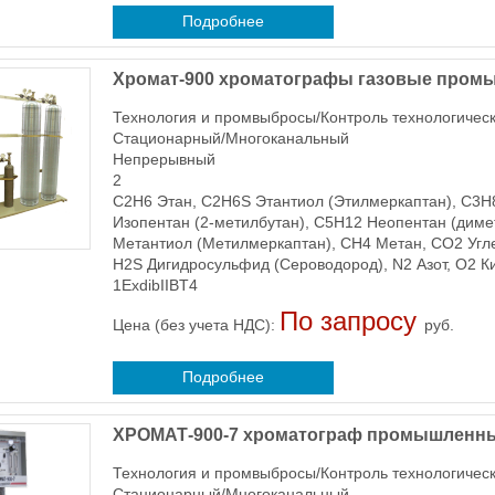
Подробнее
Хромат-900 хроматографы газовые про
Технология и промвыбросы/Контроль технологичес
Стационарный/Многоканальный
Непрерывный
2
C2H6 Этан, C2H6S Этантиол (Этилмеркаптан), C3H
Изопентан (2-метилбутан), C5H12 Неопентан (дим
Метантиол (Метилмеркаптан), CH4 Метан, CO2 Углер
H2S Дигидросульфид (Сероводород), N2 Азот, O2 К
1ЕхdibIIВT4
По запросу
Цена (без учета НДС):
руб.
Подробнее
ХРОМАТ-900-7 хроматограф промышленн
Технология и промвыбросы/Контроль технологичес
Стационарный/Многоканальный