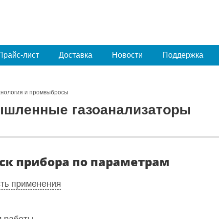
Прайс-лист
Доставка
Новости
Поддержка
хнология и промвыбросы
шленные газоанализаторы
ск прибора по параметрам
ть применения
 работы