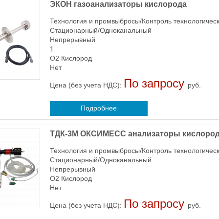
ЭКОН газоанализаторы кислорода
Технология и промвыбросы/Контроль технологичес
Стационарный/Одноканальный
Непрерывный
1
O2 Кислород
Нет
По запросу
Цена (без учета НДС):
руб.
Подробнее
ТДК-3М ОКСИМЕСС анализаторы кислород
Технология и промвыбросы/Контроль технологичес
Стационарный/Одноканальный
Непрерывный
O2 Кислород
Нет
По запросу
Цена (без учета НДС):
руб.