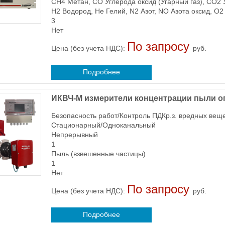
CH4 Метан, CO Углерода оксид (Угарный газ), CO2 У
H2 Водород, He Гелий, N2 Азот, NO Азота оксид, O
3
Нет
По запросу
Цена (без учета НДС):
руб.
Подробнее
ИКВЧ-М измерители концентрации пыли о
Безопасность работ/Контроль ПДКр.з. вредных вещ
Стационарный/Одноканальный
Непрерывный
1
Пыль (взвешенные частицы)
1
Нет
По запросу
Цена (без учета НДС):
руб.
Подробнее