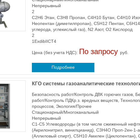
Непрерывный
2
C2H6 Этан, C3H8 Пропан, C4H10 Бутан, C4H10 Изо
Неопентан (диметилпропан), C5H12 Пентан, C6H14 
углерода, углекислый газ), N2 Азот, O2 Кислород
2
1ExdibIICT4
По запросу
Цена (без учета НДС):
руб.
Подробнее
КГО системы газоаналитические технолог
Безопасность работ/Контроль ДВК горючих газов, Б
работ/Контроль ПДКр.з. вредных веществ, Техноло
процессов, Экология/Прочее
Стационарный/Многоканальный
Непрерывный
C1-C5 Углеводороды (в том числе сжиженный нефт
(Акрилонитрил, винилцианид), C3H4O Проп-2ен-1-а
(Аллиловый спирт), C5H10 Амилен (Циклопентан),