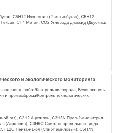
бутан, C5H12 Изопентан (2-метилбутан), C5H12
Гексан, CH4 Метан, CO2 Углерода диоксид (Двуокись
ического и экологического мониторинга
езопасность работ/Контроль кислорода, Безопасность
гия и промвыбросы/Контроль технологических
яной газ), C2H2 Ацетилен, C3H3N Проп-2-енонитрил
ль (Акролеин), C3H6O Спирт непредельного ряда
 C5H12O Пентан-1-ол (Спирт амиловый), C6H7N