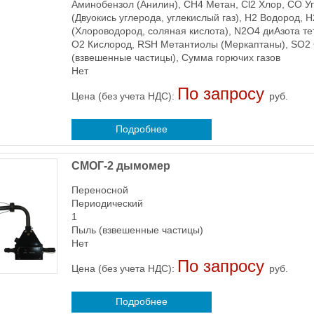
Аминобензол (Анилин), CH4 Метан, Cl2 Хлор, CO Уг
(Двуокись углерода, углекислый газ), H2 Водород,
(Хлороводород, соляная кислота), N2O4 диАзота те
O2 Кислород, RSH Метантиолы (Меркаптаны), SO2 
(взвешенные частицы), Сумма горючих газов
Нет
По запросу
Цена (без учета НДС):
руб.
Подробнее
СМОГ-2 дымомер
Переносной
Периодический
1
Пыль (взвешенные частицы)
Нет
По запросу
Цена (без учета НДС):
руб.
Подробнее