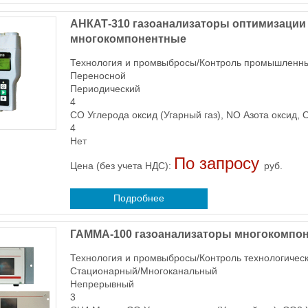
АНКАТ-310 газоанализаторы оптимизации
многокомпонентные
Технология и промвыбросы/Контроль промышленн
Переносной
Периодический
4
CO Углерода оксид (Угарный газ), NO Азота оксид,
4
Нет
По запросу
Цена (без учета НДС):
руб.
Подробнее
ГАММА-100 газоанализаторы многокомпо
Технология и промвыбросы/Контроль технологичес
Стационарный/Многоканальный
Непрерывный
3