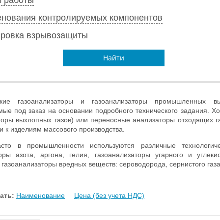
нования контролируемых компонентов
ровка взрывозащиты
Найти
еские газоанализаторы и газоанализаторы промышленных 
мые под заказ на основании подробного технического задания. Х
торы выхлопных газов) или переносные анализаторы отходящих га
и к изделиям массового производства.
асто в промышленности используются различные технологи
торы азота, аргона, гелия, газоанализаторы угарного и угл
газоанализаторы вредных веществ: сероводорода, сернистого газа, 
ать:
Наименование
Цена (без учета НДС)