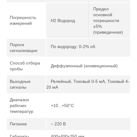
Предел
основной
Погрешность
H2 Водород
погрешности
измерений
±5%
(приведенная)
Пороги
По водороду: 0-2% об.
сигнализации
Способ отбора
Диффузионный (конвекционный)
пробы
Выходные
Релейный, Токовый 0-5 мА, Токовый 4-
сигналы
20 мА
Диапазон
рабочих
+10...+50°С
температур
Питание
~ 220 В
Габариты
400х400х250 мм