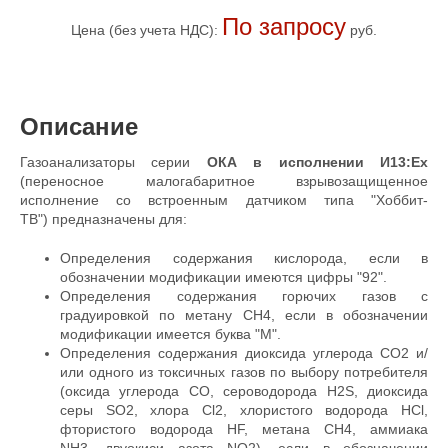
По запросу
Цена (без учета НДС):
руб.
Описание
Газоанализаторы серии
ОКА в исполнении И13:Ex
(переносное малогабаритное взрывозащищенное
исполнение со встроенным датчиком типа "Хоббит-
ТВ") предназначены для:
Определения содержания кислорода, если в
обозначении модификации имеются цифры "92".
Определения содержания горючих газов с
градуировкой по метану CH4, если в обозначении
модификации имеется буква "М".
Определения содержания диоксида углерода CO2 и/
или одного из токсичных газов по выбору потребителя
(оксида углерода СО, сероводорода H2S, диоксида
серы SO2, хлора Cl2, хлористого водорода HCl,
фтористого водорода HF, метана CH4, аммиака
NH3, двуокиси азота NO2), если в обозначении