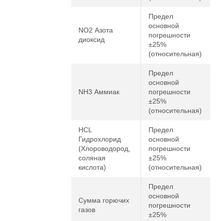
Предел
основной
NO2 Азота
погрешности
диоксид
±25%
(относительная)
Предел
основной
NH3 Аммиак
погрешности
±25%
(относительная)
HCL
Предел
Гидрохлорид
основной
(Хлороводород,
погрешности
соляная
±25%
кислота)
(относительная)
Предел
основной
Сумма горючих
погрешности
газов
±25%