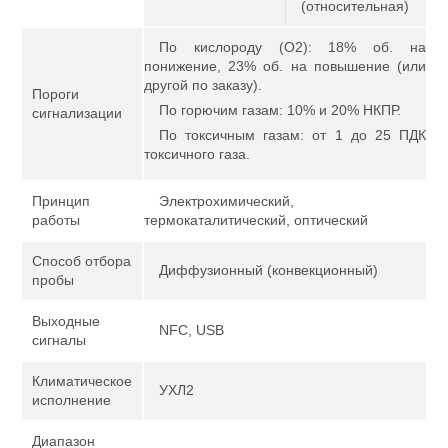
(относительная)
По кислороду (О2): 18% об. на
понижение, 23% об. на повышение (или
другой по заказу).
Пороги
По горючим газам: 10% и 20% НКПР.
сигнализации
По токсичным газам: от 1 до 25 ПДК
токсичного газа.
Принцип
Электрохимический,
работы
термокаталитический, оптический
Способ отбора
Диффузионный (конвекционный)
пробы
Выходные
NFC, USB
сигналы
Климатическое
УХЛ2
исполнение
Диапазон