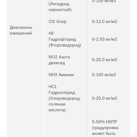
0-100 мг/м3
(Ангидрид
сернистый)
Cl2 Хлор
0-12,0 мг/м3
Диапазоны
измерений
HF
Гидрофторид
0-2,50 мг/м3
(Фтороводород)
NO2 Азота
0-20,0 мг/м3
диоксид
NH3 Аммиак
0-100 мг/м3
HCL
Гидрохлорид
(Хлороводород,
0-20,0 мг/м3
соляная
кислота)
5-50% НКПР
(градуировка
может быть