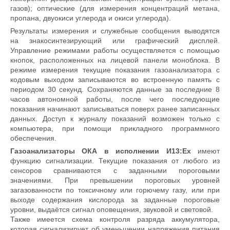
газов); оптические (для измерения концентраций метана,
пропана, двуокиси углерода и окиси углерода).
Результаты измерения и служебные сообщения выводятся
на знакосинтезирующий или графический дисплей.
Управление режимами работы осуществляется с помощью
кнопок, расположенных на лицевой панели моноблока. В
режиме измерения текущие показания газоанализатора с
кодовым выходом записываются во встроенную память с
периодом 30 секунд. Сохраняются данные за последние 8
часов автономной работы, после чего последующие
показания начинают записываться поверх ранее записанных
данных. Доступ к журналу показаний возможен только с
компьютера, при помощи прикладного программного
обеспечения.
Газоанализаторы ОКА в исполнении И13:Ex
имеют
функцию сигнализации. Текущие показания от любого из
сенсоров сравниваются с заданными пороговыми
значениями. При превышении пороговых уровней
загазованности по токсичному или горючему газу, или при
выходе содержания кислорода за заданные пороговые
уровни, выдаётся сигнал оповещения, звуковой и световой.
Также имеется схема контроля разряда аккумулятора,
которая сигнализирует об уменьшении напряжения питания