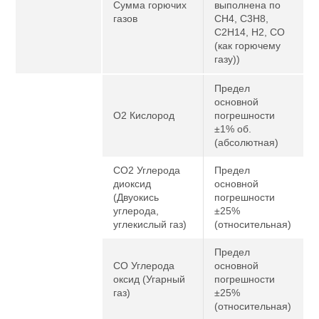
Сумма горючих
выполнена по
газов
CH4, C3H8,
C2H14, H2, CO
(как горючему
газу))
Предел
основной
O2 Кислород
погрешности
±1% об.
(абсолютная)
CO2 Углерода
Предел
диоксид
основной
(Двуокись
погрешности
углерода,
±25%
углекислый газ)
(относительная)
Предел
CO Углерода
основной
оксид (Угарный
погрешности
газ)
±25%
(относительная)