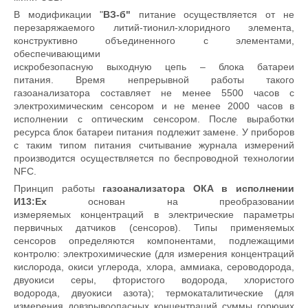
В модификации "
ВЗ-б"
питание осуществляется от не
перезаряжаемого литий-тионил-хлоридного элемента,
конструктивно объединенного с элементами,
обеспечивающими
искробезопасную выходную цепь – блока батареи
питания. Время непрерывной работы такого
газоанализатора составляет не менее 5500 часов с
электрохимическим сенсором и не менее 2000 часов в
исполнении с оптическим сенсором. После выработки
ресурса блок батареи питания подлежит замене. У приборов
с таким типом питания считывание журнала измерений
производится осуществляется по беспроводной технологии
NFC.
Принцип работы
газоанализатора ОКА в исполнении
И13:Ex
основан на преобразовании
измеряемых концентраций в электрические параметры
первичных датчиков (сенсоров). Типы применяемых
сенсоров определяются компонентами, подлежащими
контролю: электрохимические (для измерения концентраций
кислорода, окиси углерода, хлора, аммиака, сероводорода,
двуокиси серы, фтористого водорода, хлористого
водорода, двуокиси азота); термокаталитические (для
измерения довзрывоопасных концентраций суммы горючих