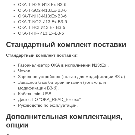
ОКА-Т-H2S-И13:Ex-ВЗ-б
ОКА-Т-SO2-И13:Ex-ВЗ-б
ОКА-Т-NH3-И13:Ex-ВЗ-б
ОКА-Т-NO2-И13:Ex-ВЗ-б
ОКА-Т-HCl-И13:Ex-ВЗ-б
ОКА-Т-HF-И13:Ex-ВЗ-б
Стандартный комплект поставки
Стандартный комплект поставки:
Газоанализатор
ОКА в исполнении И13:Ex
.
Чехол.
Зарядное устройство (только для модификации ВЗ-а).
Запасной блок батарей питания (только для
модификации ВЗ-б).
Кабель mini-USB.
Диск с ПО "OKA_READ_EE.exe".
Руководство по эксплуатации.
Дополнительная комплектация,
опции