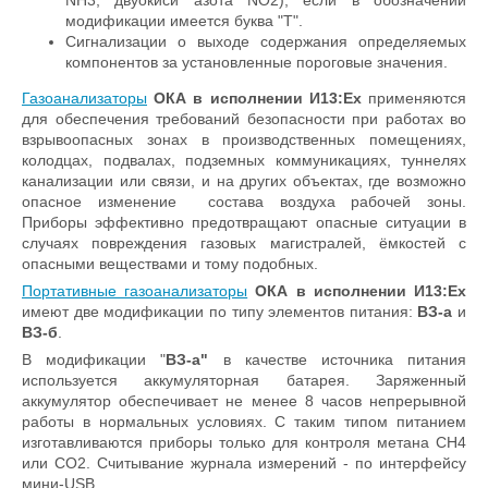
модификации имеется буква "Т".
Сигнализации о выходе содержания определяемых
компонентов за установленные пороговые значения.
Газоанализаторы
ОКА в исполнении И13:Ex
применяются
для обеспечения требований безопасности при работах во
взрывоопасных зонах в производственных помещениях,
колодцах, подвалах, подземных коммуникациях, туннелях
канализации или связи, и на других объектах, где возможно
опасное изменение состава воздуха рабочей зоны.
Приборы эффективно предотвращают опасные ситуации в
случаях повреждения газовых магистралей, ёмкостей с
опасными веществами и тому подобных.
Портативные газоанализаторы
ОКА в исполнении И13:Ex
имеют две модификации по типу элементов питания:
ВЗ-а
и
ВЗ-б
.
В модификации "
ВЗ-а"
в качестве источника питания
используется аккумуляторная батарея. Заряженный
аккумулятор обеспечивает не менее 8 часов непрерывной
работы в нормальных условиях. С таким типом питанием
изготавливаются приборы только для контроля метана CH4
или CO2. Считывание журнала измерений - по интерфейсу
мини-USB.