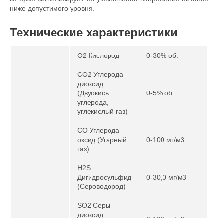
ниже допустимого уровня.
Технические характеристики
O2 Кислород
0-30% об.
CO2 Углерода
диоксид
(Двуокись
0-5% об.
углерода,
углекислый газ)
CO Углерода
оксид (Угарный
0-100 мг/м3
газ)
H2S
Дигидросульфид
0-30,0 мг/м3
(Сероводород)
SO2 Серы
диоксид