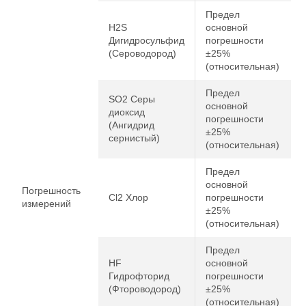
Предел
H2S
основной
Дигидросульфид
погрешности
(Сероводород)
±25%
(относительная)
Предел
SO2 Серы
основной
диоксид
погрешности
(Ангидрид
±25%
сернистый)
(относительная)
Предел
основной
Погрешность
Cl2 Хлор
погрешности
измерений
±25%
(относительная)
Предел
HF
основной
Гидрофторид
погрешности
(Фтороводород)
±25%
(относительная)