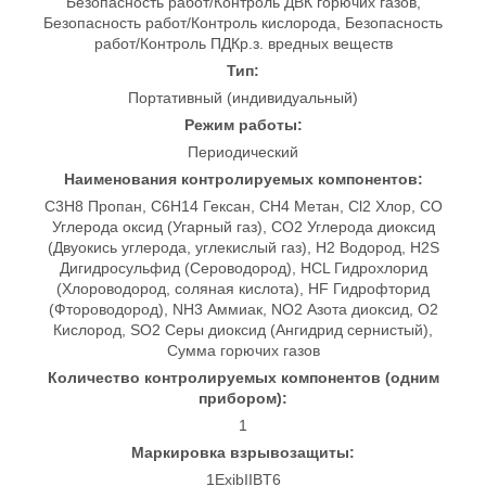
Безопасность работ/Контроль ДВК горючих газов,
Безопасность работ/Контроль кислорода, Безопасность
работ/Контроль ПДКр.з. вредных веществ
Тип:
Портативный (индивидуальный)
Режим работы:
Периодический
Наименования контролируемых компонентов:
C3H8 Пропан, C6H14 Гексан, CH4 Метан, Cl2 Хлор, CO
Углерода оксид (Угарный газ), CO2 Углерода диоксид
(Двуокись углерода, углекислый газ), H2 Водород, H2S
Дигидросульфид (Сероводород), HCL Гидрохлорид
(Хлороводород, соляная кислота), HF Гидрофторид
(Фтороводород), NH3 Аммиак, NO2 Азота диоксид, O2
Кислород, SO2 Серы диоксид (Ангидрид сернистый),
Сумма горючих газов
Количество контролируемых компонентов (одним
прибором):
1
Маркировка взрывозащиты:
1ExibIIBT6