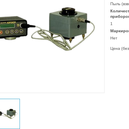
Пыль (вз
Количес
приборо
1
Маркиро
Нет
Цена (без