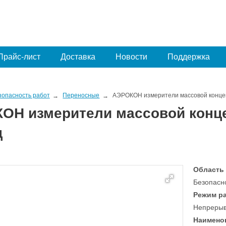
Прайс-лист
Доставка
Новости
Поддержка
зопасность работ
Переносные
АЭРОКОН измерители массовой конце
ОН измерители массовой конц
ц
Область
Безопасн
Режим р
Непреры
Наимено