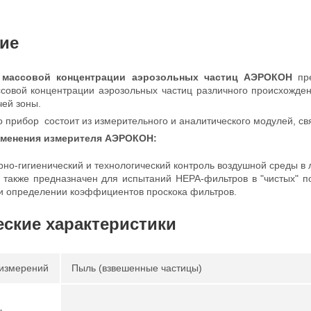
ие
 массовой концентрации аэрозольных частиц АЭРОКОН
пре
совой концентрации аэрозольных частиц различного происхожде
чей зоны.
о прибор состоит из измерительного и аналитического модулей, с
именения измерителя АЭРОКОН:
но-гигиенический и технологический контроль воздушной среды в 
 также предназначен для испытаний НЕРА-фильтров в "чистых" 
 и определении коэффициентов проскока фильтров.
еские характеристики
измерений
Пыль (взвешенные частицы)
ь