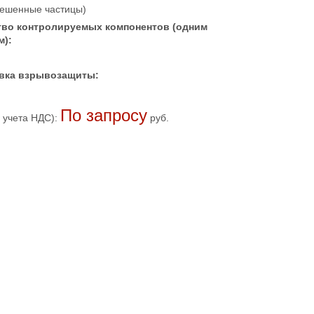
вешенные частицы)
тво контролируемых компонентов (одним
м):
вка взрывозащиты:
По запросу
 учета НДС):
руб.