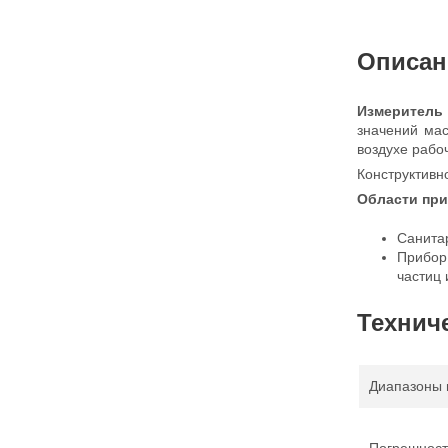
Описан
Измеритель
значений мас
воздухе рабо
Конструктивн
Области пр
Санитар
Прибор
частиц
Технич
Диапазоны 
Погрешност