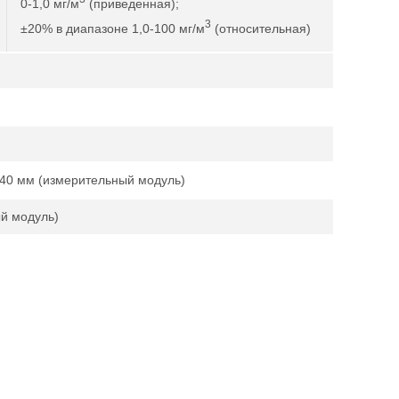
0-1,0 мг/м
(приведенная);
3
±20% в диапазоне 1,0-100 мг/м
(относительная)
140 мм (измерительный модуль)
ый модуль)