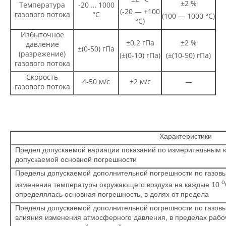
±2 %
Температура
-20 … 1000
(-20 — +100
газового потока
°C
(100 — 1000 °C)
°C)
Избыточное
±0,2 гПа
±2 %
давление
±(0-50) гПа
(разрежение)
(±(0-10) гПа)
(±(10-50) гПа)
газового потока
Скорость
4-50 м/с
±2 м/с
—
газового потока
⠀
Характеристики
Предел допускаемой вариации показаний по измеритель
допускаемой основной погрешности
Пределы допускаемой дополнительной погрешности по газ
o
изменения температуры окружающего воздуха на каждые 10
определялась основная погрешность, в долях от предела 
Пределы допускаемой дополнительной погрешности по газ
влияния изменения атмосферного давления, в пределах