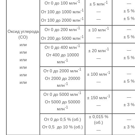
-1
-1
От 0 до 100 млн
—
± 5 млн
-1
± 5 %
—
От 100 до 1000 млн
± 5 %
—
-1
От 100 до 2000 млн
-1
-1
—
От 0 до 200 млн
± 10 млн
Оксид углерода
± 5 %
-1
(CО)
—
От 200 до 5000 млн
или
-1
От 0 до 400 млн
-1
—
± 20 млн
или
От 400 до 10000
± 5 %
—
или
-1
млн
или
-1
От 0 до 2000 млн
-1
—
± 100 млн
или
От 2000 до 20000
± 5 %
—
или
-1
млн
-1
От 0 до 5000 млн
-1
—
± 150 млн
От 5000 до 50000
± 3 %
—
-1
млн
± 0,015 %
От 0 до 0,5 % (об.)
—
(об.)
От 0,5 до 10 % (об.)
± 3 %
—