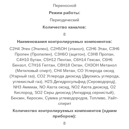
Переносной
Режим работы:
Периодический
Количество каналов:
8
Наименования контролируемых компонентов:
C2H4 Этен (Этилен), C2H5OH (этанол), C2H6 Этан, C3H6
Пропен (Пропилен), C3H6O (ацетон), C3H8 Пропан,
C4H10 Бутан, C5H12 Пентан, C6H14 Гексан, C6H6
Бензол, C7H16 Гептан, C8H18 Октан, CH3OH Метанол
(Метиловый спирт), CH4 Метан, CO Углерода оксид
(Угарный газ), CO2 Углерода диоксид (Двуокись углерода,
углекислый газ), H2S Дигидросульфид (Сероводород),
NH3 Аммиак, NO Азота оксид, NO2 Азота диоксид, O2
Кислород, SO2 Серы диоксид (Ангидрид сернистый),
Бензин, Керосин, Сумма углеводородов, Топливо, Уайт-
спирит
Количество контролируемых компонентов (одним
прибором):
8