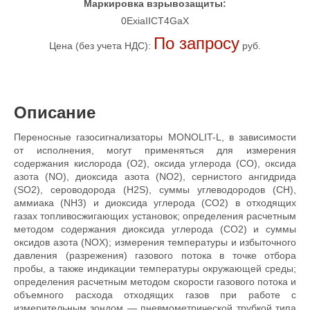
Маркировка взрывозащиты:
0ExiaIICT4GaX
По запросу
Цена (без учета НДС):
руб.
Описание
Переносные газосигнализаторы MONOLIT-L, в зависимости
от исполнения, могут применяться для измерения
содержания кислорода (О2), оксида углерода (СО), оксида
азота (NO), диоксида азота (NO2), сернистого ангидрида
(SO2), сероводорода (Н2S), суммы углеводородов (СН),
аммиака (NH3) и диоксида углерода (СО2) в отходящих
газах топливосжигающих установок; определения расчетным
методом содержания диоксида углерода (СО2) и суммы
оксидов азота (NOX); измерения температуры и избыточного
давления (разрежения) газового потока в точке отбора
пробы, а также индикации температуры окружающей среды;
определения расчетным методом скорости газового потока и
объемного расхода отходящих газов при работе с
измерительным зондом — пневмометрической трубкой типа