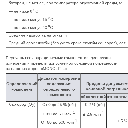
батареи, не менее, при температуре окружающей среды, ч:
o
— не ниже 0
C
o
— не ниже минус 15
C
o
— не ниже минус 40
C
Средняя наработка на отказ, ч
Средний срок службы (без учета срока службы сенсоров), лет
Перечень всех определяемых компонентов, диапазоны
измерений и пределы допускаемой основной погрешности
газоанализаторов «MONOLIT L»:
Диапазон измерений
Пределы допускаем
Определяемый
содержания
основной погрешно
компонент
определяемого
компонента
абсолютной
относите
Кислород (О
)
От 0 до 25 % (об.)
± 0,2 % (об.)
2
-1
-1
—
От 0 до 50 млн
± 2,5 млн
± 5 %
-1
—
От 50 до 500 млн