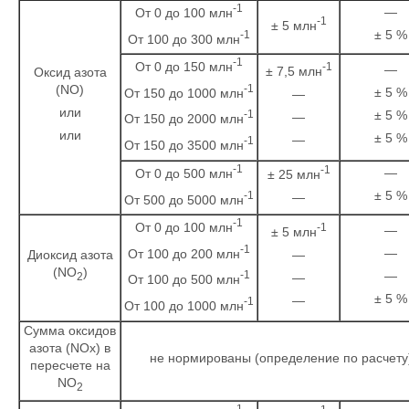
-1
—
От 0 до 100 млн
-1
± 5 млн
± 5 %
-1
От 100 до 300 млн
-1
От 0 до 150 млн
-1
—
± 7,5 млн
Оксид азота
-1
(NO)
± 5 %
От 150 до 1000 млн
—
или
± 5 %
-1
—
От 150 до 2000 млн
или
± 5 %
—
-1
От 150 до 3500 млн
-1
-1
—
От 0 до 500 млн
± 25 млн
± 5 %
-1
—
От 500 до 5000 млн
-1
От 0 до 100 млн
-1
—
± 5 млн
-1
—
От 100 до 200 млн
—
Диоксид азота
(NO
)
—
-1
—
2
От 100 до 500 млн
± 5 %
—
-1
От 100 до 1000 млн
Сумма оксидов
азота (NOх) в
не нормированы (определение по расчету
пересчете на
NO
2
-1