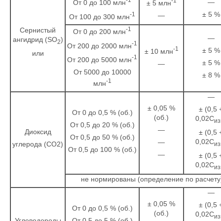
-1
—
От 0 до 100 млн
± 5 млн
± 5 %
-1
—
От 100 до 300 млн
-1
Сернистый
От 0 до 200 млн
—
ангидрид (SO
)
2
-1
От 200 до 2000 млн
-1
± 5 %
± 10 млн
или
-1
От 200 до 5000 млн
± 5 %
—
От 5000 до 10000
± 8 %
-1
млн
—
± 0,05 %
± (0,5 
От 0 до 0,5 % (об.)
(об.)
0,02С
из
От 0,5 до 20 % (об.)
—
Диоксид
± (0,5 
От 0,5 до 50 % (об.)
0,02С
—
углерода (CO2)
из
От 0,5 до 100 % (об.)
—
± (0,5 
0,02С
из
не нормированы (определение по расчету
—
± 0,05 %
± (0,5 
От 0 до 0,5 % (об.)
(об.)
0,02С
из
Углеводороды
От 0,5 до 5 % (об.)