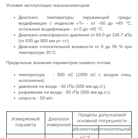
Условия эксплуатации газоанализаторов:
Диапазон температуры окружающей среды:
модификации с индексом «Т» - от –50 до +45 °С;
остальные модификации - от 0 до +45 °С.
Диапазон атмосферного давления от 84,0 до 106,7 кПа
(от 630 до 800 мм рт. ст.).
Диапазон относительной влажности от 0 до 95 % при
температуре 35
°
С.
Предельные значения параметров газового потока:
температура
-
800 оС (1000 оС с зондом спец.
исполнения)
давление на входе
-
50 гПа (500 мм.вд.ст.);
разрежение на входе
-
50 гПа (500 мм.вд.ст.);
скорость
-
50 м/с.
Пределы допускаемой
Измеряемый
Диапазон
основной погрешности
параметр
измерений
абсолютная
относительной
±2 °C