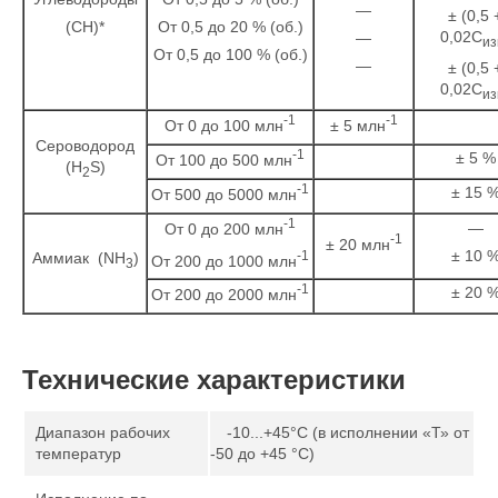
—
± (0,5 
(СH)*
От 0,5 до 20 % (об.)
0,02С
—
из
От 0,5 до 100 % (об.)
—
± (0,5 
0,02С
из
-1
-1
От 0 до 100 млн
± 5 млн
Сероводород
-1
± 5 %
От 100 до 500 млн
(H
S)
2
-1
± 15 
От 500 до 5000 млн
-1
—
От 0 до 200 млн
-1
± 20 млн
± 10 
-1
Аммиак (NH
)
От 200 до 1000 млн
3
-1
± 20 
От 200 до 2000 млн
Технические характеристики
Диапазон рабочих
-10...+45°С (в исполнении «Т» от
температур
-50 до +45 °С)