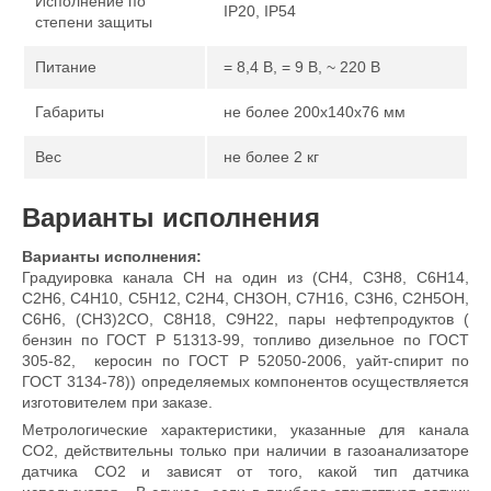
Исполнение по
IP20, IP54
степени защиты
Питание
= 8,4 В, = 9 В, ~ 220 В
Габариты
не более 200x140x76 мм
Вес
не более 2 кг
Варианты исполнения
Варианты исполнения:
Градуировка канала СН на один из (CH4, C3H8, C6H14,
C2H6, C4H10, C5H12, C2H4, CH3OH, C7H16, C3H6, C2H5OH,
C6H6, (CH3)2CO, C8H18, C9H22, пары нефтепродуктов (
бензин по ГОСТ Р 51313-99, топливо дизельное по ГОСТ
305-82, керосин по ГОСТ Р 52050-2006, уайт-спирит по
ГОСТ 3134-78)) определяемых компонентов осуществляется
изготовителем при заказе.
Метрологические характеристики, указанные для канала
СО2, действительны только при наличии в газоанализаторе
датчика СO2 и зависят от того, какой тип датчика