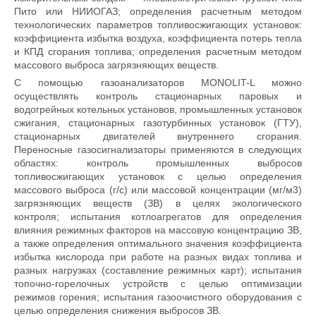
Пито или НИИОГАЗ; определения расчетным методом
технологических параметров топливосжигающих установок:
коэффициента избытка воздуха, коэффициента потерь тепла
и КПД сгорания топлива; определения расчетным методом
массового выброса загрязняющих веществ.
С помощью газоанализаторов
MONOLIT-L можно
осуществлять контроль
стационарных паровых и
водогрейных котельных установов, промышленных установок
сжигания, стационарных газотурбинных установок (ГТУ),
стационарных двигателей внутреннего сгорания.
Переносные газосигнализаторы применяются в следующих
областях: контроль промышленных выбросов
топливосжигающих установок с целью определения
массового выброса (г/с) или массовой концентрации (мг/м3)
загрязняющих веществ (ЗВ) в целях экологического
контроля; испытания котлоагрегатов для определения
влияния режимных факторов на массовую концентрацию ЗВ,
а также определения оптимального значения коэффициента
избытка кислорода при работе на разных видах топлива и
разных нагрузках (составление режимных карт); испытания
топочно-горелочных устройств с целью оптимизации
режимов горения; испытания газоочистного оборудования с
целью определения снижения выбросов ЗВ.