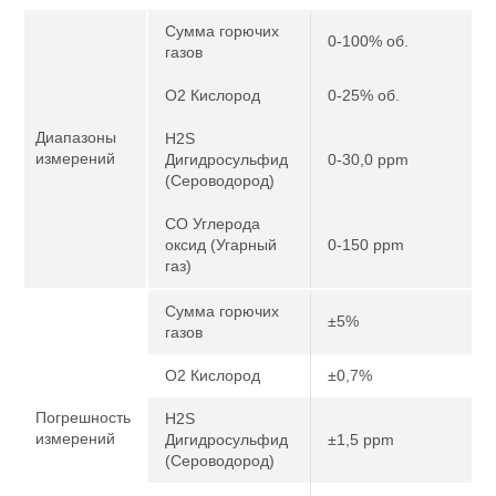
Сумма горючих
0-100% об.
газов
O2 Кислород
0-25% об.
Диапазоны
H2S
измерений
Дигидросульфид
0-30,0 ppm
(Сероводород)
CO Углерода
оксид (Угарный
0-150 ppm
газ)
Сумма горючих
±5%
газов
O2 Кислород
±0,7%
Погрешность
H2S
измерений
Дигидросульфид
±1,5 ppm
(Сероводород)