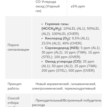
CO Углерода
оксид (Угарный
±5% ppm
газ)
Горючие газы
(HC/CH
/H
):
10%LEL (AL1); 50%LEL
4
2
(AL2); 100%LEL (OVER).
Кислород (O
):
9,5% (AL1);
2
23,5% (AL2); 40% (OVER).
Пороги
Сероводород (H2S):
5 ppm (AL1);
сигнализации
30 ppm (AL2); 10 ppm (TWA); 15 ppm
(STEL); 100 ppm (OVER).
Оксид углерода (CO):
25 ppm
(AL1); 50 ppm (AL2); 25 ppm (TWA);
200 ppm (STEL); 500 ppm (OVER).
Принцип
Новый керамический, гальванический,
работы
электрохимический, термокондуктивный
Способ
Принудительный/Встроенный побудитель
отбора
расхода