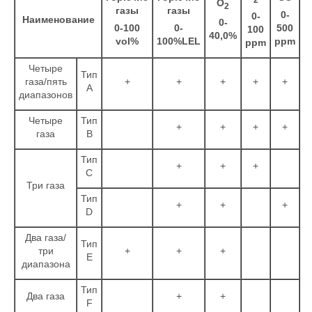
О
2
газы
газы
0-
0-
Наименование
0-
0-100
0-
5
00
100
40,0%
vol%
100%LEL
ppm
ppm
Четыре
Тип
газа/пять
+
+
+
+
+
А
диапазонов
Четыре
Тип
+
+
+
+
газа
В
Тип
+
+
+
С
Три газа
Тип
+
+
+
D
Два газа/
Тип
три
+
+
+
Е
диапазона
Тип
Два газа
+
+
F