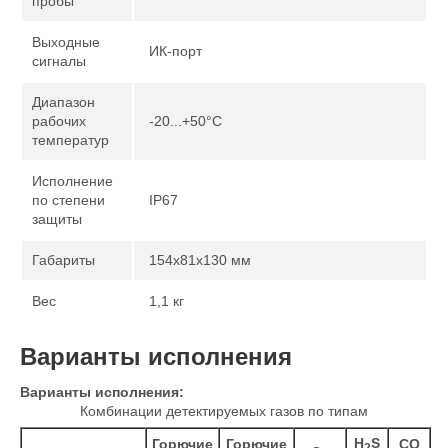
пробы
Выходные
ИК-порт
сигналы
Диапазон
рабочих
-20...+50°C
температур
Исполнение
по степени
IP67
защиты
Габариты
154х81х130 мм
Вес
1,1 кг
Варианты исполнения
Варианты исполнения:
Комбинации детектируемых газов по типам
H
S
Горючие
Горючие
CO
2