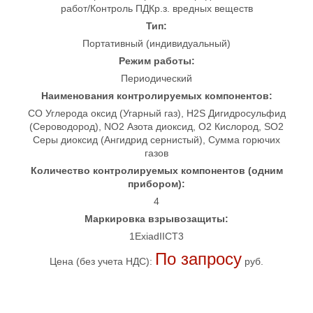
работ/Контроль ПДКр.з. вредных веществ
Тип:
Портативный (индивидуальный)
Режим работы:
Периодический
Наименования контролируемых компонентов:
CO Углерода оксид (Угарный газ), H2S Дигидросульфид
(Сероводород), NO2 Азота диоксид, O2 Кислород, SO2
Серы диоксид (Ангидрид сернистый), Сумма горючих
газов
Количество контролируемых компонентов (одним
прибором):
4
Маркировка взрывозащиты:
1ExiadIICT3
По запросу
Цена (без учета НДС):
руб.