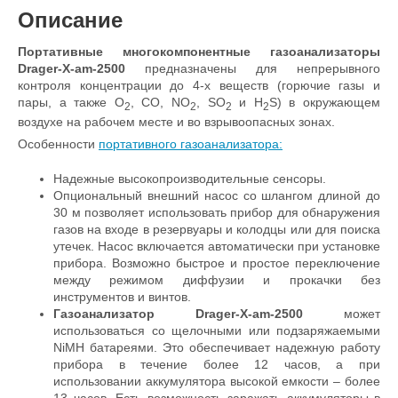
Описание
Портативные многокомпонентные газоанализаторы
Drager-X-am-2500
предназначены для непрерывного
контроля концентрации до 4-х веществ (горючие газы и
пары, а также O
, CO, NO
, SO
и H
S) в окружающем
2
2
2
2
воздухе на рабочем месте и во взрывоопасных зонах.
Особенности
портативного газоанализатора:
Надежные высокопроизводительные сенсоры.
Опциональный внешний насос со шлангом длиной до
30 м позволяет использовать прибор для обнаружения
газов на входе в резервуары и колодцы или для поиска
утечек. Насос включается автоматически при установке
прибора. Возможно быстрое и простое переключение
между режимом диффузии и прокачки без
инструментов и винтов.
Газоанализатор Drager-X-am-2500
может
использоваться со щелочными или подзаряжаемыми
NiMH батареями. Это обеспечивает надежную работу
прибора в течение более 12 часов, а при
использовании аккумулятора высокой емкости – более
13 часов. Есть возможность заражать аккумуляторы в