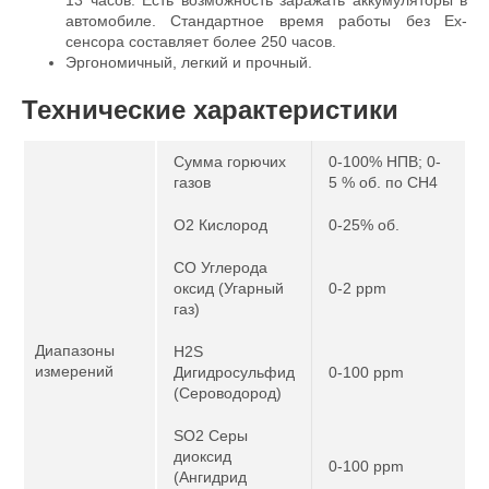
автомобиле. Стандартное время работы без Ex-
сенсора составляет более 250 часов.
Эргономичный, легкий и прочный.
Технические характеристики
Сумма горючих
0-100% НПВ; 0-
газов
5 % об. по CH4
O2 Кислород
0-25% об.
CO Углерода
оксид (Угарный
0-2 ppm
газ)
Диапазоны
H2S
измерений
Дигидросульфид
0-100 ppm
(Сероводород)
SO2 Серы
диоксид
0-100 ppm
(Ангидрид