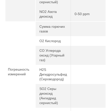
сернистый)
NO2 Азота
0-50 ppm
диоксид
Сумма горючих
газов
O2 Кислород
CO Углерода
оксид (Угарный
газ)
Погрешность
H2S
измерений
Дигидросульфид
(Сероводород)
SO2 Серы
диоксид
(Ангидрид
сернистый)