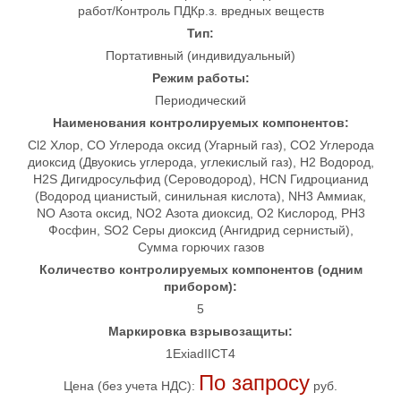
работ/Контроль ПДКр.з. вредных веществ
Тип:
Портативный (индивидуальный)
Режим работы:
Периодический
Наименования контролируемых компонентов:
Cl2 Хлор, CO Углерода оксид (Угарный газ), CO2 Углерода
диоксид (Двуокись углерода, углекислый газ), H2 Водород,
H2S Дигидросульфид (Сероводород), HCN Гидроцианид
(Водород цианистый, синильная кислота), NH3 Аммиак,
NO Азота оксид, NO2 Азота диоксид, O2 Кислород, PH3
Фосфин, SO2 Серы диоксид (Ангидрид сернистый),
Сумма горючих газов
Количество контролируемых компонентов (одним
прибором):
5
Маркировка взрывозащиты:
1ExiadIICT4
По запросу
Цена (без учета НДС):
руб.