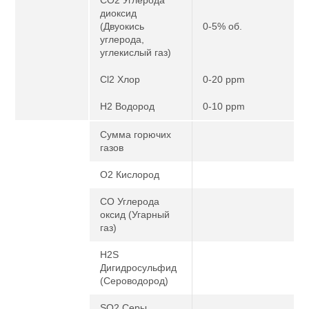
диоксид
(Двуокись
0-5% об.
углерода,
углекислый газ)
Cl2 Хлор
0-20 ppm
H2 Водород
0-10 ppm
Сумма горючих
газов
O2 Кислород
CO Углерода
оксид (Угарный
газ)
H2S
Дигидросульфид
(Сероводород)
SO2 Серы