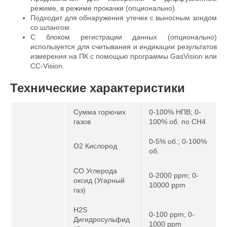
режиме, в режиме прокачки (опционально).
Подходит для обнаружения утечек с выносным зондом
со шлангом.
С блоком регистрации данных (опционально)
используется для считывания и индикации результатов
измерения на ПК с помощью программы GasVision или
CC-Vision.
Технические характеристики
Сумма горючих
0-100% НПВ; 0-
газов
100% об. по CH4
0-5% об.; 0-100%
O2 Кислород
об.
CO Углерода
0-2000 ppm; 0-
оксид (Угарный
10000 ppm
газ)
H2S
0-100 ppm; 0-
Дигидросульфид
1000 ppm