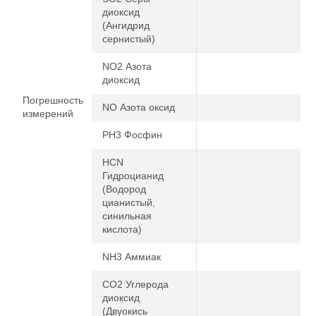
диоксид
(Ангидрид
сернистый)
NO2 Азота
диоксид
Погрешность
NO Азота оксид
измерений
PH3 Фосфин
HCN
Гидроцианид
(Водород
цианистый,
синильная
кислота)
NH3 Аммиак
CO2 Углерода
диоксид
(Двуокись