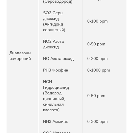
(Сероводород)
SO2 Серы
диоксид
0-100 ppm
(Ангидрид
сернистый)
NO2 Азота
0-50 ppm
диоксид
Диапазоны
измерений
NO Азота оксид
0-200 ppm
PH3 Фосфин
0-1000 ppm
HCN
Гидроцианид
(Водород
0-50 ppm
цианистый,
синильная
кислота)
NH3 Аммиак
0-300 ppm
CO2 Углерода