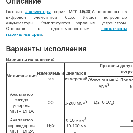
Описание
Газовые
анализаторы
серии
МГЛ-19(20)А
построены на
цифровой элементной базе. Имеют встроенные
аккумуляторы. Комплектуются зарядным устройством.
Относятся к однокомпонентным
портативным
газоанализаторам
.
Варианты исполнения
Варианты исполнения:
Пределы допус
погр
Измеряемый
Диапазон
Модификация
газ
измерений
Абсолютная D,
Приве
3
g
мг/м
Анализатор
оксида
3
±(2+0,1C
)
CO
0-200 мг/м
x
углерода
МГЛ – 19.1А
3
Анализатор
0-10 мг/м
±
H
S
сероводорода
-
10-100 мг/
2
МГЛ – 19.2А
3
м