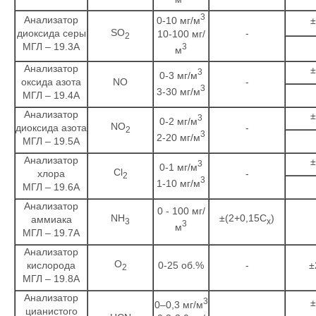
3
Анализатор
0-10 мг/м
±
SO
диоксида серы
-
10-100 мг/
2
МГЛ – 19.3А
3
м
Анализатор
±
3
0-3 мг/м
оксида азота
NO
-
3
3-30 мг/м
МГЛ – 19.4А
Анализатор
±
3
0-2 мг/м
NO
диоксида азота
-
2
3
2-20 мг/м
МГЛ – 19.5А
Анализатор
±
3
0-1 мг/м
Cl
хлора
-
2
3
1-10 мг/м
МГЛ – 19.6А
Анализатор
0 - 100 мг/
NH
±(2+0,15C
)
аммиака
3
x
3
м
МГЛ – 19.7А
Анализатор
O
кислорода
0-25 об.%
-
±
2
МГЛ – 19.8А
Анализатор
3
±
0–0,3 мг/м
цианистого