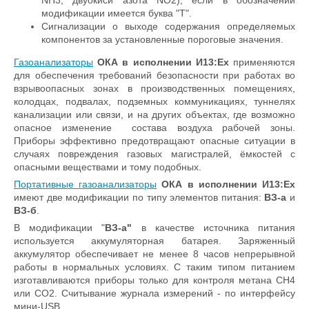
модификации имеется буква "Т".
Сигнализации о выходе содержания определяемых
компонентов за установленные пороговые значения.
Газоанализаторы
ОКА в исполнении И13:Ex
применяются
для обеспечения требований безопасности при работах во
взрывоопасных зонах в производственных помещениях,
колодцах, подвалах, подземных коммуникациях, туннелях
канализации или связи, и на других объектах, где возможно
опасное изменение состава воздуха рабочей зоны.
Приборы эффективно предотвращают опасные ситуации в
случаях повреждения газовых магистралей, ёмкостей с
опасными веществами и тому подобных.
Портативные газоанализаторы
ОКА в исполнении И13:Ex
имеют две модификации по типу элементов питания:
ВЗ-а
и
ВЗ-б
.
В модификации "
ВЗ-а"
в качестве источника питания
используется аккумуляторная батарея. Заряженный
аккумулятор обеспечивает не менее 8 часов непрерывной
работы в нормальных условиях. С таким типом питанием
изготавливаются приборы только для контроля метана CH4
или CO2. Считывание журнала измерений - по интерфейсу
мини-USB.