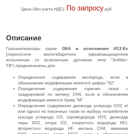
По запросу
Цена (без учета НДС):
руб.
Описание
Газоанализаторы серии
ОКА в исполнении И13:Ex
(переносное малогабаритное взрывозащищенное
исполнение со встроенным датчиком типа "Хоббит-
ТВ") предназначены для:
Определения содержания кислорода, если в
обозначении модификации имеются цифры "92".
Определения содержания горючих газов с
градуировкой по метану CH4, если в обозначении
модификации имеется буква "М".
Определения содержания диоксида углерода CO2 и/
или одного из токсичных газов по выбору потребителя
(оксида углерода СО, сероводорода H2S, диоксида
серы SO2, хлора Cl2, хлористого водорода HCl,
фтористого водорода HF, метана CH4, аммиака
NH3, двуокиси азота NO2), если в обозначении