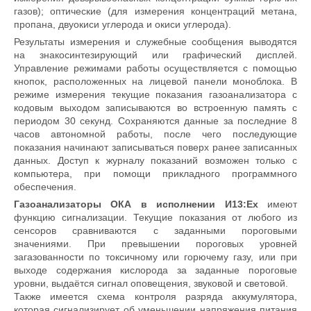
газов); оптические (для измерения концентраций метана,
пропана, двуокиси углерода и окиси углерода).
Результаты измерения и служебные сообщения выводятся
на знакосинтезирующий или графический дисплей.
Управление режимами работы осуществляется с помощью
кнопок, расположенных на лицевой панели моноблока. В
режиме измерения текущие показания газоанализатора с
кодовым выходом записываются во встроенную память с
периодом 30 секунд. Сохраняются данные за последние 8
часов автономной работы, после чего последующие
показания начинают записываться поверх ранее записанных
данных. Доступ к журналу показаний возможен только с
компьютера, при помощи прикладного программного
обеспечения.
Газоанализаторы ОКА в исполнении И13:Ex
имеют
функцию сигнализации. Текущие показания от любого из
сенсоров сравниваются с заданными пороговыми
значениями. При превышении пороговых уровней
загазованности по токсичному или горючему газу, или при
выходе содержания кислорода за заданные пороговые
уровни, выдаётся сигнал оповещения, звуковой и световой.
Также имеется схема контроля разряда аккумулятора,
которая сигнализирует об уменьшении напряжения питания