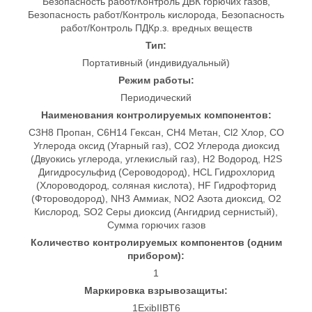
Безопасность работ/Контроль ДВК горючих газов,
Безопасность работ/Контроль кислорода, Безопасность
работ/Контроль ПДКр.з. вредных веществ
Тип:
Портативный (индивидуальный)
Режим работы:
Периодический
Наименования контролируемых компонентов:
C3H8 Пропан, C6H14 Гексан, CH4 Метан, Cl2 Хлор, CO
Углерода оксид (Угарный газ), CO2 Углерода диоксид
(Двуокись углерода, углекислый газ), H2 Водород, H2S
Дигидросульфид (Сероводород), HCL Гидрохлорид
(Хлороводород, соляная кислота), HF Гидрофторид
(Фтороводород), NH3 Аммиак, NO2 Азота диоксид, O2
Кислород, SO2 Серы диоксид (Ангидрид сернистый),
Сумма горючих газов
Количество контролируемых компонентов (одним
прибором):
1
Маркировка взрывозащиты:
1ExibIIBT6