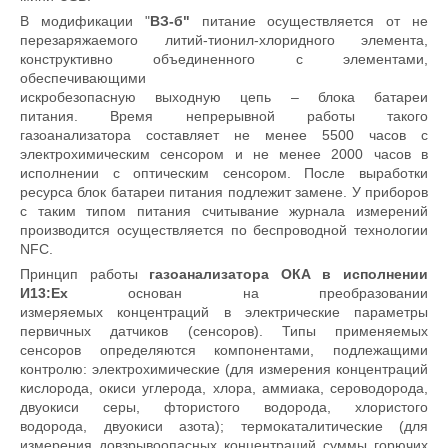
В модификации "
ВЗ-б"
питание осуществляется от не
перезаряжаемого литий-тионил-хлоридного элемента,
конструктивно объединенного с элементами,
обеспечивающими
искробезопасную выходную цепь – блока батареи
питания. Время непрерывной работы такого
газоанализатора составляет не менее 5500 часов с
электрохимическим сенсором и не менее 2000 часов в
исполнении с оптическим сенсором. После выработки
ресурса блок батареи питания подлежит замене. У приборов
с таким типом питания считывание журнала измерений
производится осуществляется по беспроводной технологии
NFC.
Принцип работы
газоанализатора ОКА в исполнении
И13:Ex
основан на преобразовании
измеряемых концентраций в электрические параметры
первичных датчиков (сенсоров). Типы применяемых
сенсоров определяются компонентами, подлежащими
контролю: электрохимические (для измерения концентраций
кислорода, окиси углерода, хлора, аммиака, сероводорода,
двуокиси серы, фтористого водорода, хлористого
водорода, двуокиси азота); термокаталитические (для
измерения довзрывоопасных концентраций суммы горючих