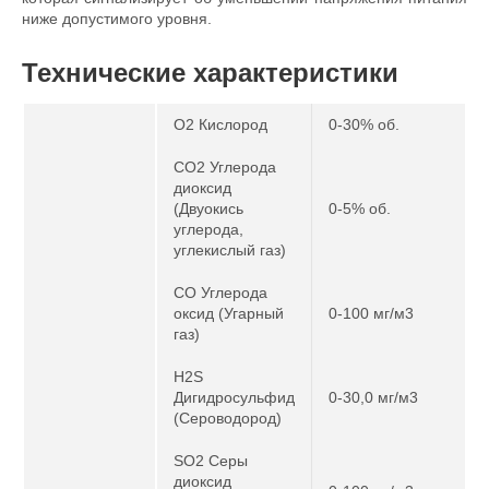
ниже допустимого уровня.
Технические характеристики
O2 Кислород
0-30% об.
CO2 Углерода
диоксид
(Двуокись
0-5% об.
углерода,
углекислый газ)
CO Углерода
оксид (Угарный
0-100 мг/м3
газ)
H2S
Дигидросульфид
0-30,0 мг/м3
(Сероводород)
SO2 Серы
диоксид