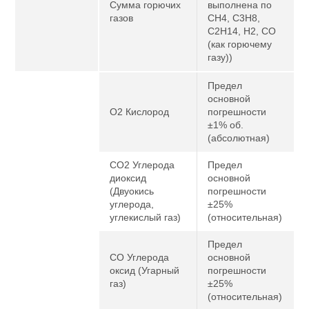
Сумма горючих
выполнена по
газов
CH4, C3H8,
C2H14, H2, CO
(как горючему
газу))
Предел
основной
O2 Кислород
погрешности
±1% об.
(абсолютная)
CO2 Углерода
Предел
диоксид
основной
(Двуокись
погрешности
углерода,
±25%
углекислый газ)
(относительная)
Предел
CO Углерода
основной
оксид (Угарный
погрешности
газ)
±25%
(относительная)