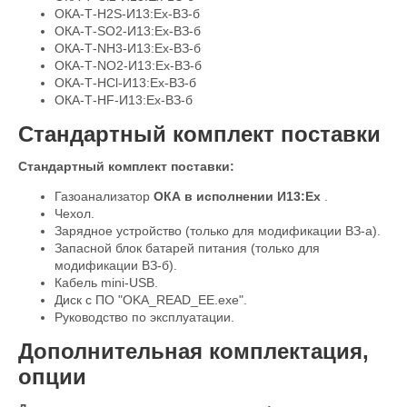
ОКА-Т-H2S-И13:Ex-ВЗ-б
ОКА-Т-SO2-И13:Ex-ВЗ-б
ОКА-Т-NH3-И13:Ex-ВЗ-б
ОКА-Т-NO2-И13:Ex-ВЗ-б
ОКА-Т-HCl-И13:Ex-ВЗ-б
ОКА-Т-HF-И13:Ex-ВЗ-б
Стандартный комплект поставки
Стандартный комплект поставки:
Газоанализатор
ОКА в исполнении И13:Ex
.
Чехол.
Зарядное устройство (только для модификации ВЗ-а).
Запасной блок батарей питания (только для
модификации ВЗ-б).
Кабель mini-USB.
Диск с ПО "OKA_READ_EE.exe".
Руководство по эксплуатации.
Дополнительная комплектация,
опции