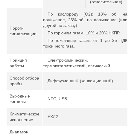
(относительная)
По кислороду (О2): 18% об. на
понижение, 23% об. на повышение (или
другой по заказу).
Пороги
По горючим газам: 10% и 20% НКПР.
сигнализации
По токсичным газам: от 1 до 25 ПДК
токсичного газа.
Принцип
Электрохимический,
работы
термокаталитический, оптический
Способ отбора
Диффузионный (конвекционный)
пробы
Выходные
NFC, USB
сигналы
Климатическое
УХЛ2
исполнение
Диапазон