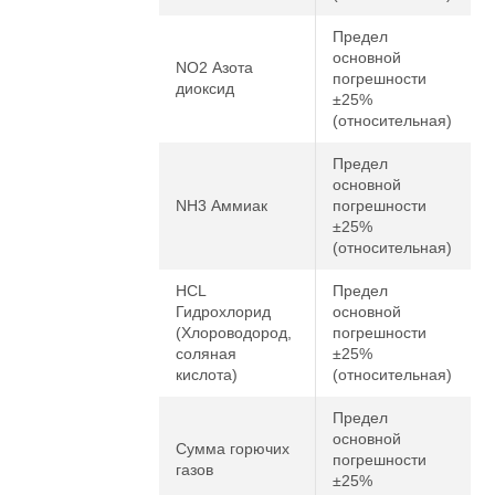
Предел
основной
NO2 Азота
погрешности
диоксид
±25%
(относительная)
Предел
основной
NH3 Аммиак
погрешности
±25%
(относительная)
HCL
Предел
Гидрохлорид
основной
(Хлороводород,
погрешности
соляная
±25%
кислота)
(относительная)
Предел
основной
Сумма горючих
погрешности
газов
±25%