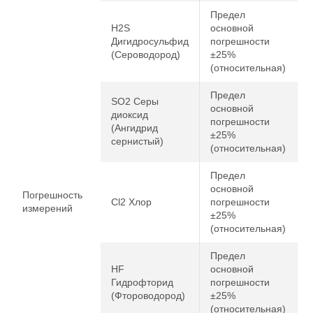
Предел
H2S
основной
Дигидросульфид
погрешности
(Сероводород)
±25%
(относительная)
Предел
SO2 Серы
основной
диоксид
погрешности
(Ангидрид
±25%
сернистый)
(относительная)
Предел
основной
Погрешность
Cl2 Хлор
погрешности
измерений
±25%
(относительная)
Предел
HF
основной
Гидрофторид
погрешности
(Фтороводород)
±25%
(относительная)