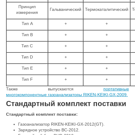
Принцип
Гальванический
Термокаталитический
Т
измерения
Тип А
+
+
Тип B
+
+
Тип C
+
+
Тип D
+
+
Тип E
+
+
Тип F
+
+
Также выпускаются
портативные
многокомпонентные газоанализаторы RIKEN-KEIKI-GX-2009.
Стандартный комплект поставки
Стандартный комплект поставки:
Газоанализатор RIKEN-KEIKI-GX-2012(GT).
Зарядное устройство BC-2012.