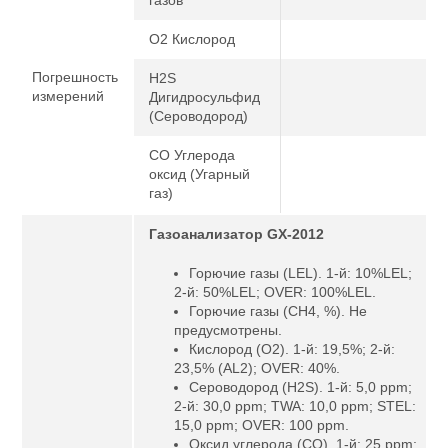
O2 Кислород
Погрешность
H2S
измерений
Дигидросульфид
(Сероводород)
CO Углерода
оксид (Угарный
газ)
Газоанализатор GX-2012
Горючие газы (LEL). 1-й: 10%LEL;
2-й: 50%LEL; OVER: 100%LEL.
Горючие газы (CH4, %). Не
предусмотрены.
Кислород (O2). 1-й: 19,5%; 2-й:
23,5% (AL2); OVER: 40%.
Сероводород (H2S). 1-й: 5,0 ppm;
2-й: 30,0 ppm; TWA: 10,0 ppm; STEL:
15,0 ppm; OVER: 100 ppm.
Оксид углерода (CO). 1-й: 25 ppm;