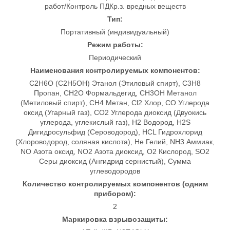
работ/Контроль ПДКр.з. вредных веществ
Тип:
Портативный (индивидуальный)
Режим работы:
Периодический
Наименования контролируемых компонентов:
C2H6O (C2H5OH) Этанол (Этиловый спирт), C3H8
Пропан, CH2O Формальдегид, CH3OH Метанол
(Метиловый спирт), CH4 Метан, Cl2 Хлор, CO Углерода
оксид (Угарный газ), CO2 Углерода диоксид (Двуокись
углерода, углекислый газ), H2 Водород, H2S
Дигидросульфид (Сероводород), HCL Гидрохлорид
(Хлороводород, соляная кислота), He Гелий, NH3 Аммиак,
NO Азота оксид, NO2 Азота диоксид, O2 Кислород, SO2
Серы диоксид (Ангидрид сернистый), Сумма
углеводородов
Количество контролируемых компонентов (одним
прибором):
2
Маркировка взрывозащиты: