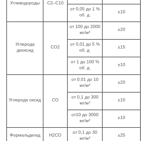
Углеводороды
С2–С10
от 0,05 до 1 %
±10
об. д.
от 100 до 2000
±20
мг/м³
Углерода
от 0,01 до 5 %
СО2
±15
диоксид
об. д.
от 1 до 100 %
±10
об. д.
от 0,01 до 10
±20
мг/м³
от 0,1 до 300
Углерода оксид
СО
±10
мг/м³
от10 до 3000
±10
мг/м³
от 0,1 до 30
Формальдегид
H2CO
±25
мг/м³