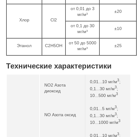
от 0,01 до 3
±20
мг/м³
Хлор
Cl2
от 0,1 до 30
±10
мг/м³
от 50 до 5000
Этанол
C2H5OH
±25
мг/м³
Технические характеристики
3
0,01...10 мг/м
;
NO2 Азота
3
0,1...30 мг/м
;
диоксид
3
10...500 мг/м
3
0,01...5 мг/м
;
3
NO Азота оксид
0,1...30 мг/м
;
3
10...1000 мг/м
3
0,01...10 мг/м
;