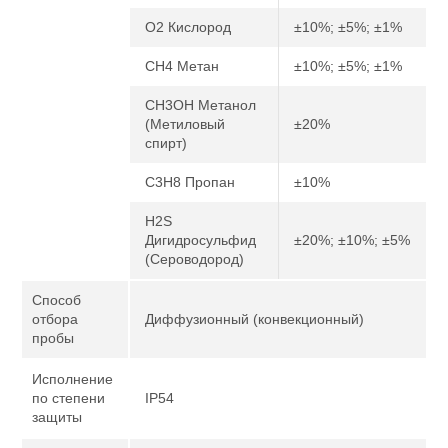
O2 Кислород
±10%; ±5%; ±1%
CH4 Метан
±10%; ±5%; ±1%
CH3OH Метанол
(Метиловый
±20%
спирт)
C3H8 Пропан
±10%
H2S
Дигидросульфид
±20%; ±10%; ±5%
(Сероводород)
Способ
отбора
Диффузионный (конвекционный)
пробы
Исполнение
по степени
IP54
защиты