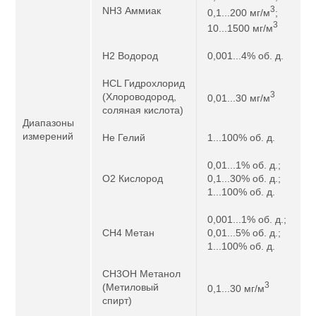
3
NH3 Аммиак
0,1...200 мг/м
;
3
10...1500 мг/м
H2 Водород
0,001...4% об. д.
HCL Гидрохлорид
3
(Хлороводород,
0,01...30 мг/м
соляная кислота)
Диапазоны
измерений
He Гелий
1...100% об. д.
0,01...1% об. д.;
O2 Кислород
0,1...30% об. д.;
1...100% об. д.
0,001...1% об. д.;
CH4 Метан
0,01...5% об. д.;
1...100% об. д.
CH3OH Метанол
3
(Метиловый
0,1...30 мг/м
спирт)