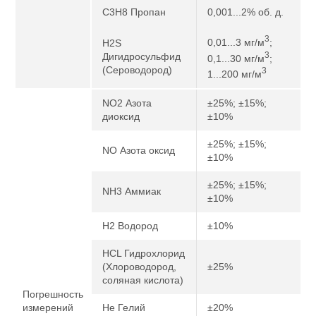
C3H8 Пропан
0,001...2% об. д.
3
0,01...3 мг/м
;
H2S
3
Дигидросульфид
0,1...30 мг/м
;
(Сероводород)
3
1...200 мг/м
NO2 Азота
±25%; ±15%;
диоксид
±10%
±25%; ±15%;
NO Азота оксид
±10%
±25%; ±15%;
NH3 Аммиак
±10%
H2 Водород
±10%
HCL Гидрохлорид
(Хлороводород,
±25%
соляная кислота)
Погрешность
измерений
He Гелий
±20%