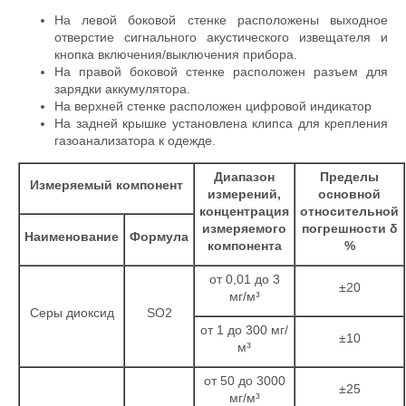
На левой боковой стенке расположены выходное
отверстие сигнального акустического извещателя и
кнопка включения/выключения прибора.
На правой боковой стенке расположен разъем для
зарядки аккумулятора.
На верхней стенке расположен цифровой индикатор
На задней крышке установлена клипса для крепления
газоанализатора к одежде.
Диапазон
Пределы
Измеряемый компонент
измерений,
основной
концентрация
относительной
измеряемого
погрешности δ
Наименование
Формула
компонента
%
от 0,01 до 3
±20
мг/м³
Серы диоксид
SO2
от 1 до 300 мг/
±10
м³
от 50 до 3000
±25
мг/м³