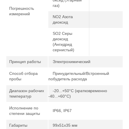
газ)
Погрешность
измерений
NO2 Азота
диоксид
SO2 Серы
диоксид
(Ангидрид
сернистый)
Принцип работы
Электрохимический
Способ отбора
Принудительный/Встроенный
пробы
побудитель расхода
Диапазон рабочих
-20...+50°C (кратковременно
температур
-40...+60°C)
Исполнение по
IP66, IP67
степени защиты
Габариты
99x51x35 мм