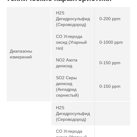
H2S
Дигидросульфид
0-200 ppm
(Сероводород)
CO Углерода
оксид (Угарный
0-1000 ppm
газ)
Диапазоны
измерений
NO2 Азота
0-150 ppm
диоксид
SO2 Серы
диоксид
0-150 ppm
(Ангидрид
сернистый)
H2S
Дигидросульфид
(Сероводород)
CO Углерода
оксид (Угарный