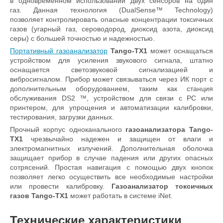
в одновременном использовании двух сенсоров на один
газ. Данная технология (DualSense™ Technology)
позволяет контролировать опасные концентрации токсичных
газов (угарный газ, сероводород, диоксид азота, диоксид
серы) с большей точностью и надежностью.
Портативный газоанализатор
Tango-TX1
может оснащаться
устройством для усиления звукового сигнала, штатно
оснащается светозвуковой сигнализацией и
вибросигналом. Прибор может связываться через ИК порт с
дополнительным оборудованием, таким как станция
обслуживания DS2 ™, устройством для связи с PC или
принтером, для упрощения и автоматизации калибровки,
тестирования, загрузки данных.
Прочный корпус одноканального
газоанализатора Tango-
TX1
чрезвычайно надежен и защищен от влаги и
электромагнитных излучений. Дополнительная оболочка
защищает прибор в случае падения или других опасных
сотрясений. Простая навигация с помощью двух кнопок
позволяет легко осуществить все необходимые настройки
или провести калибровку.
Газоанализатор токсичных
газов Tango-TX1
может работать в системе iNet.
Технические характеристики