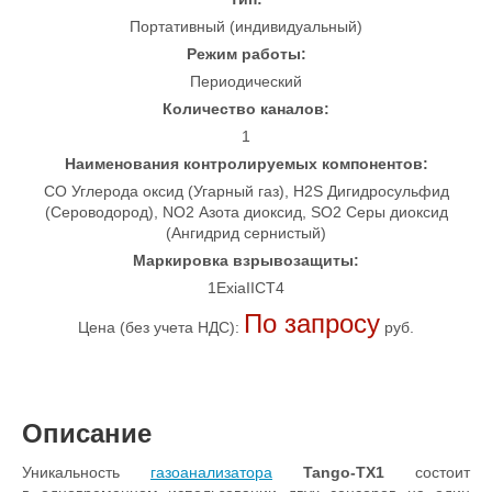
Портативный (индивидуальный)
Режим работы:
Периодический
Количество каналов:
1
Наименования контролируемых компонентов:
CO Углерода оксид (Угарный газ), H2S Дигидросульфид
(Сероводород), NO2 Азота диоксид, SO2 Серы диоксид
(Ангидрид сернистый)
Маркировка взрывозащиты:
1ExiaIICT4
По запросу
Цена (без учета НДС):
руб.
Описание
Уникальность
газоанализатора
Tango-TX1
состоит