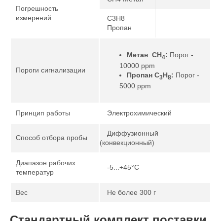
Погрешность
измерений
C3H8
Пропан
Метан CH
:
Порог -
4
10000 ppm
Пороги сигнализации
Пропан С
Н
:
Порог -
3
8
5000 ppm
Принцип работы
Электрохимический
Диффузионный
Способ отбора пробы
(конвекционный)
Диапазон рабочих
-5...+45°C
температур
Вес
Не более 300 г
Стандартный комплект поставки