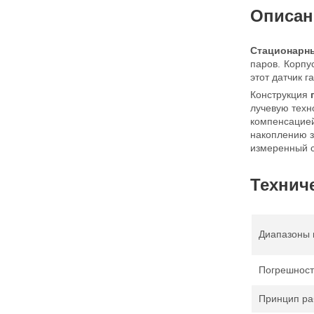
Описан
Стационарны
паров. Корп
этот датчик г
Конструкция
лучевую техн
компенсацие
накоплению з
измеренный 
Технич
Диапазоны 
Погрешност
Принцип ра