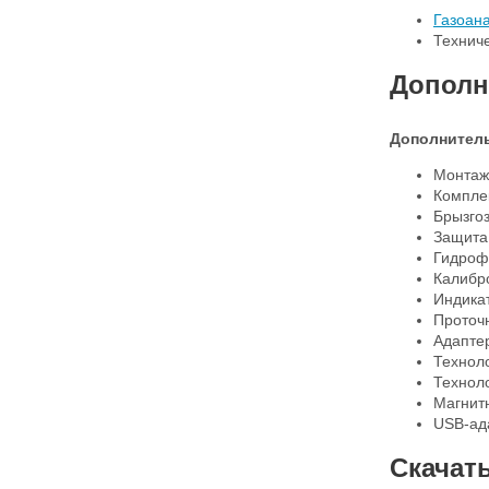
Газоан
Технич
Дополн
Дополнитель
Монтаж
Комплек
Брызго
Защита
Гидроф
Калибр
Индика
Проточ
Адапте
Технол
Техноло
Магнит
USB-ад
Скачат