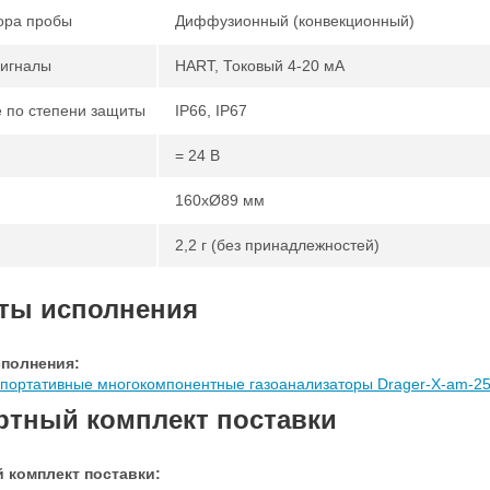
ора пробы
Диффузионный (конвекционный)
игналы
HART, Токовый 4-20 мА
 по степени защиты
IP66, IP67
= 24 В
160xØ89 мм
2,2 г (без принадлежностей)
ты исполнения
полнения:
портативные многокомпонентные газоанализаторы Drager-X-am-25
ртный комплект поставки
 комплект поставки: