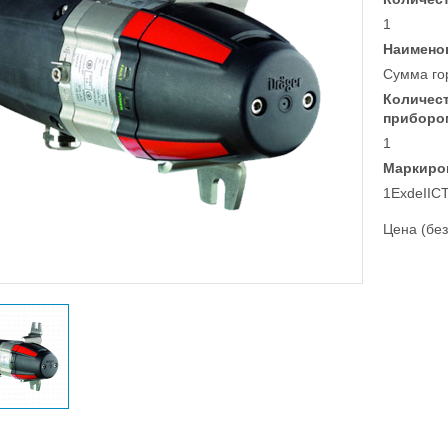
1
Наимено
Сумма го
Количес
приборо
1
Маркиро
1ExdeIICT
Цена (без