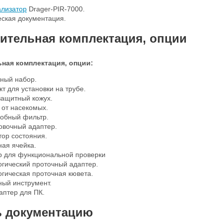
ализатор
Drager-PIR-7000.
еская документация.
ительная комплектация, опции
ная комплектация, опции:
ный набор.
т для установки на трубе.
защитный кожух.
 от насекомых.
обный фильтр.
овочный адаптер.
тор состояния.
ная ячейка.
р для функциональной проверки
огический проточный адаптер.
гическая проточная кювета.
ный инструмент.
аптер для ПК.
ь документацию