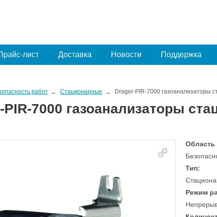
Прайс-лист
Доставка
Новости
Поддержка
зопасность работ
Стационарные
Drager-PIR-7000 газоанализаторы 
r-PIR-7000 газоанализаторы с
Область
Безопасно
Тип:
Стациона
Режим р
Непреры
Количест