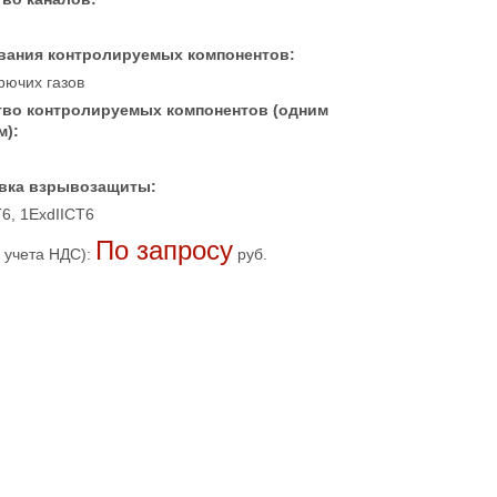
вания контролируемых компонентов:
рючих газов
тво контролируемых компонентов (одним
м):
вка взрывозащиты:
6, 1ExdIICT6
По запросу
 учета НДС):
руб.