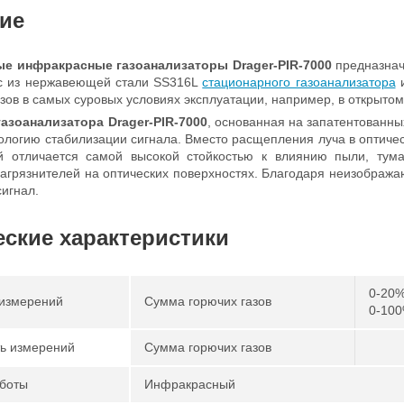
ие
е инфракрасные газоанализаторы Drager-PIR-7000
предназнач
ус из нержавеющей стали SS316L
стационарного газоанализатора
и
азов в самых суровых условиях эксплуатации, например, в открытом
газоанализатора
Drager-PIR-7000
, основанная на запатентованны
ологию стабилизации сигнала. Вместо расщепления луча в оптичес
й отличается самой высокой стойкостью к влиянию пыли, тум
агрязнителей на оптических поверхностях. Благодаря неизобража
сигнал.
еские характеристики
0-20%
измерений
Сумма горючих газов
0-100
ь измерений
Сумма горючих газов
боты
Инфракрасный