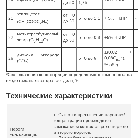
3
2
до 50
1,25
этилацетат
от 0
21
от о до 1,1
+ 5% НКПР
-
до 50
(СН
СООС
Н
)
3
2
5
метилтретбутиловый
от 0
22
от о до 0,8
±5% НКПР
-
эфир (С
Н
О)
до 50
5
12
±(0,02 +
диоксид углерода
0,08С
*),
26
-
от 0 до 5
-
вх
(СО
)
2
% об.д.
*Свх - значение концентрации определяемого компонента на
входе газоанализатора, об. доля, %.
Технические характеристики
Сигнал о превышении пороговой
концентрации производится
замыканием контактов реле первого
Пороги
и второго порогов.
сигнализации