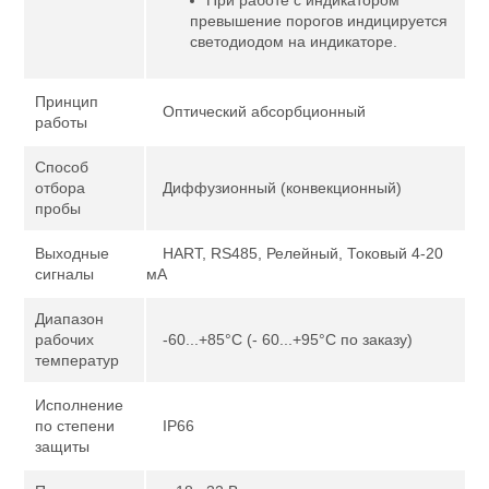
При работе с индикатором
превышение порогов индицируется
светодиодом на индикаторе.
Принцип
Оптический абсорбционный
работы
Способ
отбора
Диффузионный (конвекционный)
пробы
Выходные
HART, RS485, Релейный, Токовый 4-20
сигналы
мА
Диапазон
рабочих
-60...+85°С (- 60...+95°С по заказу)
температур
Исполнение
по степени
IP66
защиты