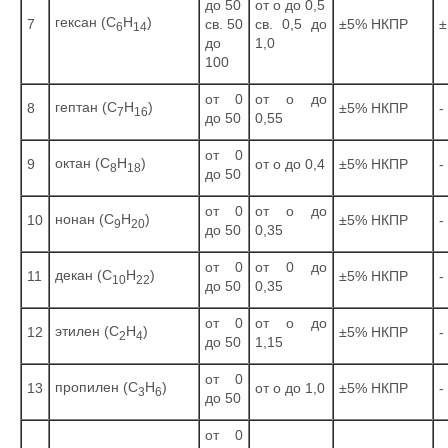
до 50
от о до 0,5
гексан (С
Н
)
7
св. 50
св. 0,5 до
±5% НКПР
±
6
14
до
1,0
100
от 0
от о до
гептан (С
Н
)
8
±5% НКПР
-
7
16
до 50
0,55
от 0
октан (C
H
)
9
от о до 0,4
±5% НКПР
-
8
18
до 50
от 0
от о до
нонан (С
Н
)
10
±5% НКПР
-
9
20
до 50
0,35
от 0
от 0 до
декан (С
Н
)
11
±5% НКПР
-
10
22
до 50
0,35
от 0
от о до
этилен (С
Н
)
12
±5% НКПР
-
2
4
до 50
1,15
от 0
пропилен (С
Н
)
13
от о до 1,0
±5% НКПР
-
3
6
до 50
от 0