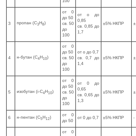
100
от 0
от о до
до 50
0,85
пропан (С
Н
)
3
св. 50
±5% НКПР
±
3
8
св. 0,85 до
до
1,7
100
от 0
до 50
от о до 0,7
н-бутан (С
Н
)
4
св. 50
св. 0,7 до
±5% НКПР
±
4
10
до
1,4
100
от 0
от 0 до
до 50
0,65
изобутан (i-C
H
)
5
св. 50
±5% НКПР
±
4
10
св. 0,65 до
до
1,3
100
от 0
н-пентан (С
Н
)
6
от 0 до 0,7
±5% НКПР
-
5
12
до 50
от 0