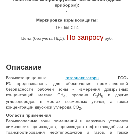
прибором):
1
Маркировка взрывозащиты:
1ExdibIICT4
По запросу
Цена (без учета НДС):
руб.
Описание
Взрывозащищенные
газоанализаторы
ГСО-
Р1
предназначены для обеспечения промышленной
безопасности рабочей зоны - измерения довзрывных
концентраций метана СН
, пропана С
Н
и других
4
3
8
углеводородов в местах возможных утечек, а также
концентрации двуокиси углерода СО
.
2
Области применения
Взрывоопасные зоны помещений и наружных установок
химических производств, производств нефте-газодобычи и
транспортирования нефтепродуктов и газов, а также