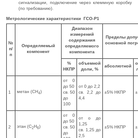
сигнализации, подключение через клеммную коробку
(по требованию).
Метрологические характеристики
ГСО-Р1
Диапазон
измерений
Пределы допу
содержания
№
основной пог
Определяемый
определяемого
п/
компонент
компонента
п
%
объемной
о
абсолютной
НКПР
доли, %
от 0
до 50
от 0 до 2,2
метан (СН
)
1
св. 50
св. 2,2 до
±5% НКПР
±
4
до
4,4
100
от 0
от о до
до 50
1,25
этан (С
Н
)
2
св. 50
±5% НКПР
±
2
6
св. 1,25 до
до
2,5