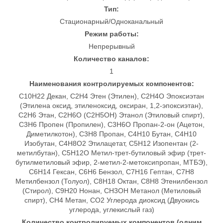
Тип:
Стационарный/Одноканальный
Режим работы:
Непрерывный
Количество каналов:
1
Наименования контролируемых компонентов:
C10H22 Декан, C2H4 Этен (Этилен), C2H4O Эпоксиэтан
(Этилена оксид, этиленоксид, оксиран, 1,2-эпоксиэтан),
C2H6 Этан, C2H6O (C2H5OH) Этанол (Этиловый спирт),
C3H6 Пропен (Пропилен), C3H6O Пропан-2-он (Ацетон,
Диметилкотон), C3H8 Пропан, C4H10 Бутан, C4H10
Изобутан, C4H8O2 Этилацетат, C5H12 Изопентан (2-
метилбутан), C5H12O Метил-трет-бутиловый эфир (трет-
бутилметиловый эфир, 2-метил-2-метоксипропан, МТБЭ),
C6H14 Гексан, C6H6 Бензол, C7H16 Гептан, C7H8
Метилбензол (Толуол), C8H18 Октан, C8H8 Этенилбензол
(Стирол), C9H20 Нонан, CH3OH Метанол (Метиловый
спирт), CH4 Метан, CO2 Углерода диоксид (Двуокись
углерода, углекислый газ)
Количество контролируемых компонентов (одним