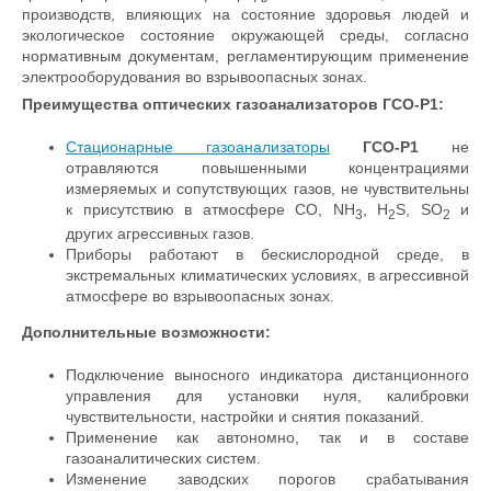
производств, влияющих на состояние здоровья людей и
экологическое состояние окружающей среды, согласно
нормативным документам, регламентирующим применение
электрооборудования во взрывоопасных зонах.
Преимущества о
птических газоанализаторов ГСО-Р1
:
Стационарные газоанализаторы
ГСО-Р1
не
отравляются повышенными концентрациями
измеряемых и сопутствующих газов, не чувствительны
к присутствию в атмосфере СО, NH
, H
S, SО
и
3
2
2
других агрессивных газов.
Приборы работают в бескислородной среде, в
экстремальных климатических условиях, в агрессивной
атмосфере во взрывоопасных зонах.
Дополнительные возможности:
Подключение выносного индикатора дистанционного
управления для установки нуля, калибровки
чувствительности, настройки и снятия показаний.
Применение как автономно, так и в составе
газоаналитических систем.
Изменение заводских порогов срабатывания