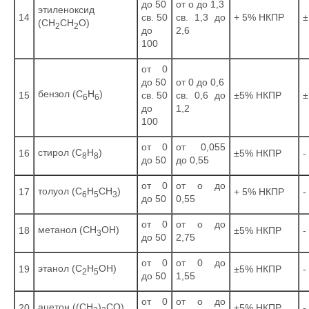
до 50
от о до 1,3
этиленоксид
14
св. 50
св. 1,3 до
+ 5% НКПР
±
(СН
СН
О)
2
2
до
2,6
100
от 0
до 50
от 0 до 0,6
бензол (С
Н
)
15
св. 50
св. 0,6 до
±5% НКПР
±
6
6
до
1,2
100
от 0
от 0,055
стирол (С
Н
)
16
±5% НКПР
-
8
8
до 50
до 0,55
от 0
от о до
толуол (С
Н
СН
)
17
+ 5% НКПР
-
6
5
3
до 50
0,55
от 0
от о до
метанол (СН
ОН)
18
±5% НКПР
-
3
до 50
2,75
от 0
от 0 до
этанол (С
Н
ОН)
19
±5% НКПР
-
2
5
до 50
1,55
от 0
от о до
ацетон ((СН
)
СО)
20
±5% НКПР
-