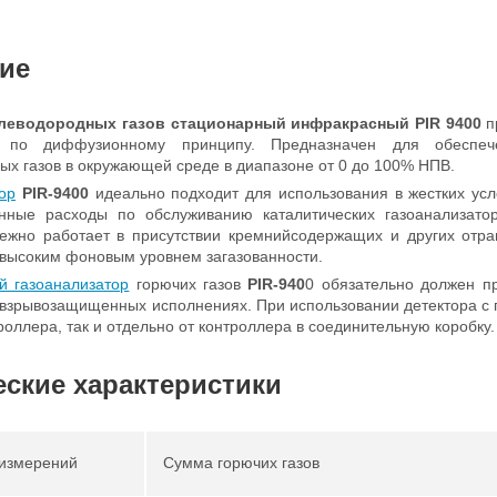
ие
леводородных газов стационарный инфракрасный PIR 9400
п
 по диффузионному принципу. Предназначен для обеспече
ых газов в окружающей среде в диапазоне от 0 до 100% НПВ.
ор
PIR-9400
идеально подходит для использования в жестких усл
онные расходы по обслуживанию каталитических газоанализат
ежно работает в присутствии кремнийсодержащих и других отра
высоким фоновым уровнем загазованности.
й газоанализатор
горючих газов
PIR-940
0 обязательно должен п
 взрывозащищенных исполнениях. При использовании детектора с 
роллера, так и отдельно от контроллера в соединительную коробку.
еские характеристики
измерений
Сумма горючих газов