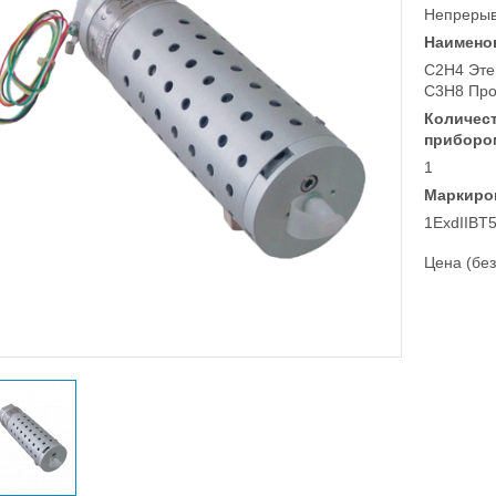
Непреры
Наимено
C2H4 Эте
C3H8 Про
Количес
приборо
1
Маркиро
1ExdIIBT5
Цена (без