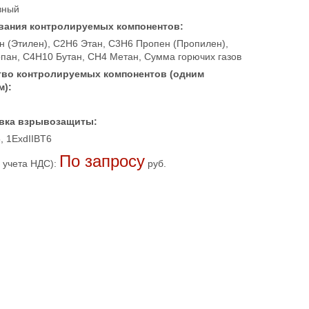
вный
вания контролируемых компонентов:
н (Этилен), C2H6 Этан, C3H6 Пропен (Пропилен),
пан, C4H10 Бутан, CH4 Метан, Сумма горючих газов
тво контролируемых компонентов (одним
м):
вка взрывозащиты:
, 1ExdIIBT6
По запросу
 учета НДС):
руб.