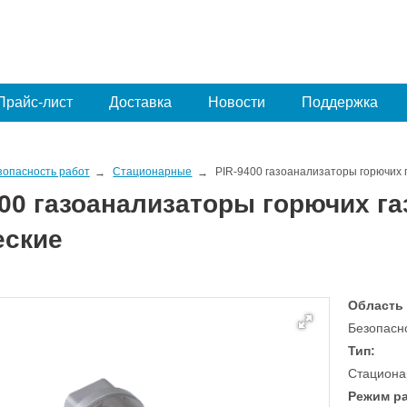
Прайс-лист
Доставка
Новости
Поддержка
зопасность работ
Стационарные
PIR-9400 газоанализаторы горючих 
400 газоанализаторы горючих г
еские
Область
Безопасно
Тип:
Стациона
Режим р