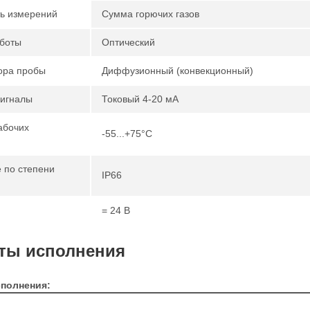
ь измерений
Сумма горючих газов
боты
Оптический
ора пробы
Диффузионный (конвекционный)
игналы
Токовый 4-20 мА
абочих
-55...+75°C
 по степени
IP66
= 24 В
ты исполнения
полнения: