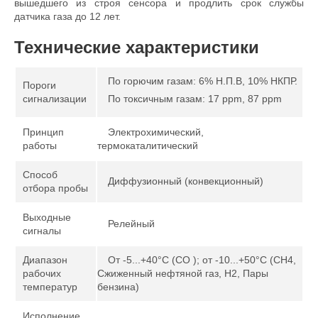
вышедшего из строя сенсора и продлить срок службы
датчика газа до 12 лет.
Технические характеристики
По горючим газам: 6% Н.П.В, 10% НКПР.
Пороги
сигнализации
По токсичным газам: 17 ppm, 87 ppm
Принцип
Электрохимический,
работы
термокаталитический
Способ
Диффузионный (конвекционный)
отбора пробы
Выходные
Релейный
сигналы
Диапазон
От -5...+40°С (CO ); от -10...+50°С (CH4,
рабочих
Сжиженный нефтяной газ, H2, Пары
температур
бензина)
Исполнение