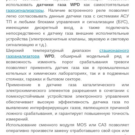
использовать
датчики газа WPD
как самостоятельные
газосигнализаторы
. Наличие встроенного реле позволяет
легко согласовывать данные датчики газа с системами АСУ
ТП и любыми блоками управления и сигнализации (БУС),
имеющими дискретный вход, а также подключать
непосредственно к датчику газа внешние исполнительные
устройства (электромагнитные клапаны, звуковую и световую
сигнализацию и т.д.).
Широкий температурный диапазон
стационарного
газоанализатора
WPD
, обширный модельный ряд и
возможность изменять порог срабатывания тревоги
позволяют применять датчик газа как в промышленных
котельных и химических лабораториях, так и в подземных
стоянках, гаражах и бытовом секторе.
Применение в датчике газа каталитического или
электрохимического элементов разрешения в сочетании с
помехоустойчивым устройством электронного управления
обеспечивает высокую эффективность датчика газа по
выявлению интерферирующих газов, являющихся причиной
ложного срабатывания, и гарантирует повышенную точность
измерений.
Использование сменного модуля MOS или CA3 позволяет
оперативно произвести замену отработавшего свой срок или