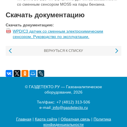
со сменным сенсором MOS5 на пары бензина.
Скачать документацию
Скачать документацию:
WPD/C3 датчик со сменным электрохимическим
сенсором. Руководство по эксплуатации.
ВЕРНУТЬСЯ К СПИСКУ
© ГАЗДЕТЕКТО.РУ — Газоаналитическое
оборудование, 2026
Тел/факс:
+7 (4812) 313-506
e-mail:
info@gasdetecto.ru
Главная
|
Карта сайта
|
Обратная связь
|
Политика
конфиденциальности