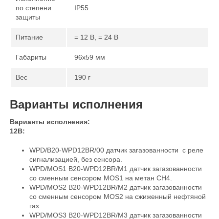
по степени
IP55
защиты
Питание
= 12 В, = 24 В
Габариты
96x59 мм
Вес
190 г
Варианты исполнения
Варианты исполнения:
12В:
WPD/B20-WPD12BR/00 датчик загазованности c реле
сигнализацией, без сенсора.
WPD/MOS1 B20-WPD12BR/M1 датчик загазованности
со сменным сенсором MOS1 на метан СН4.
WPD/MOS2 B20-WPD12BR/M2 датчик загазованности
со сменным сенсором MOS2 на сжиженный нефтяной
газ.
WPD/MOS3 B20-WPD12BR/M3 датчик загазованности