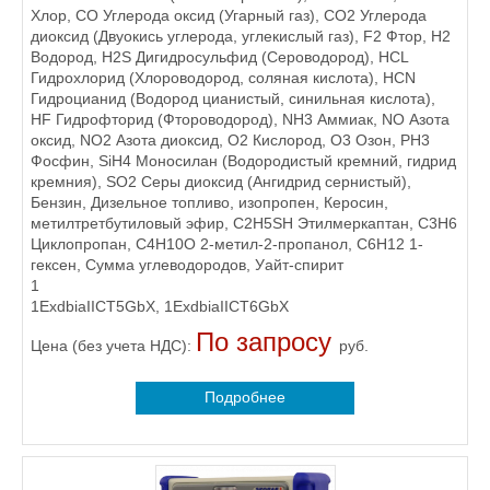
Хлор, CO Углерода оксид (Угарный газ), CO2 Углерода
диоксид (Двуокись углерода, углекислый газ), F2 Фтор, H2
Водород, H2S Дигидросульфид (Сероводород), HCL
Гидрохлорид (Хлороводород, соляная кислота), HCN
Гидроцианид (Водород цианистый, синильная кислота),
HF Гидрофторид (Фтороводород), NH3 Аммиак, NO Азота
оксид, NO2 Азота диоксид, O2 Кислород, O3 Озон, PH3
Фосфин, SiH4 Моносилан (Водородистый кремний, гидрид
кремния), SO2 Серы диоксид (Ангидрид сернистый),
Бензин, Дизельное топливо, изопропен, Керосин,
метилтретбутиловый эфир, С2Н5SH Этилмеркаптан, С3Н6
Циклопропан, С4Н10О 2-метил-2-пропанол, С6Н12 1-
гексен, Сумма углеводородов, Уайт-спирит
1
1ExdbiaIICT5GbX, 1ExdbiaIICT6GbX
По запросу
Цена (без учета НДС):
руб.
Подробнее