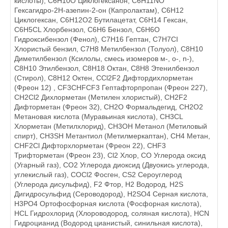
кислоты), C6H10O Циклогексанон, C6H11NO
Гексагидро-2Н-азепин-2-он (Капролактам), C6H12
Циклогексан, C6H12O2 Бутилацетат, C6H14 Гексан,
C6H5CL Хлорбензол, C6H6 Бензол, C6H6O
Гидроксибензол (Фенол), C7H16 Гептан, C7H7CI
Хлористый бензил, C7H8 Метилбензол (Толуол), C8H10
Диметилбензол (Ксилолы, смесь изомеров м-, o-, n-),
C8H10 Этилбензол, C8H18 Октан, C8H8 Этенилбензол
(Стирол), C8Н12 Октен, CCl2F2 Дифтордихлорметан
(Фреон 12) , CF3CHFCF3 Гептафторпропан (Фреон 227),
CH2Cl2 Дихлорметан (Метилен хлористый), CH2F2
Дифторметан (Фреон 32), CH2O Формальдегид, CH2O2
Метановая кислота (Муравьиная кислота), CH3CL
Хлорметан (Метилхлорид), CH3OH Метанол (Метиловый
спирт), CH3SH Метантиол (Метилмеркаптан), CH4 Метан,
CHF2Cl Дифторхлорметан (Фреон 22), CHF3
Трифторметан (Фреон 23), Cl2 Хлор, CO Углерода оксид
(Угарный газ), CO2 Углерода диоксид (Двуокись углерода,
углекислый газ), COCl2 Фосген, CS2 Сероуглерод
(Углерода дисульфид), F2 Фтор, H2 Водород, H2S
Дигидросульфид (Сероводород), H2SO4 Серная кислота,
H3РO4 Ортофосфорная кислота (Фосфорная кислота),
HCL Гидрохлорид (Хлороводород, соляная кислота), HCN
Гидроцианид (Водород цианистый, синильная кислота),