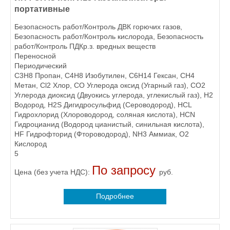
портативные
Безопасность работ/Контроль ДВК горючих газов,
Безопасность работ/Контроль кислорода, Безопасность
работ/Контроль ПДКр.з. вредных веществ
Переносной
Периодический
C3H8 Пропан, C4H8 Изобутилен, C6H14 Гексан, CH4
Метан, Cl2 Хлор, CO Углерода оксид (Угарный газ), CO2
Углерода диоксид (Двуокись углерода, углекислый газ), H2
Водород, H2S Дигидросульфид (Сероводород), HCL
Гидрохлорид (Хлороводород, соляная кислота), HCN
Гидроцианид (Водород цианистый, синильная кислота),
HF Гидрофторид (Фтороводород), NH3 Аммиак, O2
Кислород
5
По запросу
Цена (без учета НДС):
руб.
Подробнее