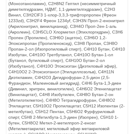
(Моноэтаноламин), C2H8N2 Гептил (несимметричный
диметилгидразин, НДМГ, 1,1-диметилгидразин), C2Н3
Винил, C3H2ClF3 1-хлор-3,3,3-трифторпропен (Фреон
1233zd), C3H2F4 Фреон 1234уf, C3H3N Проп-2-енонитрил
(Акрилонитрил, винилцианид), C3H4O Проп-2ен-1-аль
(Акролеин), C3H5CLO Хлорметил (Эпихлоргидрин), C3H6
Пропен (Пропилен), C3H6O (ацетон), C3H6O 1,2-
Эпоксипропан (Пропиленоксид), C3H8 Пропан, C3H8O
Пропан-2-ол (Изопропиловый спирт), C4H10 Бутан, C4H10
Изобутан, C4H10O Третбутанол, C4H10O Бутан-1-ол
(Бутанол, бутиловый спирт), C4H10O Бутан-2-ол
(Изобутанол), C4H10O Этоксиэтан (Диэтиловый эфир),
C4H10O2 2-Этоксиэтанол (Этилцеллозольв), C4H11N
Диэтиламин, C4H2O3 Дигидрофуран-2,5-дион (2,5-
Фурандион, Малеиновый ангидрид), C4H6 Бута-1,3-диен
(Дивинил, эритрен, винилэтилен), C4H6O2 Этенилацетат
(Винилацетат), C4H8 Изобутилен, C4H8O Бутан-2-он
(Метилэтилкетон), C4H8O Тетрагидрофуран, C4H8O2
Этилацетат, C5H10O2 Пропилацетат, C5H12 Изопентан (2-
метилбутан), C5H12 Пентан, C5H6O2 Фурфуриловый
спирт, C5H8 2-Метилбута-1,3-диен (Изопрен), C5Н10 1-
бутен, C5Н8О2 Метил-2-метилпроп-2-еноат
(Метилметакрилат, метиловый эфир метакриловой