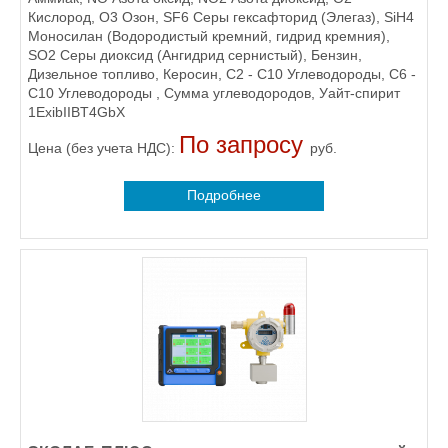
Кислород, O3 Озон, SF6 Серы гексафторид (Элегаз), SiH4
Моносилан (Водородистый кремний, гидрид кремния),
SO2 Серы диоксид (Ангидрид сернистый), Бензин,
Дизельное топливо, Керосин, С2 - С10 Углеводороды, С6 -
С10 Углеводороды , Сумма углеводородов, Уайт-спирит
1ExibIIBT4GbХ
По запросу
Цена (без учета НДС):
руб.
Подробнее