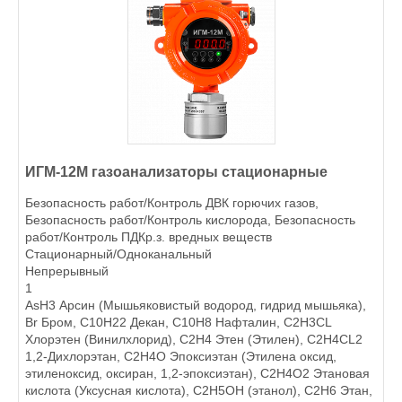
ИГМ-12М газоанализаторы стационарные
Безопасность работ/Контроль ДВК горючих газов,
Безопасность работ/Контроль кислорода, Безопасность
работ/Контроль ПДКр.з. вредных веществ
Стационарный/Одноканальный
Непрерывный
1
AsH3 Арсин (Мышьяковистый водород, гидрид мышьяка),
Br Бром, C10H22 Декан, C10H8 Нафталин, C2H3CL
Хлорэтен (Винилхлорид), C2H4 Этен (Этилен), C2H4CL2
1,2-Дихлорэтан, C2H4O Эпоксиэтан (Этилена оксид,
этиленоксид, оксиран, 1,2-эпоксиэтан), C2H4O2 Этановая
кислота (Уксусная кислота), C2H5OH (этанол), C2H6 Этан,