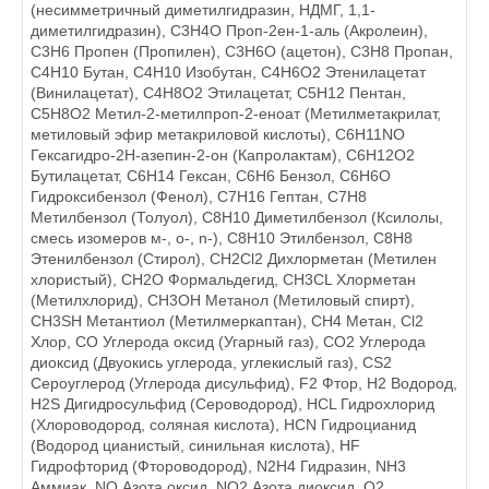
(несимметричный диметилгидразин, НДМГ, 1,1-
диметилгидразин), C3H4O Проп-2ен-1-аль (Акролеин),
C3H6 Пропен (Пропилен), C3H6O (ацетон), C3H8 Пропан,
C4H10 Бутан, C4H10 Изобутан, C4H6O2 Этенилацетат
(Винилацетат), C4H8O2 Этилацетат, C5H12 Пентан,
C5Н8О2 Метил-2-метилпроп-2-еноат (Метилметакрилат,
метиловый эфир метакриловой кислоты), C6H11NO
Гексагидро-2Н-азепин-2-он (Капролактам), C6H12O2
Бутилацетат, C6H14 Гексан, C6H6 Бензол, C6H6O
Гидроксибензол (Фенол), C7H16 Гептан, C7H8
Метилбензол (Толуол), C8H10 Диметилбензол (Ксилолы,
смесь изомеров м-, o-, n-), C8H10 Этилбензол, C8H8
Этенилбензол (Стирол), CH2Cl2 Дихлорметан (Метилен
хлористый), CH2O Формальдегид, CH3CL Хлорметан
(Метилхлорид), CH3OH Метанол (Метиловый спирт),
CH3SH Метантиол (Метилмеркаптан), CH4 Метан, Cl2
Хлор, CO Углерода оксид (Угарный газ), CO2 Углерода
диоксид (Двуокись углерода, углекислый газ), CS2
Сероуглерод (Углерода дисульфид), F2 Фтор, H2 Водород,
H2S Дигидросульфид (Сероводород), HCL Гидрохлорид
(Хлороводород, соляная кислота), HCN Гидроцианид
(Водород цианистый, синильная кислота), HF
Гидрофторид (Фтороводород), N2H4 Гидразин, NH3
Аммиак, NO Азота оксид, NO2 Азота диоксид, O2