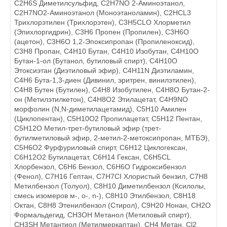
C2H6S Диметилсульфид, C2H7NO 2-Аминоэтанол,
C2H7NO2-Аминоэтанол (Моноэтаноламин), C2HCL3
Трихлорэтилен (Трихлорэтен), C3H5CLO Хлорметил
(Эпихлоргидрин), C3H6 Пропен (Пропилен), C3H6O
(ацетон), C3H6O 1,2-Эпоксипропан (Пропиленоксид),
C3H8 Пропан, C4H10 Бутан, C4H10 Изобутан, C4H10O
Бутан-1-ол (Бутанол, бутиловый спирт), C4H10O
Этоксиэтан (Диэтиловый эфир), C4H11N Диэтиламин,
C4H6 Бута-1,3-диен (Дивинил, эритрен, винилэтилен),
C4H8 Бутен (Бутилен), C4H8 Изобутилен, C4H8O Бутан-2-
он (Метилэтилкетон), C4H8O2 Этилацетат, C4H9NO
морфолин (N,N-диметилацетамид), C5H10 Амилен
(Циклопентан), C5H10O2 Пропилацетат, C5H12 Пентан,
C5H12O Метил-трет-бутиловый эфир (трет-
бутилметиловый эфир, 2-метил-2-метоксипропан, МТБЭ),
C5H6O2 Фурфуриловый спирт, C6H12 Циклогексан,
C6H12O2 Бутилацетат, C6H14 Гексан, C6H5CL
Хлорбензол, C6H6 Бензол, C6H6O Гидроксибензол
(Фенол), C7H16 Гептан, C7H7CI Хлористый бензил, C7H8
Метилбензол (Толуол), C8H10 Диметилбензол (Ксилолы,
смесь изомеров м-, o-, n-), C8H10 Этилбензол, C8H18
Октан, C8H8 Этенилбензол (Стирол), C9H20 Нонан, CH2O
Формальдегид, CH3OH Метанол (Метиловый спирт),
CH3SH Метантиол (Метилмеркаптан), CH4 Метан, Cl2