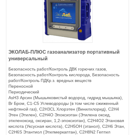
ЭКОЛАБ-ПЛЮС газоанализатор портативный
универсальный
Безопасность работ/Контроль ДВК горючих газов,
Безопасность работ/Контроль кислорода, Безопасность
работ/Контроль ПДКр.з. вредных веществ
Переносной
Периодический
AsH3 Арсин (Мышьяковистый водород, гидрид мышьяка),
Br Бром, C1-C5 Углеводороды (в том числе сжиженный
нефтяной газ), C2H3CL Хлорэтен (Винилхлорид), C2H4
Этен (Этилен), C2H4O Эпоксиэтан (Этилена оксид,
этиленоксид, оксиран, 1,2-эпоксиэтан), C2H4O2 Этановая
кислота (Уксусная кислота), C2H5OH (этанол), C2H6 Этан,
C2H6S Этантиол (Этилмеркаптан), C2H8N2 Гептил