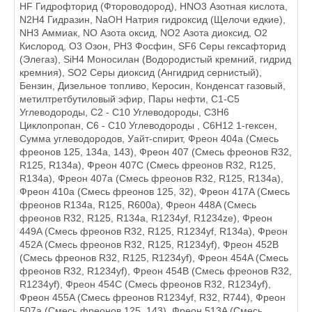
HF Гидрофторид (Фтороводород), HNO3 Азотная кислота,
N2H4 Гидразин, NaOH Натрия гидроксид (Щелочи едкие),
NH3 Аммиак, NO Азота оксид, NO2 Азота диоксид, O2
Кислород, O3 Озон, PH3 Фосфин, SF6 Серы гексафторид
(Элегаз), SiH4 Моносилан (Водородистый кремний, гидрид
кремния), SO2 Серы диоксид (Ангидрид сернистый),
Бензин, Дизельное топливо, Керосин, Конденсат газовый,
метилтретбутиловый эфир, Пары нефти, С1-С5
Углеводороды, С2 - С10 Углеводороды, С3Н6
Циклопропан, С6 - С10 Углеводороды , С6Н12 1-гексен,
Сумма углеводородов, Уайт-спирит, Фреон 404а (Смесь
фреонов 125, 134а, 143), Фреон 407 (Смесь фреонов R32,
R125, R134a), Фреон 407C (Смесь фреонов R32, R125,
R134a), Фреон 407а (Смесь фреонов R32, R125, R134a),
Фреон 410а (Смесь фреонов 125, 32), Фреон 417A (Смесь
фреонов R134a, R125, R600a), Фреон 448A (Смесь
фреонов R32, R125, R134a, R1234yf, R1234ze), Фреон
449A (Смесь фреонов R32, R125, R1234yf, R134a), Фреон
452A (Смесь фреонов R32, R125, R1234yf), Фреон 452B
(Смесь фреонов R32, R125, R1234yf), Фреон 454A (Смесь
фреонов R32, R1234yf), Фреон 454B (Смесь фреонов R32,
R1234yf), Фреон 454C (Смесь фреонов R32, R1234yf),
Фреон 455A (Смесь фреонов R1234yf, R32, R744), Фреон
507а (Смесь фреонов 125, 143), Фреон 513A (Смесь