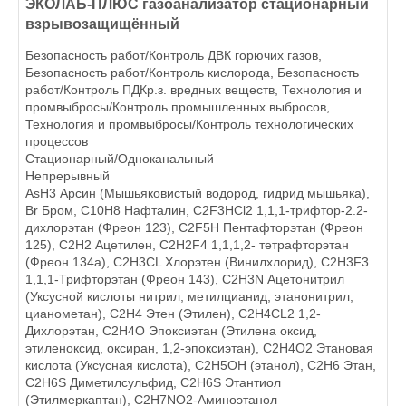
ЭКОЛАБ-ПЛЮС газоанализатор стационарный
взрывозащищённый
Безопасность работ/Контроль ДВК горючих газов,
Безопасность работ/Контроль кислорода, Безопасность
работ/Контроль ПДКр.з. вредных веществ, Технология и
промвыбросы/Контроль промышленных выбросов,
Технология и промвыбросы/Контроль технологических
процессов
Стационарный/Одноканальный
Непрерывный
AsH3 Арсин (Мышьяковистый водород, гидрид мышьяка),
Br Бром, C10H8 Нафталин, C2F3HCl2 1,1,1-трифтор-2.2-
дихлорэтан (Фреон 123), C2F5Н Пентафторэтан (Фреон
125), C2H2 Ацетилен, C2H2F4 1,1,1,2- тетрафторэтан
(Фреон 134а), C2H3CL Хлорэтен (Винилхлорид), C2H3F3
1,1,1-Трифторэтан (Фреон 143), C2H3N Ацетонитрил
(Уксусной кислоты нитрил, метилцианид, этанонитрил,
цианометан), C2H4 Этен (Этилен), C2H4CL2 1,2-
Дихлорэтан, C2H4O Эпоксиэтан (Этилена оксид,
этиленоксид, оксиран, 1,2-эпоксиэтан), C2H4O2 Этановая
кислота (Уксусная кислота), C2H5OH (этанол), C2H6 Этан,
C2H6S Диметилсульфид, C2H6S Этантиол
(Этилмеркаптан), C2H7NO2-Аминоэтанол