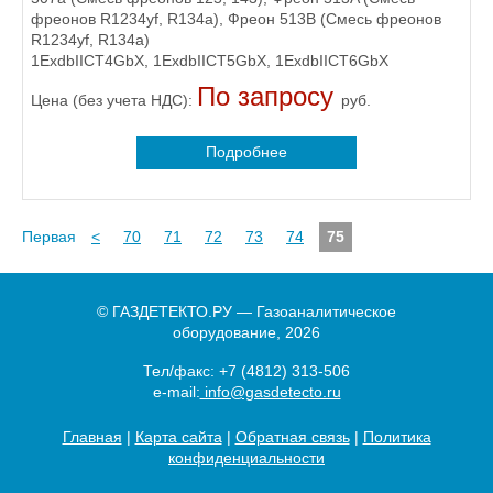
фреонов R1234yf, R134a), Фреон 513B (Смесь фреонов
R1234yf, R134a)
1ExdbIICT4GbХ, 1ExdbIICT5GbХ, 1ExdbIICT6GbХ
По запросу
Цена (без учета НДС):
руб.
Подробнее
Первая
<
70
71
72
73
74
75
© ГАЗДЕТЕКТО.РУ — Газоаналитическое
оборудование, 2026
Тел/факс:
+7 (4812) 313-506
e-mail:
info@gasdetecto.ru
Главная
|
Карта сайта
|
Обратная связь
|
Политика
конфиденциальности