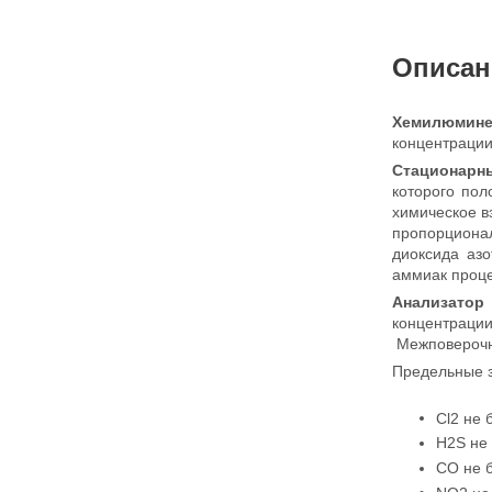
Описан
Хемилюмин
концентрации
Стационарн
которого пол
химическое в
пропорциона
диоксида азо
аммиак проц
Анализатор
концентраци
Межповерочны
Предельные з
Cl2 не 
Н2S не 
СО не б