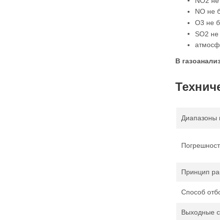
NO2 не 
NO не б
О3 не б
SO2 не 
атмосф
В газоанали
Технич
Диапазоны 
Погрешност
Принцип ра
Способ отб
Выходные с