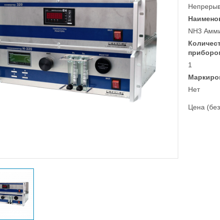
Непреры
Наимено
NH3 Амм
Количес
приборо
1
Маркиро
Нет
Цена (без