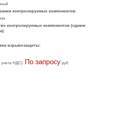
вный
вания контролируемых компонентов:
иак
тво контролируемых компонентов (одним
м):
вка взрывозащиты:
По запросу
 учета НДС):
руб.