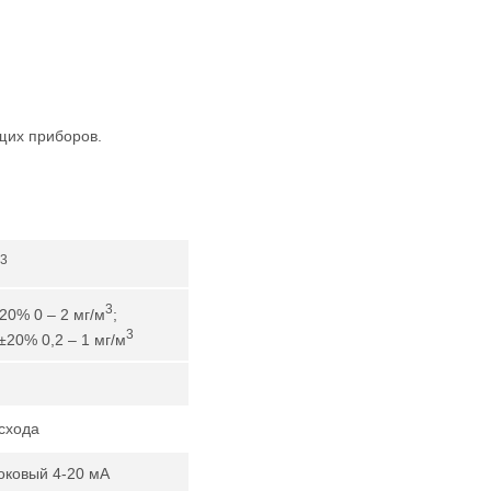
щих приборов.
3
3
±20% 0 – 2 мг/м
;
3
 ±20% 0,2 – 1 мг/м
схода
оковый 4-20 мА