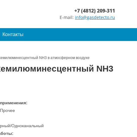
+7 (4812) 209-311
E-mail:
info@gasdetecto.ru
Контакты
 хемилюминесцентный NH3 в атмосферном воздухе
 хемилюминесцентный NH3
 применения:
/Прочее
рный/Одноканальный
аботы: