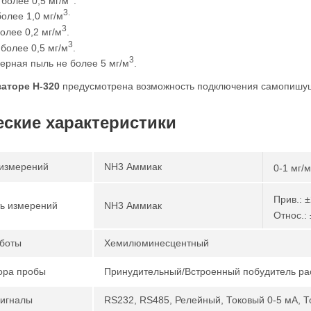
более 0,5 мг/м
.
3.
олее 1,0 мг/м
3
олее 0,2 мг/м
.
3
более 0,5 мг/м
.
3
ерная пыль не более 5 мг/м
.
заторе
Н-320
предусмотрена возможность подключения самопишу
еские характеристики
измерений
NH3 Аммиак
0-1 мг/м
Прив.: 
ь измерений
NH3 Аммиак
Относ.:
боты
Хемилюминесцентный
ора пробы
Принудительный/Встроенный побудитель ра
игналы
RS232, RS485, Релейный, Токовый 0-5 мА, Т