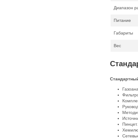
Диапазон р
Питание
Габариты
Вес
Станда
Стандартный
Газоана
Фильтр
Комплек
Руковод
Методи
Источни
Пинцет.
Хемилюм
Сетевые