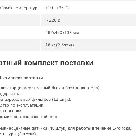
абочих температур
+10...+35°С
~ 220 В
482х420х132 мм
18 кг (2 блока)
ртный комплект поставки
 комплект поставки:
лизатор (измерительный блок и блок конвертера).
одержатель.
т аэрозольных фильтров (12 штук).
ство по эксплуатации.
ка поверки.
к микропотока в контейнере.
инесцентные датчики (40 штук) для работы в течение 1-го года.
 шнуры (2 штуки).