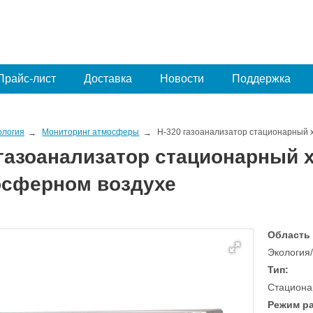
Прайс-лист
Доставка
Новости
Поддержка
ология
Мониторинг атмосферы
H-320 газоанализатор стационарный
 газоанализатор стационарный
осферном воздухе
Область
Экология
Тип:
Стациона
Режим р