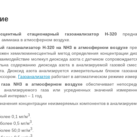
ие
есцентный стационарный газоанализатор Н-320
предна
 аммиака в атмосферном воздухе.
ый газоанализатор
Н-320
на NH3 в атмосферном воздухе
пре
ожен хемилюминесцентный метод определения концентрации диокс
заимодействие молекул диоксида азота с датчиком сопровождае
льна содержанию диоксида азота в анализируемой газовой смес
та. Диоксид азота анализируется измерительным блоком газоан
ессором.
Газоанализатор
работает в автоматическом режиме измер
 газа NH3 в атмосферном воздухе
обеспечивает непосред
и анализируемого газа или усредненных значений измерен
й интервал – 1 год.
начения концентрации неизмеряемых компонентов в анализируем
3
более 0,1 мг/м
.
3
более 0,5 мг/м
.
3
олее 50,0 мг/м
.
3