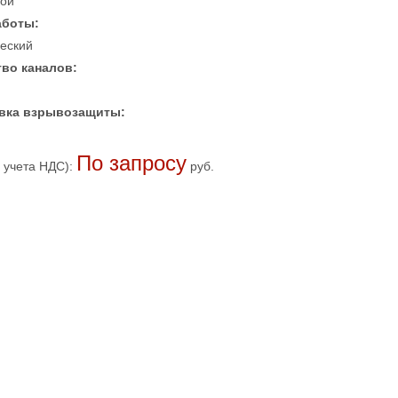
ой
аботы:
еский
во каналов:
вка взрывозащиты:
По запросу
 учета НДС):
руб.