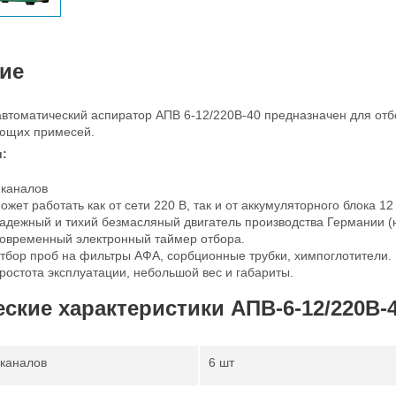
ие
втоматический аспиратор АПВ 6-12/220В-40 предназначен для отб
яющих примесей.
и:
 каналов
ожет работать как от сети 220 В, так и от аккумуляторного блока 12
адежный и тихий безмасляный двигатель производства Германии (н
овременный электронный таймер отбора.
тбор проб на фильтры АФА, сорбционные трубки, химпоглотители.
ростота эксплуатации, небольшой вес и габариты.
ские характеристики АПВ-6-12/220В-
 каналов
6 шт