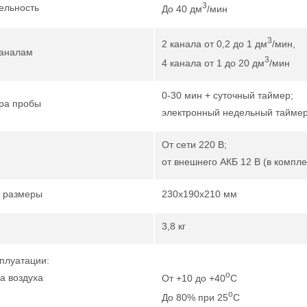
3
ельность
До 40 дм
/мин
3
2 канала от 0,2 до 1 дм
/мин,
каналам
3
4 канала от 1 до 20 дм
/мин
0-30 мин + суточный таймер;
ра пробы
электронный недельный таймер
От сети 220 В;
от внешнего АКБ 12 В (в компле
 размеры
230х190х210 мм
3,8 кг
сплуатации:
о
а воздуха
От +10 до +40
С
о
До 80% при 25
С