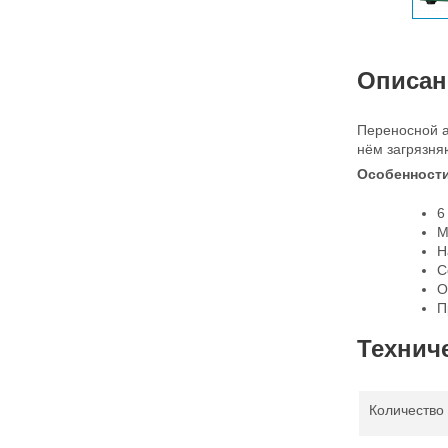
Описан
Переносной а
нём загрязн
Особенност
6
М
Н
С
О
П
Техниче
Количество