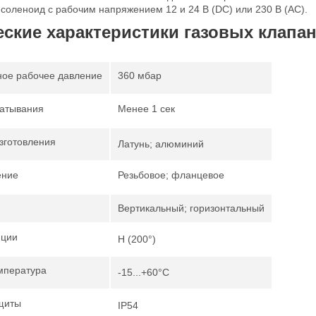
 соленоид с рабочим напряжением 12 и 24 В (DC) или 230 В (АC).
еские характеристики газовых клапа
ое рабочее давление
360 мбар
атывания
Менее 1 сек
зготовления
Латунь; алюминий
ение
Резьбовое; фланцевое
Вертикальный; горизонтальный
яции
H (200°)
мпература
-15...+60°С
щиты
IP54