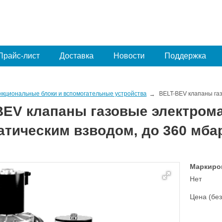
Прайс-лист
Доставка
Новости
Поддержка
нкциональные блоки и вспомогательные устройства
BELT-BEV клапаны газ
BEV клапаны газовые электром
атическим взводом, до 360 мба
Маркиро
Нет
Цена (без