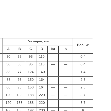
Размеры, мм
Вес, кг
A
B
C
D
Int
h
30
58
95
110
—
—
0,4
30
58
95
110
—
—
0,4
88
77
124
140
—
—
1,4
88
96
150
164
—
—
2,5
88
96
150
164
—
—
2,5
120
153
188
220
—
—
5,7
120
153
188
220
—
—
5,7
106
156
192
230
—
—
6