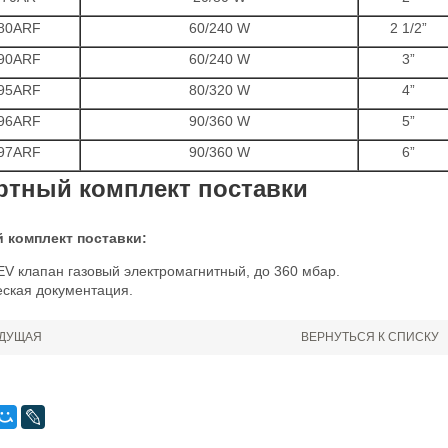
80ARF
60/240 W
2 1/2”
90ARF
60/240 W
3”
95ARF
80/320 W
4”
96ARF
90/360 W
5”
97ARF
90/360 W
6”
ртный комплект поставки
 комплект поставки:
V клапан газовый электромагнитный, до 360 мбар.
еская документация.
ДУЩАЯ
ВЕРНУТЬСЯ К СПИСКУ