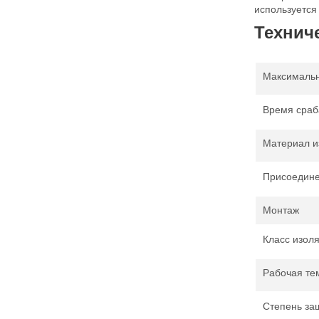
используется
Технич
Максимальн
Время сраб
Материал и
Присоедин
Монтаж
Класс изол
Рабочая те
Степень за