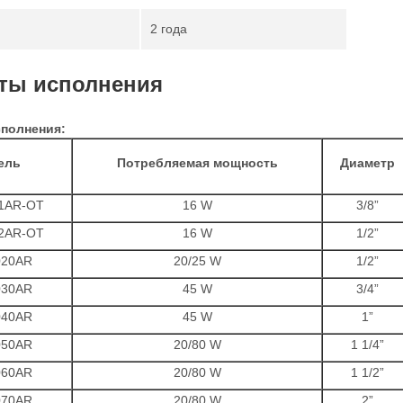
2 года
ты исполнения
полнения:
ель
Потребляемая мощность
Диаметр
1AR-OT
16 W
3/8”
2AR-OT
16 W
1/2”
020AR
20/25 W
1/2”
030AR
45 W
3/4”
040AR
45 W
1”
050AR
20/80 W
1 1/4”
060AR
20/80 W
1 1/2”
070AR
20/80 W
2”