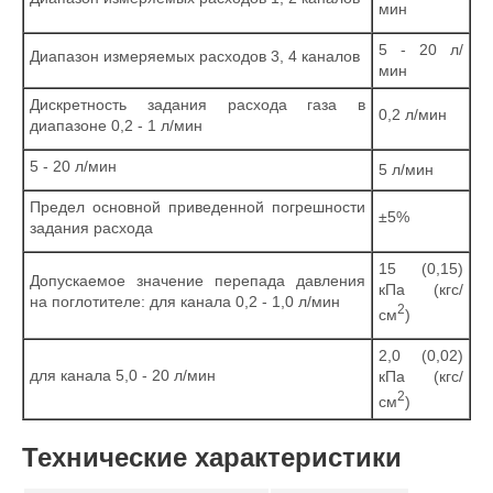
мин
5 - 20 л/
Диапазон измеряемых расходов 3, 4 каналов
мин
Дискретность задания расхода газа в
0,2 л/мин
диапазоне 0,2 - 1 л/мин
5 - 20 л/мин
5 л/мин
Предел основной приведенной погрешности
±5%
задания расхода
15 (0,15)
Допускаемое значение перепада давления
кПа (кгс/
на поглотителе: для канала 0,2 - 1,0 л/мин
2
см
)
2,0 (0,02)
для канала 5,0 - 20 л/мин
кПа (кгс/
2
см
)
Технические характеристики