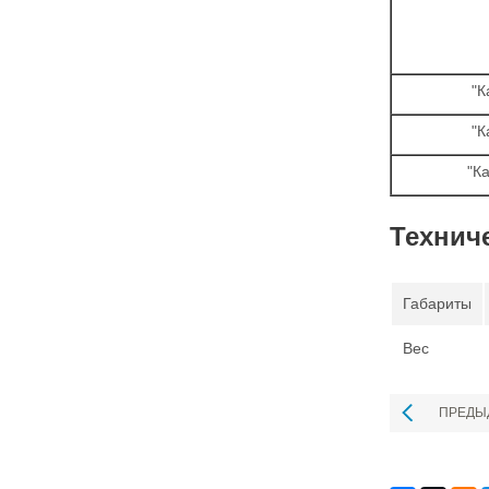
"К
"К
"К
Технич
Габариты
Вес
ПРЕДЫ