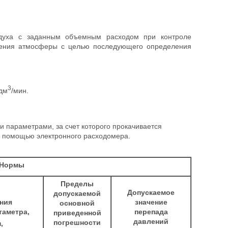
духа с заданным объемным расходом при контроле
язнения атмосферы с целью последующего определения
3
 дм
/мин.
 параметрами, за счет которого прокачивается
с помощью электронного расходомера.
Нормы
Пределы
Допускаемое
допускаемой
ния
значение
основной
таметра,
перепада
приведенной
давлений
погрешности
,