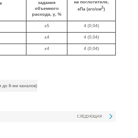
на поглотителе,
задания
е
2
объемного
кПа (кгс/см
)
расхода, γ, %
±5
4 (0,04)
±4
4 (0,04)
±4
4 (0,04)
и до 8-ми каналов)
СЛЕДУЮЩАЯ