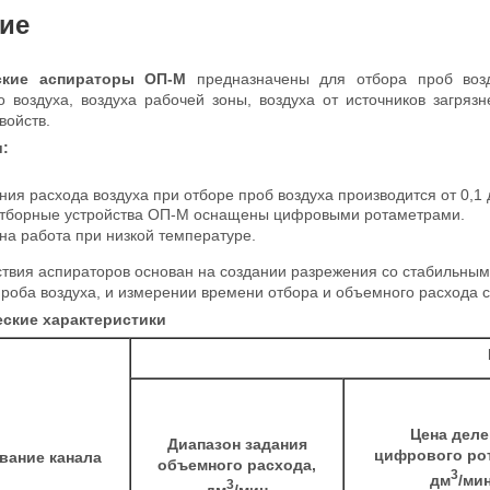
ие
ские аспираторы ОП-М
предназначены для отбора проб воз
о воздуха, воздуха рабочей зоны, воздуха от источников загр
войств.
:
ия расхода воздуха при отборе проб воздуха производится от 0,1
тборные устройства ОП-М оснащены цифровыми ротаметрами.
на работа при низкой температуре.
твия аспираторов основан на создании разрежения со стабильными
роба воздуха, и измерении времени отбора и объемного расхода 
ские характеристики
Цена деле
Диапазон задания
цифрового ро
вание канала
объемного расхода,
3
дм
/мин
3
дм
/мин