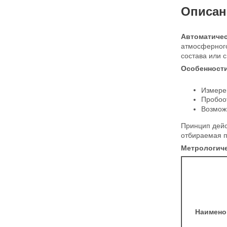
Описан
Автоматиче
атмосферног
состава или с
Особенности
Измерен
Пробоо
Возмож
Принцип дейс
отбираемая п
Метрологиче
Наимено