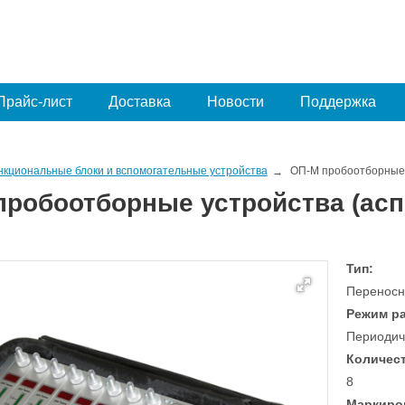
Прайс-лист
Доставка
Новости
Поддержка
нкциональные блоки и вспомогательные устройства
ОП-М пробоотборные 
пробоотборные устройства (ас
Тип:
Переносн
Режим р
Периодич
Количест
8
Маркиро