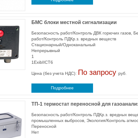
БМС блоки местной сигнализации
Безопасность работ/Контроль ДВК горючих газов, Б
работ/Контроль ПДКр.з. вредных веществ
Стационарный/Одноканальный
Непрерывный
1
1ExibIICT6
По запросу
Цена (без учета НДС):
руб.
Подробнее
ТП-1 термостат переносной для газоанали
Безопасность работ/Контроль ПДКр.з. вредных вещ
промышленных выбросов, Экология/Контроль атмос
Переносной
Нет