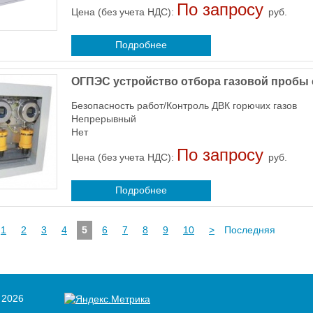
По запросу
Цена (без учета НДС):
руб.
Подробнее
ОГПЭС устройство отбора газовой пробы
Безопасность работ/Контроль ДВК горючих газов
Непрерывный
Нет
По запросу
Цена (без учета НДС):
руб.
Подробнее
1
2
3
4
5
6
7
8
9
10
>
Последняя
 2026