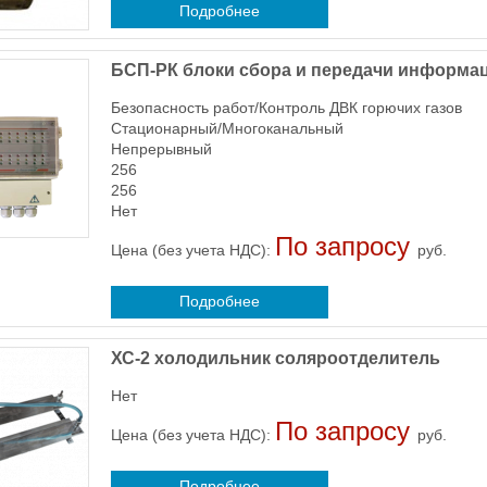
Подробнее
БСП-РК блоки сбора и передачи информа
Безопасность работ/Контроль ДВК горючих газов
Стационарный/Многоканальный
Непрерывный
256
256
Нет
По запросу
Цена (без учета НДС):
руб.
Подробнее
ХС-2 холодильник соляроотделитель
Нет
По запросу
Цена (без учета НДС):
руб.
Подробнее