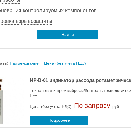
нования контролируемых компонентов
ровка взрывозащиты
Найти
ать:
Наименование
Цена (без учета НДС)
ИР-В-01 индикатор расхода ротаметричес
Технология и промвыбросы/Контроль технологичес
Нет
По запросу
Цена (без учета НДС):
руб.
Подробнее