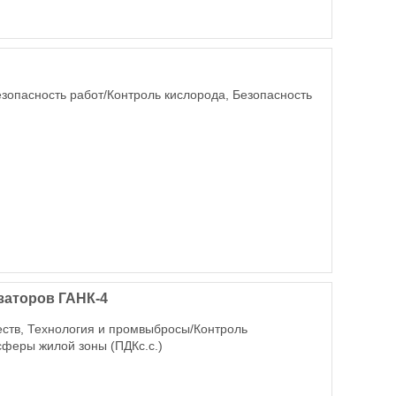
езопасность работ/Контроль кислорода, Безопасность
заторов ГАНК-4
еств, Технология и промвыбросы/Контроль
феры жилой зоны (ПДКс.с.)