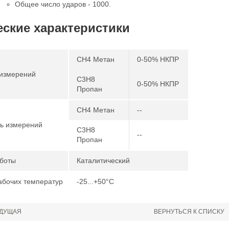
Общее число ударов - 1000.
еские характеристики
CH4 Метан
0-50% НКПР
измерений
C3H8
0-50% НКПР
Пропан
CH4 Метан
--
ь измерений
C3H8
--
Пропан
боты
Каталитический
абочих температур
-25...+50°С
ДУЩАЯ
ВЕРНУТЬСЯ К СПИСКУ