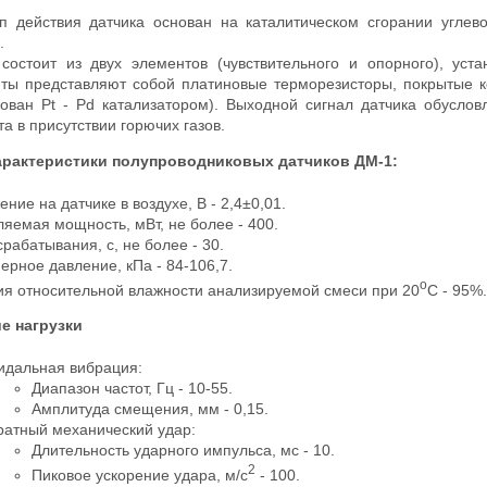
п действия датчика основан на каталитическом сгорании углев
.
 состоит из двух элементов (чувствительного и опорного), ус
ты представляют собой платиновые терморезисторы, покрытые к
рован Pt - Pd катализатором). Выходной сигнал датчика обуслов
а в присутствии горючих газов.
рактеристики полупроводниковых датчиков ДМ-1:
ние на датчике в воздухе, В - 2,4±0,01.
яемая мощность, мВт, не более - 400.
рабатывания, с, не более - 30.
рное давление, кПа - 84-106,7.
о
ия относительной влажности анализируемой смеси при 20
С - 95%.
е нагрузки
идальная вибрация:
Диапазон частот, Гц - 10-55.
Амплитуда смещения, мм - 0,15.
ратный механический удар:
Длительность ударного импульса, мс - 10.
2
Пиковое ускорение удара, м/с
- 100.