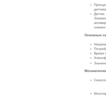
Принци
датчика
Датчик
Элемен
активи
элемент
Основные ха
Напряже
Потребл
Время с
Атмосфе
Значен
Механически
Синусо
Многок