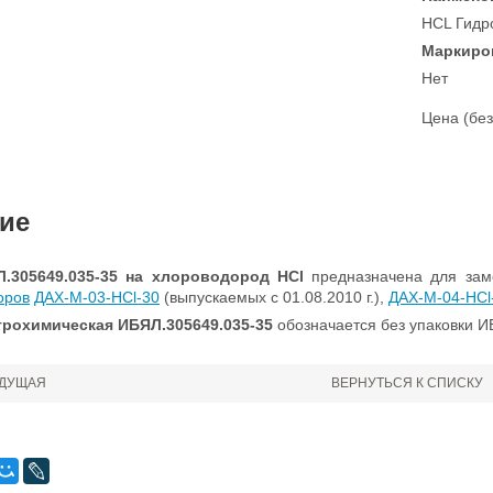
HCL Гидр
Маркиро
Нет
Цена (без
ие
.305649.035-35
на хлороводород HCl
предназначена для зам
оров
ДАХ-М-03-HCl-30
(выпускаемых с 01.08.2010 г.),
ДAX-M-04-HCl
трохимическая ИБЯЛ.305649.035-35
обозначается без упаковки И
ДУЩАЯ
ВЕРНУТЬСЯ К СПИСКУ