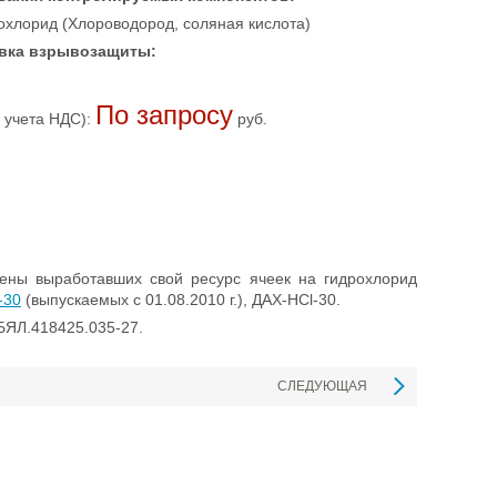
охлорид (Хлороводород, соляная кислота)
вка взрывозащиты:
По запросу
 учета НДС):
руб.
ены выработавших свой ресурс ячеек на гидрохлорид
-30
(выпускаемых с 01.08.2010 г.), ДАХ-HCl-30.
БЯЛ.418425.035-27.
СЛЕДУЮЩАЯ