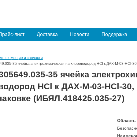
Прайс-лист
Доставка
Новости
Поддержка
мплектующие и запчасти
9.035-35 ячейка электрохимическая на хлороводород HCl к ДАХ-М-03-HCl-30,
305649.035-35 ячейка электрохи
одород HCl к ДАХ-М-03-HCl-30, 
паковке (ИБЯЛ.418425.035-27)
Область
Безопасн
Наимено