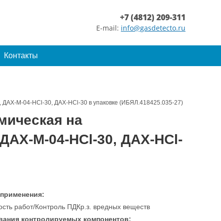
+7 (4812) 209-311
E-mail:
info@gasdetecto.ru
Контакты
 ДАХ-М-04-HCl-30, ДАХ-HCl-30 в упаковке (ИБЯЛ.418425.035-27)
мическая на
ДАХ-М-04-HCl-30, ДАХ-HCl-
 применения:
ость работ/Контроль ПДКр.з. вредных веществ
вания контролируемых компонентов: