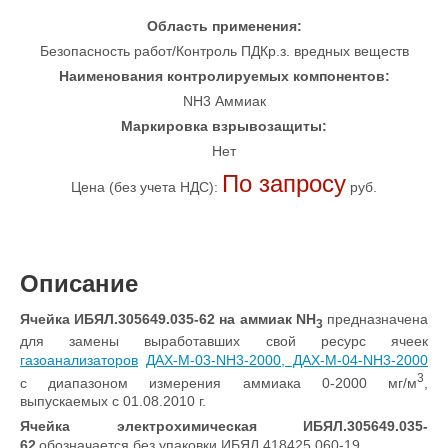
Область применения:
Безопасность работ/Контроль ПДКр.з. вредных веществ
Наименования контролируемых компонентов:
NH3 Аммиак
Маркировка взрывозащиты:
Нет
По запросу
Цена (без учета НДС):
руб.
Описание
Ячейка ИБЯЛ.305649.035-62
на аммиак NH
предназначена
3
для замены выработавших свой ресурс ячеек
газоанализаторов
ДАХ-М-03-NH3-2000, ДАХ-М-04-NH3-2000
3
с диапазоном измерения аммиака 0-2000 мг/м
,
выпускаемых с 01.08.2010 г.
Ячейка электрохимическая ИБЯЛ.305649.035-
62
обозначается без упаковки ИБЯЛ.418425.060-19.