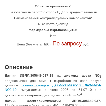
Область применения:
Безопасность работ/Контроль ПДКр.з. вредных веществ
Наименования контролируемых компонентов:
NO2 Азота диоксид
Маркировка взрывозащиты:
Нет
По запросу
Цена (без учета НДС):
руб.
Описание
Датчик ИБЯЛ.305649.037-18
на диоксид азота NO
2
предназначен для замены выработавших свой ресурс
датчиков
газоанализаторов
ДАХ-М-03-NO2-10, ДАХ-М-04-
NO2-10
, выпускаемых с июля 2006 по 31.07.10 г, с
3
диапазоном измерения диоксид азота 0-10 мг/м
.
Датчик электрохимический ИБЯЛ.305649.037-
18
обозначается без упаковки ИБЯЛ.418429.068-08.