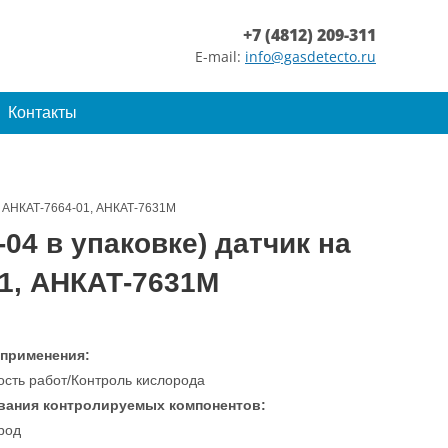
+7 (4812) 209-311
E-mail:
info@gasdetecto.ru
Контакты
4, АНКАТ-7664-01, АНКАТ-7631М
04 в упаковке) датчик на
01, АНКАТ-7631М
 применения:
ость работ/Контроль кислорода
вания контролируемых компонентов:
род