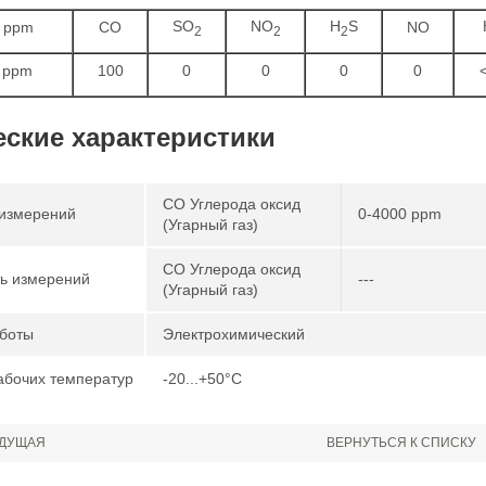
SO
NO
H
S
0 ppm
СO
NO
2
2
2
 ppm
100
0
0
0
0
еские характеристики
CO Углерода оксид
измерений
0-4000 ppm
(Угарный газ)
CO Углерода оксид
ь измерений
---
(Угарный газ)
боты
Электрохимический
абочих температур
-20...+50°С
ДУЩАЯ
ВЕРНУТЬСЯ К СПИСКУ