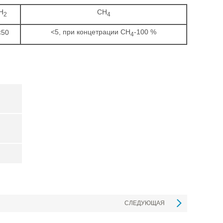
H
CH
2
4
<5, при концетрации СН
-100 %
<50
4
СЛЕДУЮЩАЯ