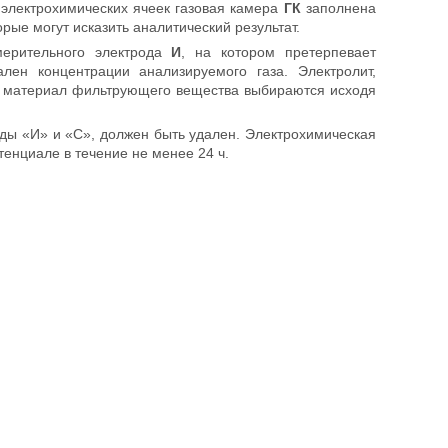
 электрохимических ячеек газовая камера
ГК
заполнена
ые могут исказить аналитический результат.
мерительного электрода
И
, на котором претерпевает
лен концентрации анализируемого газа. Электролит,
 и материал фильтрующего вещества выбираются исходя
ды «И» и «С», должен быть удален. Электрохимическая
енциале в течение не менее 24 ч.