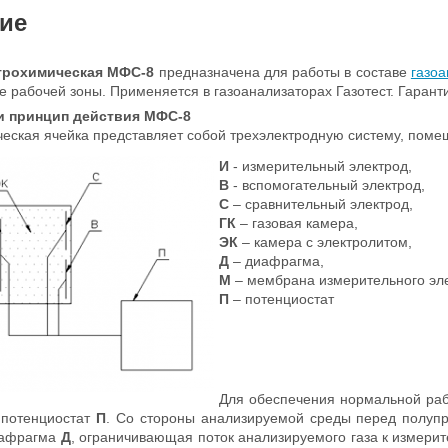
ие
трохимическая МФС-8
предназначена для работы в составе
газоа
хе рабочей зоны. Применяется в газоанализаторах Газотест. Гарант
и принцип действия
МФС-8
еская ячейка представляет собой трехэлектродную систему, поме
И
- измерительный электрод,
В
- вспомогательный электрод,
С
– сравнительный электрод,
ГК
– газовая камера,
ЭК
– камера с электролитом,
Д
– диафрагма,
М
– мембрана измерительного эле
П
– потенциостат
Для обеспечения нормальной раб
 потенциостат
П
. Со стороны анализируемой среды перед полу
иафрагма
Д
, ограничивающая поток анализируемого газа к измери