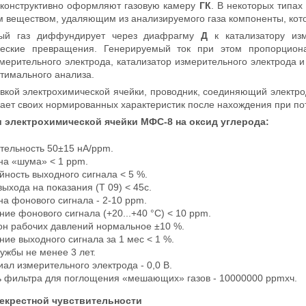
конструктивно оформляют газовую камеру
ГК
. В некоторых типах
веществом, удаляющим из анализируемого газа компоненты, котор
мый газ диффундирует через диафрагму
Д
к катализатору из
ческие превращения. Генерируемый ток при этом пропорциона
мерительного электрода, катализатор измерительного электрода
птимального анализа.
вкой электрохимической ячейки, проводник, соединяющий электро
гает своих нормированных характеристик после нахождения при пот
 электрохимической ячейки МФС-8 на оксид углерода:
тельность 50±15 нА/ррm.
на «шума» < 1 ppm.
ность выходного сигнала < 5 %.
ыхода на показания (T 09) < 45c.
а фонового сигнала - 2-10 ppm.
ие фонового сигнала (+20...+40 °С) < 10 ppm.
он рабочих давлений нормальное ±10 %.
ие выходного сигнала за 1 мес < 1 %.
ужбы не менее 3 лет.
ал измерительного электрода - 0,0 В.
ь фильтра для поглощения «мешающих» газов - 10000000 ppmxч.
екрестной чувствительности