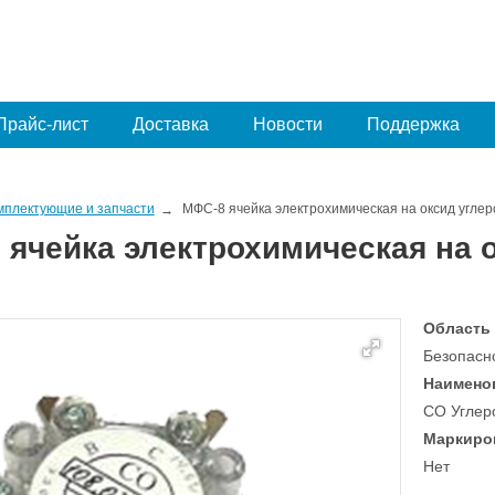
Прайс-лист
Доставка
Новости
Поддержка
мплектующие и запчасти
МФС-8 ячейка электрохимическая на оксид угле
 ячейка электрохимическая на 
Область
Безопасн
Наимено
CO Углеро
Маркиро
Нет