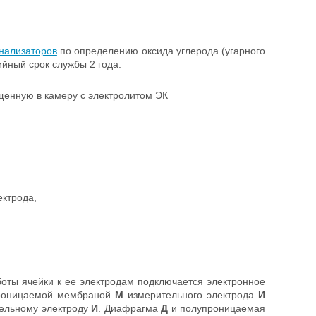
нализаторов
по определению оксида углерода (угарного
ийный срок службы 2 года.
щенную в камеру с электролитом ЭК
ктрода,
оты ячейки к ее электродам подключается электронное
проницаемой мембраной
М
измерительного электрода
И
тельному электроду
И
. Диафрагма
Д
и полупроницаемая