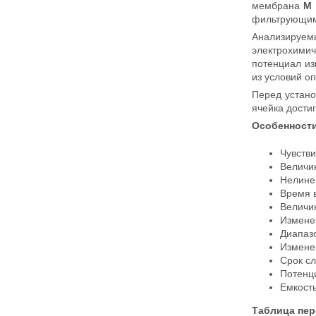
мембрана
М
фильтрующим 
Анализируе
электрохими
потенциал из
из условий о
Перед устано
ячейка дости
Особенности
Чувстви
Величи
Нелиней
Время в
Величин
Изменен
Диапаз
Изменен
Срок сл
Потенци
Емкост
Таблица пер