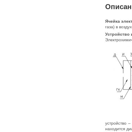
Описан
Ячейка элек
газа) в возду
Устройство 
Электрохимич
устройство –
находится д