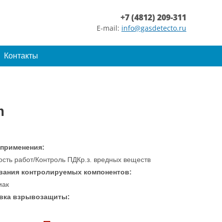
+7 (4812) 209-311
E-mail:
info@gasdetecto.ru
Контакты
m
 применения:
ость работ/Контроль ПДКр.з. вредных веществ
вания контролируемых компонентов:
иак
вка взрывозащиты: