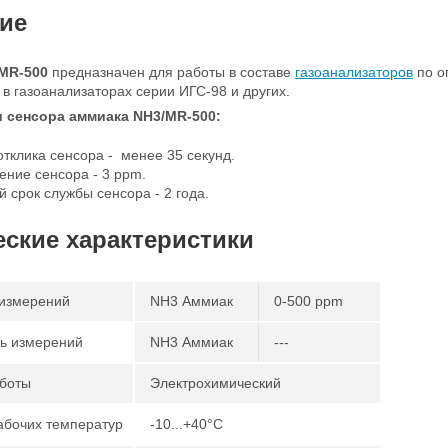
ие
MR-500
предназначен для работы в составе
газоанализаторов
по о
 в газоанализаторах серии ИГС-98 и других.
 сенсора аммиака NH3/MR-500:
тклика сенсора - менее 35 секунд.
ение сенсора - 3 ppm.
 срок службы сенсора - 2 года.
еские характеристики
измерений
NH3 Аммиак
0-500 ppm
ь измерений
NH3 Аммиак
---
боты
Электрохимический
абочих температур
-10...+40°С