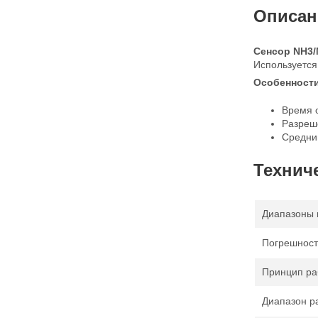
Описан
Сенсор NH3/
Используется
Особенности
Время о
Разреш
Средний
Технич
Диапазоны 
Погрешност
Принцип ра
Диапазон р