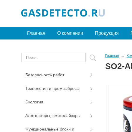
Главная
О компании
Продукция
Главная
Ко
SO2-A
Безопасность работ
Технология и промвыбросы
Экология
Алкотестеры, смокелайзеры
Функциональные блоки и