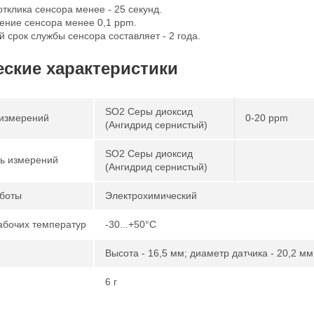
тклика сенсора менее - 25 секунд.
ение сенсора менее 0,1 ppm.
 срок службы сенсора составляет - 2 года.
еские характеристики
SO2 Серы диоксид
измерений
0-20 ppm
(Ангидрид сернистый)
SO2 Серы диоксид
ь измерений
(Ангидрид сернистый)
боты
Электрохимический
абочих температур
-30...+50°С
Высота - 16,5 мм; диаметр датчика - 20,2 мм
6 г