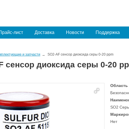
Прайс-лист
Доставка
Новости
Поддержка
мплектующие и запчасти
SO2-AF сенсор диоксида серы 0-20 ppm
F сенсор диоксида серы 0-20 p
Область
Безопасн
Наимено
SO2 Серы
Маркиро
Нет