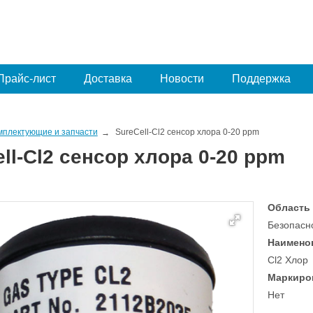
Прайс-лист
Доставка
Новости
Поддержка
мплектующие и запчасти
SureCell-Сl2 сенсор хлора 0-20 ppm
ll-Сl2 сенсор хлора 0-20 ppm
Область
Безопасн
Наимено
Cl2 Хлор
Маркиро
Нет