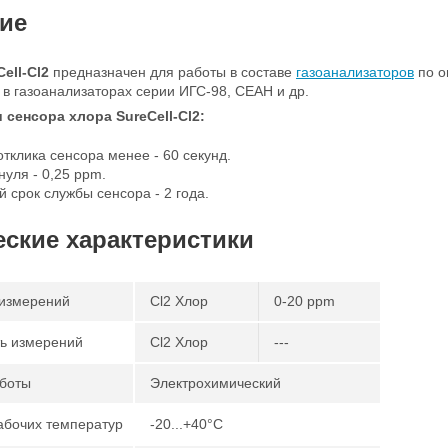
ие
ell-Сl2
предназначен для работы в составе
газоанализаторов
по о
 в газоанализаторах серии ИГС-98, СЕАН и др.
сенсора хлора SureCell-Сl2​:
тклика сенсора менее - 60 секунд.
уля - 0,25 ppm.
 срок службы сенсора - 2 года.
еские характеристики
измерений
Cl2 Хлор
0-20 ppm
ь измерений
Cl2 Хлор
---
боты
Электрохимический
абочих температур
-20...+40°С