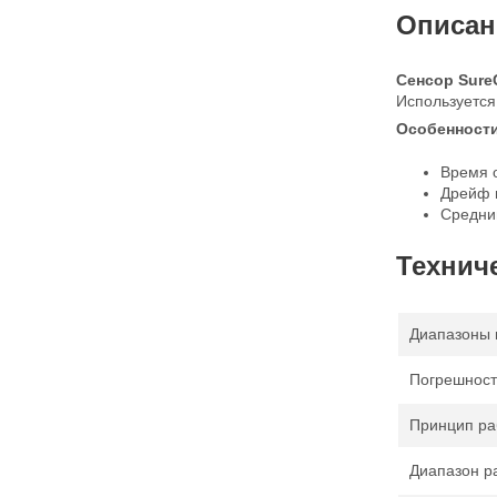
Описан
Сенсор SureC
Используется
Особенности 
Время о
Дрейф н
Средний
Технич
Диапазоны 
Погрешност
Принцип ра
Диапазон р