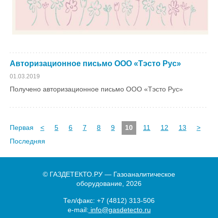
Авторизационное письмо ООО «Тэсто Рус»
01.03.2019
Получено авторизационное письмо ООО «Тэсто Рус»
Первая
<
5
6
7
8
9
10
11
12
13
>
Последняя
© ГАЗДЕТЕКТО.РУ — Газоаналитическое
оборудование, 2026
Тел/факс:
+7 (4812) 313-506
e-mail:
info@gasdetecto.ru