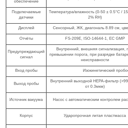
обеспечение
Подключаемые
Температура/влажность (0-50 ± 0.5°С / 1
датчики
2% RH)
Дисплей
Сенсорный, ЖК, диагональ 8.89 см, цв
Отчёты
FS-209E, ISO-14644-1, EC GMP
Внутренний, внешняя сигнализация, 
Предупреждающий
превышении порога, при разрядке батаре
сигнал
неисправности
Вход пробы
Изокинетический пробо
Внутренний выходной НЕРА-фильтр (>9
Выход пробы
от 0.3мкм)
Источник вакуума
Насос с автоматическим контролем ра
Корпус
Ударопрочная литая пластмасса