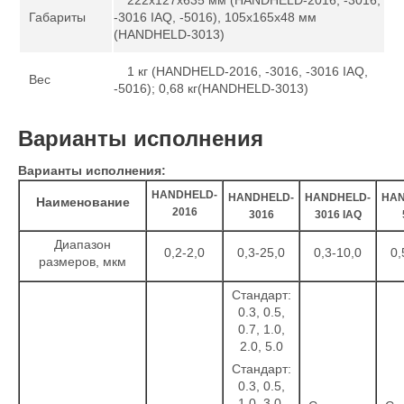
222х127х635 мм (HANDHELD-2016, -3016,
Габариты
-3016 IAQ, -5016), 105х165х48 мм
(HANDHELD-3013)
1 кг (HANDHELD-2016, -3016, -3016 IAQ,
Вес
-5016); 0,68 кг(HANDHELD-3013)
Варианты исполнения
Варианты исполнения:
HANDHELD-
HANDHELD-
HANDHELD-
HAN
Наименование
2016
3016
3016 IAQ
Диапазон
0,2-2,0
0,3-25,0
0,3-10,0
0,
размеров, мкм
Стандарт:
0.3, 0.5,
0.7, 1.0,
2.0, 5.0
Стандарт:
0.3, 0.5,
1.0, 3.0,