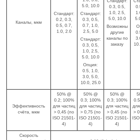
Стандарт:
Ст
5.0, 10.0
0.3, 0.5,
0.
1.0, 2.5,
1.
Стандарт:
Стандарт:
5.0, 10.0
5.
0.2, 0.3,
0.3, 0.5,
Каналы, мкм
0.5, 0.7,
0.7, 1.0,
Возможны
О
1.0, 2.0
2.5, 5.0
другие
0.
каналы по
3.
Стандарт:
заказу
10.
0.3, 0.5,
1.0, 2.5,
5.0, 10.0
Опция:
0.5, 1.0,
3.0, 5.0,
10.0, 25.0
50% @
50% @
50% @
5
0.2; 100%
0.3; 100%
0.3; 100%
0.
Эффективность
для частиц
для частиц
для частиц
для
счёта, мкм
> 0,45 (по
> 0,75 (по
> 0,45 (по
> 0
ISO 21501-
ISO 21501-
ISO 21501-
ISO
4)
4)
4)
Скорость