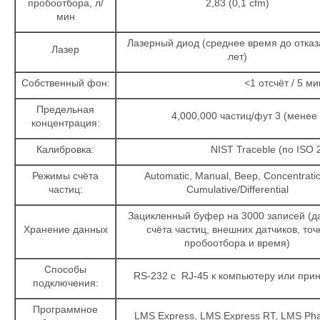
пробоотбора, л/
2,83 (0,1 cfm)
мин
Лазерный диод (среднее время до отказ
Лазер
лет)
Собственный фон:
<1 отсчёт / 5 ми
Предельная
4,000,000 частиц/фут 3 (менее
концентрация:
Калибровка:
NIST Traceble (по ISO 
Режимы счёта
Automatic, Manual, Beep, Concentrati
частиц:
Cumulative/Differential
Зацикленный буфер на 3000 записей (
Хранение данных
счёта частиц, внешних датчиков, точ
пробоотбора и время)
Способы
RS-232 с RJ-45 к компьютеру или при
подключения:
Программное
LMS Express, LMS Express RT, LMS Ph