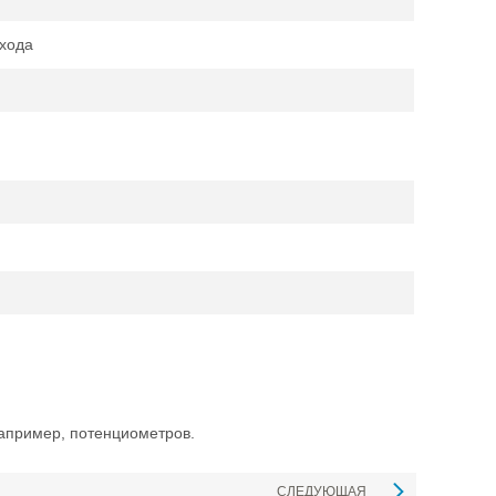
хода
апример, потенциометров.
СЛЕДУЮЩАЯ