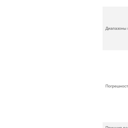
Диапазоны 
Погрешност
Принцип ра