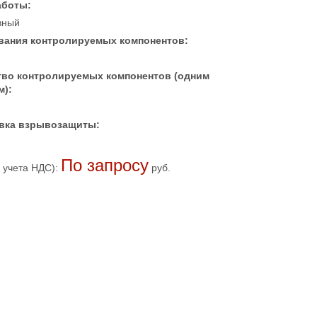
аботы:
вный
вания контролируемых компонентов:
тво контролируемых компонентов (одним
м):
вка взрывозащиты:
По запросу
 учета НДС):
руб.