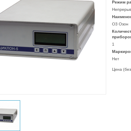
Режим р
Непреры
Наимено
O3 Озон
Количес
приборо
1
Маркиро
Нет
Цена (без