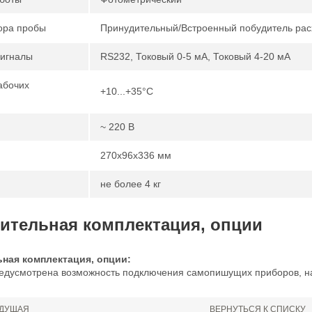
ора пробы
Принудительный/Встроенный побудитель рас
игналы
RS232, Токовый 0-5 мА, Токовый 4-20 мА
абочих
+10...+35°С
~ 220 В
270x96x336 мм
не более 4 кг
ительная комплектация, опции
ная комплектация, опции:
едусмотрена возможность подключения самопишущих приборов, н
ДУЩАЯ
ВЕРНУТЬСЯ К СПИСКУ