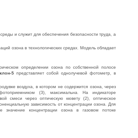
реды и служит для обеспечения безопасности труда, а
аций озона в технологических средах. Модель обладает
рическом определении озона по собственной полосе
клон-5
представляет собой однолучевой фотометр, в
родувке воздуха, в котором не содержится озона, через
 фотоприемником (3), максимальна. На индикаторе
вой смеси через оптическую кювету (2), оптическое
оненциальную зависимость от концентрации озона. Для
ое значение концентрации озона в газовом потоке