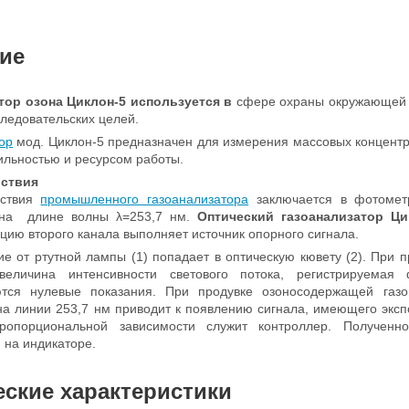
ие
тор озона Циклон-5 используется в
сфере охраны окружающей с
следовательских целей.
ор
мод. Циклон-5 предназначен для измерения массовых концентр
ильностью и ресурсом работы.
йствия
йствия
промышленного газоанализатора
заключается в фотомет
 на длине волны λ=253,7 нм.
Оптический газоанализатор Ци
цию второго канала выполняет источник опорного сигнала.
ие от ртутной лампы (1) попадает в оптическую кювету (2). При п
величина интенсивности светового потока, регистрируемая
ются нулевые показания. При продувке озоносодержащей газо
а линии 253,7 нм приводит к появлению сигнала, имеющего эксп
ропорциональной зависимости служит контроллер. Полученн
 на индикаторе.
еские характеристики