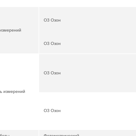
O3 Озон
измерений
O3 Озон
O3 Озон
ь измерений
O3 Озон
боты
Фотометрический