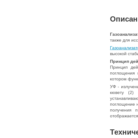
Описан
Газоанализа
также для ис
Газоанализат
высокой стаб
Принцип де
Принцип де
поглощения
котором функ
УФ - излучен
кювету (2) 
устанавлива
поглощение н
получения п
отображается
Технич