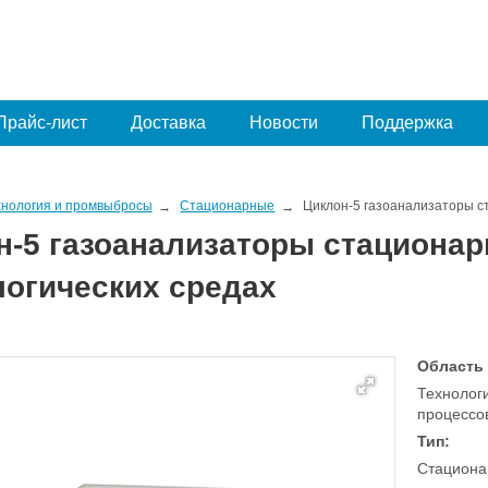
Прайс-лист
Доставка
Новости
Поддержка
хнология и промвыбросы
Стационарные
Циклон-5 газоанализаторы с
н-5 газоанализаторы стационар
логических средах
Область
Технолог
процессо
Тип:
Стациона