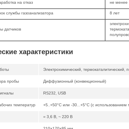
работка на отказ
не менее 
ок службы газоанализатора
8 лет
электрохи
ы датчиков
термоката
полупрово
еские характеристики
боты
Электрохимический, термокаталитический, 
ора пробы
Диффузионный (конвекционный)
игналы
RS232, USB
абочих температур
+5..+50°C или -30...+5°C (с использованием
= 3,6 В, ~ 220 В
210×170×85 мм