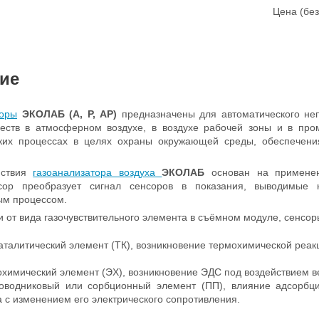
Цена (без
ие
торы
ЭКОЛАБ (А, Р, АР)
предназначены для автоматического неп
еств в атмосферном воздухе, в воздухе рабочей зоны и в про
ских процессах в целях охраны окружающей среды, обеспечения
йствия
газоанализатора воздуха
ЭКОЛАБ
основан на применен
сор преобразует сигнал сенсоров в показания, выводимые
ым процессом.
и от вида газочувствительного элемента в съёмном модуле, сенсор
аталитический элемент (ТК), возникновение термохимической реак
химический элемент (ЭХ), возникновение ЭДС под воздействием в
оводниковый или сорбционный элемент (ПП), влияние адсорбции
 с изменением его электрического сопротивления.