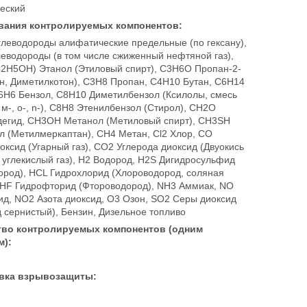
еский
вания контролируемых компонентов:
глеводороды алифатические предельные (по гексану),
леводороды (в том числе сжиженный нефтяной газ),
2H5OH) Этанол (Этиловый спирт), C3H6O Пропан-2-
он, Диметилкотон), C3H8 Пропан, C4H10 Бутан, C6H14
C6H6 Бензол, C8H10 Диметилбензол (Ксилолы, смесь
м-, o-, n-), C8H8 Этенилбензол (Стирол), CH2O
егид, CH3OH Метанол (Метиловый спирт), CH3SH
л (Метилмеркаптан), CH4 Метан, Cl2 Хлор, CO
оксид (Угарный газ), CO2 Углерода диоксид (Двуокись
 углекислый газ), H2 Водород, H2S Дигидросульфид
ород), HCL Гидрохлорид (Хлороводород, соляная
, HF Гидрофторид (Фтороводород), NH3 Аммиак, NO
ид, NO2 Азота диоксид, O3 Озон, SO2 Серы диоксид
 сернистый), Бензин, Дизельное топливо
тво контролируемых компонентов (одним
м):
вка взрывозащиты: