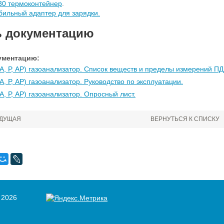
-30 термоконтейнер
.
бильный адаптер для зарядки.
ь документацию
ументацию:
, Р, АР) газоанализатор. Список веществ и пределы измерений ПД
, Р, АР) газоанализатор. Руководство по эксплуатации.
, Р, АР) газоанализатор. Опросный лист.
ДУЩАЯ
ВЕРНУТЬСЯ К СПИСКУ
 2026