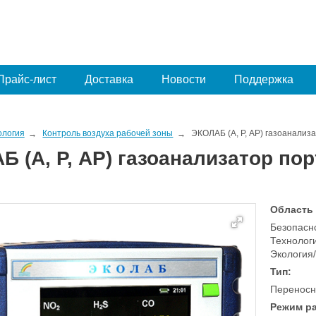
Прайс-лист
Доставка
Новости
Поддержка
ология
Контроль воздуха рабочей зоны
ЭКОЛАБ (А, Р, АР) газоанали
Б (А, Р, АР) газоанализатор п
Область
Безопасно
Технолог
Экология
Тип:
Переносн
Режим р