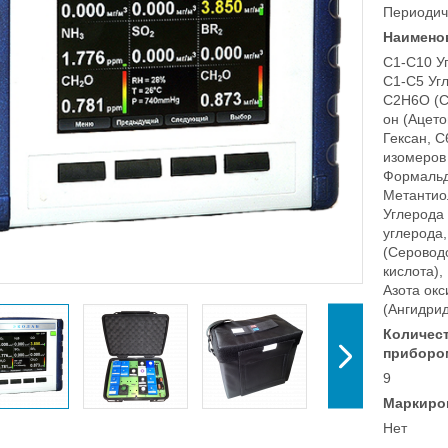
Периодич
Наимено
C1-C10 У
C1-C5 Уг
C2H6O (C
он (Ацет
Гексан, 
изомеров 
Формальд
Метантио
Углерода 
углерода,
(Серовод
кислота)
Азота окс
(Ангидрид
Количес
приборо
9
Маркиро
Нет