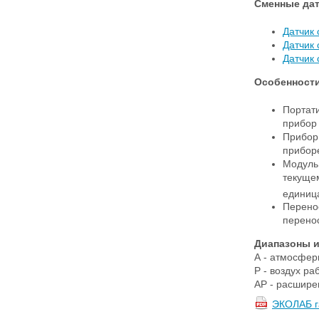
Сменные дат
Датчик 
Датчик 
Датчик 
Особенности
Портат
прибор
Прибор
приборе
Модуль
текуще
единиц
Перено
перено
Диапазоны и
А - атмосферн
Р - воздух раб
АР - расширен
ЭКОЛАБ г