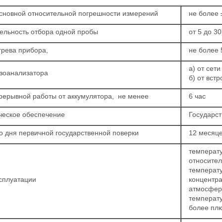
сновной относительной погрешности измерений
не более
ельность отбора одной пробы
от 5 до 30
грева прибора,
не более 
а) от сет
азоанализатора
б) от вст
рерывной работы от аккумулятора, не менее
6 час
ческое обеспечение
Государст
о дня первичной государственной поверки
12 месяц
температу
относите
темпера
сплуатации
концентра
атмосферн
температу
более пл