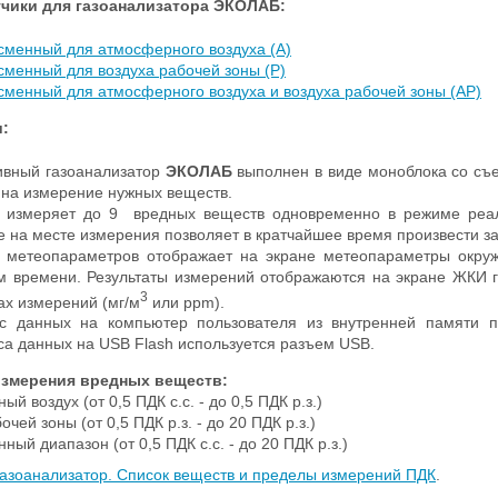
чики для газоанализатора ЭКОЛАБ:
сменный для атмосферного воздуха (А)
сменный для воздуха рабочей зоны (Р)
сменный для атмосферного воздуха и воздуха рабочей зоны (АР)
:
ивный газоанализатор
ЭКОЛАБ
выполнен в виде моноблока со съ
 на измерение нужных веществ.
 измеряет до 9 вредных веществ одновременно в режиме реал
 на месте измерения позволяет в кратчайшее время произвести з
 метеопараметров отображает на экране метеопараметры окруж
м времени. Результаты измерений отображаются на экране ЖКИ г
3
ах измерений (мг/м
или ppm).
с данных на компьютер пользователя из внутренней памяти 
са данных на USB Flash используется разъем USB.
змерения вредных веществ:
ый воздух (от 0,5 ПДК с.с. - до 0,5 ПДК р.з.)
очей зоны (от 0,5 ПДК р.з. - до 20 ПДК р.з.)
ный диапазон (от 0,5 ПДК с.c. - до 20 ПДК р.з.)
азоанализатор. Список веществ и пределы измерений ПДК
.