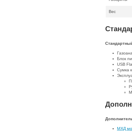
Вес
Станда
Стандартный
Газоан
Блок пи
USB Fla
Сумка 
Эксплу
П
Р
М
Дополн
Дополнитель
МХД мо