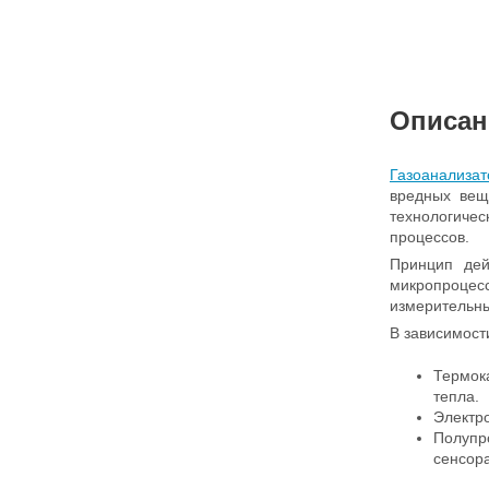
Описан
Газоанализа
вредных вещ
технологиче
процессов.
Принцип де
микропроцес
измерительн
В зависимост
Термок
тепла.
Электро
Полупр
сенсора