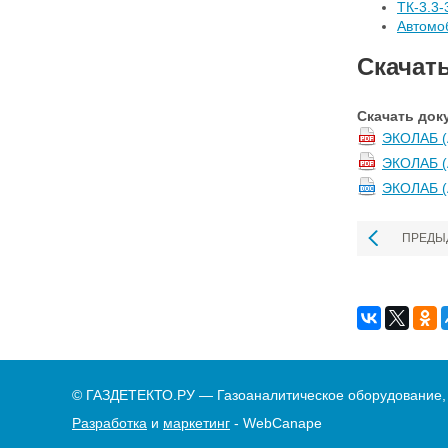
ТК-3.3
Автомо
Скачат
Скачать док
ЭКОЛАБ (А
ЭКОЛАБ (А
ЭКОЛАБ (А
ПРЕДЫ
© ГАЗДЕТЕКТО.РУ — Газоаналитическое оборудование,
Разработка
и
маркетинг
- WebCanape