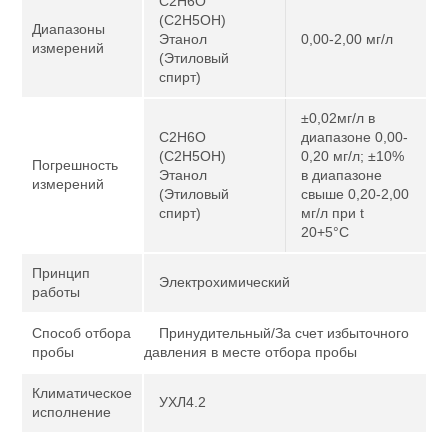
C2H6O
(C2H5OH)
Диапазоны
Этанол
0,00-2,00 мг/л
измерений
(Этиловый
спирт)
±0,02мг/л в
C2H6O
диапазоне 0,00-
(C2H5OH)
0,20 мг/л; ±10%
Погрешность
Этанол
в диапазоне
измерений
(Этиловый
свыше 0,20-2,00
спирт)
мг/л при t
20+5°С
Принцип
Электрохимический
работы
Способ отбора
Принудительный/За счет избыточного
пробы
давления в месте отбора пробы
Климатическое
УХЛ4.2
исполнение