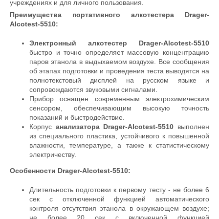
учреждениях и для личного пользования.
Преимущества портативного алкотестера Drager-
Alcotest-5510:
Электронный алкотестер
Drager-Alcotest-5510
быстро и точно определяет массовую концентрацию
паров этанола в выдыхаемом воздухе. Все сообщения
об этапах подготовки и проведения теста выводятся на
полнотекстовый дисплей на русском языке и
сопровождаются звуковыми сигналами.
Прибор оснащен современным электрохимическим
сенсором, обеспечивающим высокую точность
показаний и быстродействие.
Корпус
анализатора
Drager-Alcotest-5510
выполнен
из специального пластика, устойчивого к повышенной
влажности, температуре, а также к статистическому
электричеству.
Особенности
Drager-Alcotest-5510:
Длительность подготовки к первому тесту - не более 6
сек с отключенной функцией автоматического
контроля отсутствия этанола в окружающем воздухе;
не более 20 сек с включенной функцией