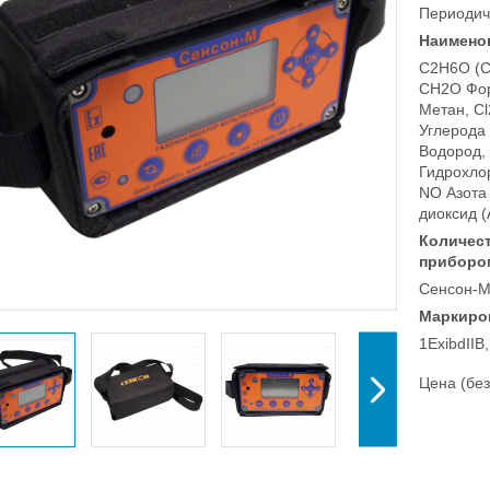
Периодич
Наимено
C2H6O (C
CH2O Фор
Метан, Cl
Углерода 
Водород,
Гидрохло
NO Азота
диоксид 
Количес
приборо
Сенсон-М-
Маркиро
1ExibdII
Цена (без