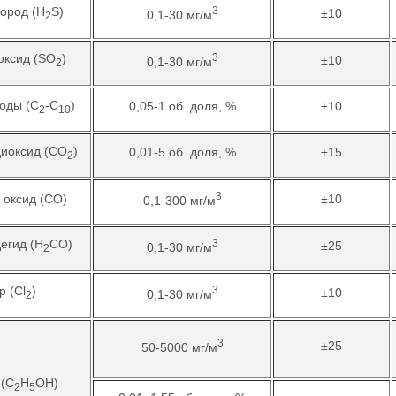
ород (H
S)
3
±10
0,1-30 мг/м
2
оксид (SO
)
3
±10
0,1-30 мг/м
2
оды (С
-С
)
0,05-1 об. доля, %
±10
2
10
диоксид (СО
)
0,01-5 об. доля, %
±15
2
3
 оксид (CO)
±10
0,1-300 мг/м
егид (H
CO)
3
±25
0,1-30 мг/м
2
р (Cl
)
3
±10
0,1-30 мг/м
2
3
±25
50-5000 мг/м
 (C
H
OH)
2
5