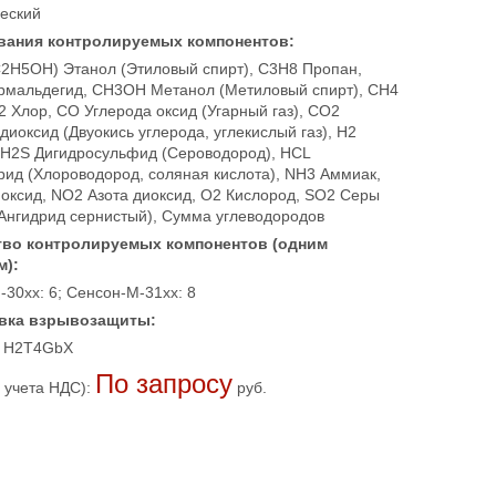
еский
вания контролируемых компонентов:
2H5OH) Этанол (Этиловый спирт), C3H8 Пропан,
мальдегид, CH3OH Метанол (Метиловый спирт), CH4
2 Хлор, CO Углерода оксид (Угарный газ), CO2
диоксид (Двуокись углерода, углекислый газ), H2
 H2S Дигидросульфид (Сероводород), HCL
рид (Хлороводород, соляная кислота), NH3 Аммиак,
 оксид, NO2 Азота диоксид, O2 Кислород, SO2 Серы
(Ангидрид сернистый), Сумма углеводородов
тво контролируемых компонентов (одним
м):
30хх: 6; Сенсон-М-31хх: 8
вка взрывозащиты:
В, H2T4GbХ
По запросу
 учета НДС):
руб.