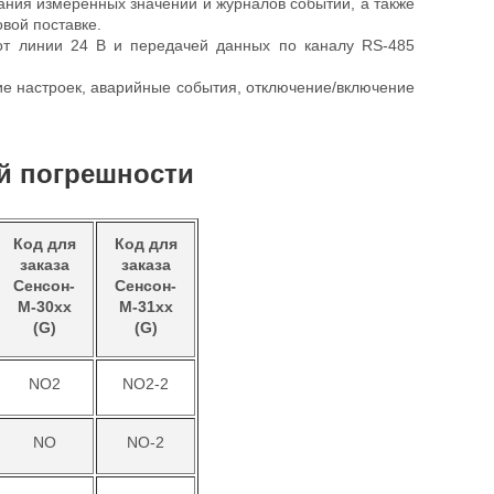
ния измеренных значений и журналов событий, а также
вой поставке.
от линии 24 В и передачей данных по каналу RS-485
е настроек, аварийные события, отключение/включение
й погрешности
Код для
Код для
заказа
заказа
Сенсон-
Сенсон-
М-30хх
М-31хх
(G)
(G)
NO2
NO2-2
NO
NO-2