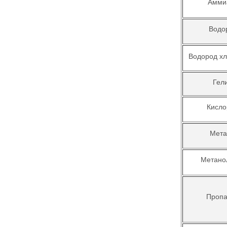
Амми
Водо
Водород хл
Гел
Кисло
Мета
Метано
Пропа