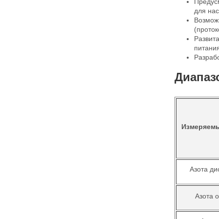
Предус
для нас
Возмож
(прото
Развит
питания
Разраб
Диапаз
Измеряемы
Азота ди
Азота 