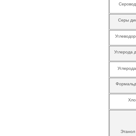
Серовод
Серы ди
Углеводор
Углерода 
Углерода
Формальд
Хло
Этанол