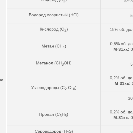
2
Водород хлористый (HCl)
5
Кислород (O
)
18% об. до
2
0,5% об. д
Метан (CH
)
4
М-31хх:
0
Метанол (CH
OH)
5
3
0,2% об. д
ии
М-31хх:
Углеводороды (C
С
)
2
10
30
0,2% об. до
Пропан (C
H
)
3
8
М-31хх:
0
Сероводород (H
S)
3
2