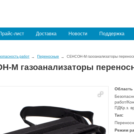
Прайс-лист
Доставка
Новости
Поддержка
зопасность работ
Переносные
СЕНСОН-М газоанализаторы перенос
Н-М газоанализаторы перенос
Область
Безопасно
работ/Кон
ПДКр.з. 
Тип:
Переносн
Режим р