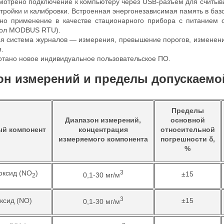
мотрено подключение к компьютеру через USB-разъем для считыва
тройки и калибровки. Встроенная энергонезависимая память в базо
но применение в качестве стационарного прибора с питанием 
кол MODBUS RTU).
ая система журналов — измерения, превышение порогов, изменени
.
отано новое индивидуальное пользовательское ПО.
он измерений и пределы допускаемо
Пределы
Диапазон измерений,
основной
й компонент
концентрация
относительной
измеряемого компонента
погрешности
δ,
%
оксид (NO
)
3
±15
0,1-30 мг/м
2
3
оксид (NO)
±15
0,1-30 мг/м