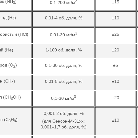
ак (NH
)
3
±15
0,1-200 мг/м
3
род (H
)
0,01-4 об. доля, %
±10
2
3
ористый (HCl)
±25
0,01-30 мг/м
ий (He)
1-100 об. доля, %
±20
род (O
)
0,1-30 об. доля, %
±5
2
н (CH
)
0,01-5 об. доля, %
±10
4
л (CH
OH)
3
±20
0,1-30 мг/м
3
0,001-2 об. доля, %
н (C
H
)
±10
(для Сенсон-М-31хх:
3
8
0,001–1,7 об. доля, %)