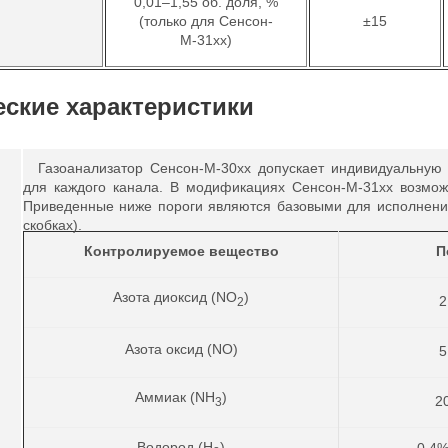
0,01–1,55 об. доля, %
(только для Сенсон-
±15
М-31хх)
еские характеристики
Газоанализатор Сенсон-М-30хх допускает индивидуальную 
для каждого канала. В модификациях Сенсон-М-31хх возмож
Приведенные ниже пороги являются базовыми для исполнений
скобках).
Контролируемое вещество
П
Азота диоксид (NO
)
2
2
Азота оксид (NO)
5
Аммиак (NH
)
2
3
Водород (H
)
0,4%