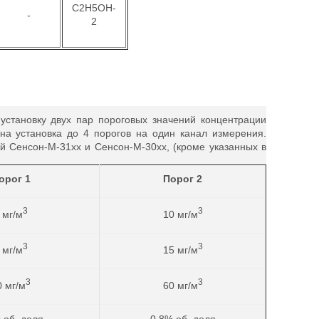
C2H5OH-
-
2
установку двух пар пороговых значений концентрации
на установка до 4 порогов на один канал измерения.
 Сенсон-М-31хх и Сенсон-М-30хх, (кроме указанных в
орог 1
Порог 2
3
3
 мг/м
10 мг/м
3
3
 мг/м
15 мг/м
3
3
0 мг/м
60 мг/м
 об. доля
0,8% об. доля