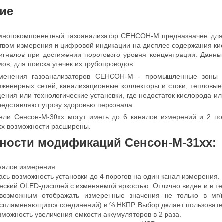
ие
многокомпонентный газоанализатор СЕНСОН-М предназначен для 
твом измерения и цифровой индикации на дисплее содержания кисл
сигналов при достижении порогового уровня концентрации. Данн
ов, для поиска утечек из трубопроводов.
менения газоанализаторов СЕНСОН-М - промышленные зоны п
женерных сетей, канализационные коллекторы и стоки, тепловые
ения или технологические установки, где недостаток кислорода ил
редставляют угрозу здоровью персонала.
ели Сенсон-М-30хх могут иметь до 6 каналов измерений и 2 по
хх возможности расширены.
ности модификаций
Сенсон-М-31хх:
налов измерения.
сь возможность установки до 4 порогов на один канал измерения.
ский OLED-дисплей с изменяемой яркостью. Отлично виден и в те
возможным отображать измеренные значения не только в мг
оспламеняющихся соединений) в % НКПР. Выбор делает пользовате
зможность увеличения емкости аккумуляторов в 2 раза.