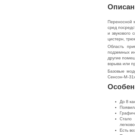
Описан
Переносной 
сред посредс
и звукового 
цистерн, трюм
Область при
подземных ин
другие помещ
взрыва или п
Базовые мод
Сенсон-М-31
Особен
До 8 ка
Появила
Графиче
Стало 
легков
Есть во