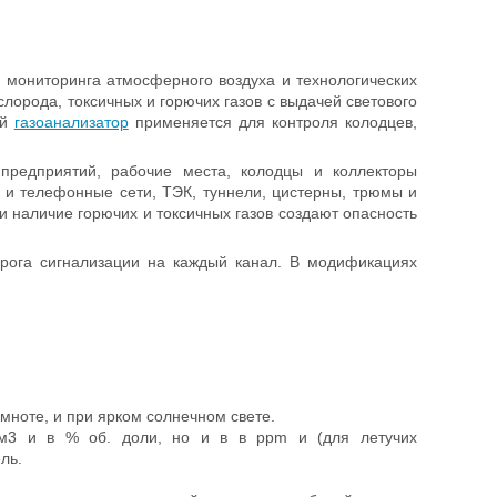
мониторинга атмосферного воздуха и технологических
орода, токсичных и горючих газов с выдачей светового
ый
газоанализатор
применяется для контроля колодцев,
редприятий, рабочие места, колодцы и коллекторы
 и телефонные сети, ТЭК, туннели, цистерны, трюмы и
и наличие горючих и токсичных газов создают опасность
рога сигнализации на каждый канал. В модификациях
мноте, и при ярком солнечном свете.
/м3 и в % об. доли, но и в в ppm и (для летучих
ль.