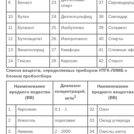
9.
Бензол
23.
37.
Сероводоро
спирт
10.
Бутен
24.
Диэтилсульфид
38.
Скипидар
11.
Бутанол
25.
Изобутилен
39.
Сольвент
12.
Бутилацетат
26.
Изопропанол
40.
Спирты
13.
Винилхлорид
27.
Камфора
41.
Сложные эф
14.
Гексан
28.
Керосин
42.
Стирол
Список веществ, определяемых прибором УПГК-ЛИМБ с
блоком пробоотбора
Диапазон
Наименование
Наименование
концентраций,
вредного ведества
вредного вещества
3
(ВВ)
(ВВ)
мг/м
1.
Акролеин
0,1 - 1
32.
Озон
2.
Алкоголь
пороговая
33.
Оксид углерода
3.
Аммиак
2 - 2000
34.
Окислы азота