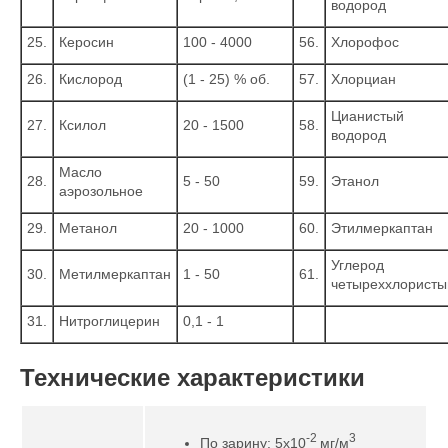
водород
25.
Керосин
100 - 4000
56.
Хлорофос
26.
Кислород
(1 - 25) % об.
57.
Хлорциан
Цианистый
27.
Ксилол
20 - 1500
58.
водород
Масло
28.
5 - 50
59.
Этанол
аэрозольное
29.
Метанол
20 - 1000
60.
Этилмеркаптан
Углерод
30.
Метилмеркаптан
1 - 50
61.
четыреххлористы
31.
Нитроглицерин
0,1 - 1
Технические характеристики
-2
3
По зарину: 5х10
мг/м