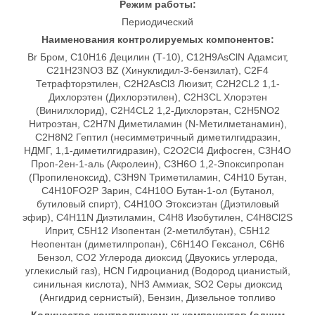
Режим работы:
Периодический
Наименования контролируемых компонентов:
Br Бром, C10H16 Децилин (Т-10), C12H9AsClN Адамсит,
C21H23NO3 BZ (Хинуклидил-3-бензилат), C2F4
Тетрафторэтилен, C2H2AsCl3 Люизит, C2H2CL2 1,1-
Дихлорэтен (Дихлорэтилен), C2H3CL Хлорэтен
(Винилхлорид), C2H4CL2 1,2-Дихлорэтан, C2H5NO2
Нитроэтан, C2H7N Диметиламин (N-Метилметанамин),
C2H8N2 Гептил (несимметричный диметилгидразин,
НДМГ, 1,1-диметилгидразин), C2O2Cl4 Дифосген, C3H4O
Проп-2ен-1-аль (Акролеин), C3H6O 1,2-Эпоксипропан
(Пропиленоксид), C3H9N Триметиламин, C4H10 Бутан,
C4H10FO2P Зарин, C4H10O Бутан-1-ол (Бутанол,
бутиловый спирт), C4H10O Этоксиэтан (Диэтиловый
эфир), C4H11N Диэтиламин, C4H8 Изобутилен, C4H8Cl2S
Иприт, C5H12 Изопентан (2-метилбутан), C5H12
Неопентан (диметилпропан), C6H14O Гексанол, C6H6
Бензол, CO2 Углерода диоксид (Двуокись углерода,
углекислый газ), HCN Гидроцианид (Водород цианистый,
синильная кислота), NH3 Аммиак, SO2 Серы диоксид
(Ангидрид сернистый), Бензин, Дизельное топливо