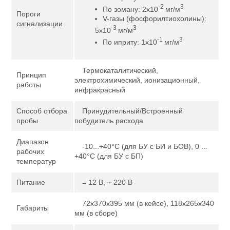
-2
3
По зоману: 2х10
мг/м
Пороги
V-газы (фосфорилтиохолины):
сигнализации
-3
3
5х10
мг/м
-1
3
По иприту: 1х10
мг/м
Термокаталитический,
Принцип
электрохимический, ионизационный,
работы
инфракрасный
Способ отбора
Принудительный/Встроенный
пробы
побудитель расхода
Диапазон
-10...+40°С (для БУ с БИ и БОВ), 0 ...
рабочих
+40°С (для БУ с БП)
температур
Питание
= 12 В, ~ 220 В
72х370х395 мм (в кейсе), 118х265х340
Габариты
мм (в сборе)