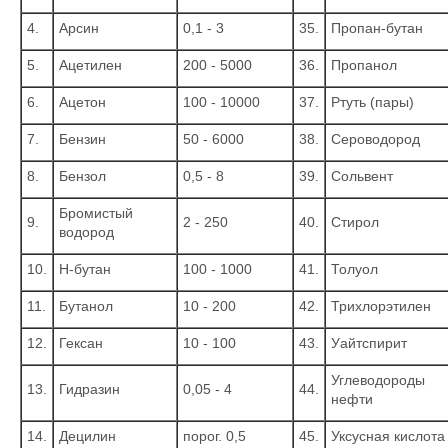
4.
Арсин
0,1 - 3
35.
Пропан-бутан
5.
Ацетилен
200 - 5000
36.
Пропанол
6.
Ацетон
100 - 10000
37.
Ртуть (пары)
7.
Бензин
50 - 6000
38.
Сероводород
8.
Бензол
0,5 - 8
39.
Сольвент
Бромистый
9.
2 - 250
40.
Стирол
водород
10.
Н-бутан
100 - 1000
41.
Толуол
11.
Бутанол
10 - 200
42.
Трихлорэтилен
12.
Гексан
10 - 100
43.
Уайтспирит
Углеводороды
13.
Гидразин
0,05 - 4
44.
нефти
14.
Децилин
порог. 0,5
45.
Уксусная кислота