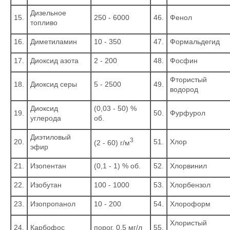
Дизельное
15.
250 - 6000
46.
Фенол
топливо
16.
Диметиламин
10 - 350
47.
Формальдегид
17.
Диоксид азота
2 - 200
48.
Фосфин
Фтористый
18.
Диоксид серы
5 - 2500
49.
водород
Диоксид
(0,03 - 50) %
19.
50.
Фурфурол
углерода
об.
Диэтиловый
3
20.
51.
Хлор
(2 - 60) г/м
эфир
21.
Изопентан
(0,1 - 1) % об.
52.
Хлорвинил
22.
Изобутан
100 - 1000
53.
Хлорбензол
23.
Изопропанол
10 - 200
54.
Хлороформ
Хлористый
24.
Карбофос
порог. 0,5 мг/л
55.