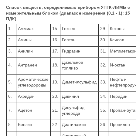
Список веществ, определяемых прибором УПГК-ЛИМБ с
измерительным блоком (диапазон измерения (0,1 - 1); 15
ПДК)
1.
Аммиак
15.
Гексен
29.
Кетоны
2.
Амины
16.
Гептан
30.
Ксилол
3.
Анилин
17.
Гидразин
31.
Метиметакр
Дизельное
4.
Антранен
18.
32.
N-октан
топливо
Ароматические
Нефть и
5.
19.
Диметилсульфид
33.
углеводороды
нефтепроду
6.
Акридин
20.
Дивинил
34.
Перидин
Дисульфид
7.
Ацетон
21.
35.
Пропан-бута
углерода
8.
Бензин
22.
Диэтиламин
36.
Пропилен
Диэтиловый