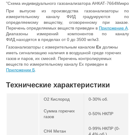
"Схема индивидуального газоанализатора АНКАТ-7664Микро
При выпуске из производства газоанализаторы по
измерительному каналу ФИД градуируются по
определяемому веществу, оговоренному при заказе.
Перечень определяемых веществ приведен в
Приложение А
.
Диапазоны измерений компонентов по каналу
ФИД находятся в пределах от 0 до 3500 мг/м3.
Газоанализаторы с измерительным каналом
Ех
должны
иметь сигнализацию наличия в воздушной среде горючих
газов и паров, их смесей. Перечень контролируемых
веществ по измерительному каналу Ех приведен в
Приложении Б
.
Технические характеристики
O2 Кислород
0-30% об.
Сумма горючих
0-50% НКПР
газов
0-99% НКПР (0-
CH4 Метан
4,4% об.)