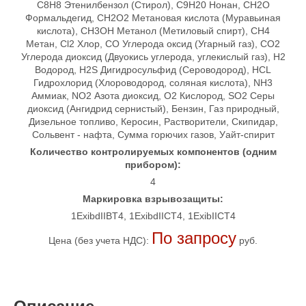
C8H8 Этенилбензол (Стирол), C9H20 Нонан, CH2O
Формальдегид, CH2O2 Метановая кислота (Муравьиная
кислота), CH3OH Метанол (Метиловый спирт), CH4
Метан, Cl2 Хлор, CO Углерода оксид (Угарный газ), CO2
Углерода диоксид (Двуокись углерода, углекислый газ), H2
Водород, H2S Дигидросульфид (Сероводород), HCL
Гидрохлорид (Хлороводород, соляная кислота), NH3
Аммиак, NO2 Азота диоксид, O2 Кислород, SO2 Серы
диоксид (Ангидрид сернистый), Бензин, Газ природный,
Дизельное топливо, Керосин, Растворители, Скипидар,
Сольвент - нафта, Сумма горючих газов, Уайт-спирит
Количество контролируемых компонентов (одним
прибором):
4
Маркировка взрывозащиты:
1ExibdIIBT4, 1ExibdIICT4, 1ЕxibIICT4
По запросу
Цена (без учета НДС):
руб.