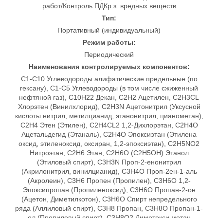
работ/Контроль ПДКр.з. вредных веществ
Тип:
Портативный (индивидуальный)
Режим работы:
Периодический
Наименования контролируемых компонентов:
C1-C10 Углеводороды алифатические предельные (по
гексану), C1-C5 Углеводороды (в том числе сжиженный
нефтяной газ), C10H22 Декан, C2H2 Ацетилен, C2H3CL
Хлорэтен (Винилхлорид), C2H3N Ацетонитрил (Уксусной
кислоты нитрил, метилцианид, этанонитрил, цианометан),
C2H4 Этен (Этилен), C2H4CL2 1,2-Дихлорэтан, C2H4O
Ацетальдегид (Этаналь), C2H4O Эпоксиэтан (Этилена
оксид, этиленоксид, оксиран, 1,2-эпоксиэтан), C2H5NO2
Нитроэтан, C2H6 Этан, C2H6O (C2H5OH) Этанол
(Этиловый спирт), C3H3N Проп-2-енонитрил
(Акрилонитрил, винилцианид), C3H4O Проп-2ен-1-аль
(Акролеин), C3H6 Пропен (Пропилен), C3H6O 1,2-
Эпоксипропан (Пропиленоксид), C3H6O Пропан-2-он
(Ацетон, Диметилкотон), C3H6O Спирт непредельного
ряда (Аллиловый спирт), C3H8 Пропан, C3H8O Пропан-1-
ол (Пропиловый спирт), C3H8O2 Диметокси метан