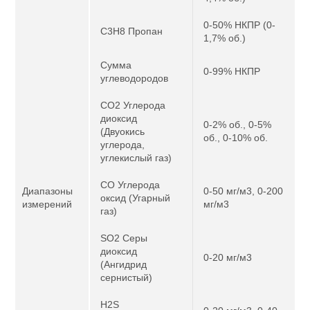
0-50% НКПР (0-
C3H8 Пропан
1,7% об.)
Сумма
0-99% НКПР
углеводородов
CO2 Углерода
диоксид
0-2% об., 0-5%
(Двуокись
об., 0-10% об.
углерода,
углекислый газ)
CO Углерода
Диапазоны
0-50 мг/м3, 0-200
оксид (Угарный
измерений
мг/м3
газ)
SO2 Серы
диоксид
0-20 мг/м3
(Ангидрид
сернистый)
H2S