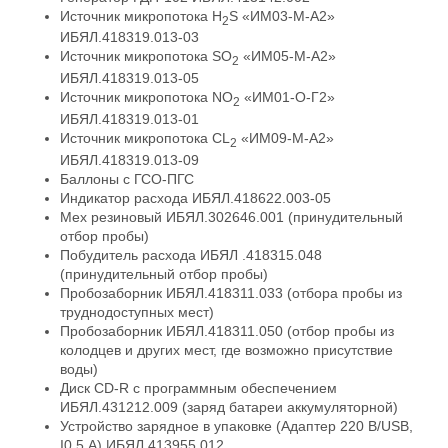
Источник микропотока H
S «ИМ03-М-А2»
2
ИБЯЛ.418319.013-03
Источник микропотока SO
«ИM05-M-A2»
2
ИБЯЛ.418319.013-05
Источник микропотока NO
«ИM01-O-Г2»
2
ИБЯЛ.418319.013-01
Источник микропотока СL
«ИМ09-М-А2»
2
ИБЯЛ.418319.013-09
Баллоны с ГСО-ПГС
Индикатор расхода ИБЯЛ.418622.003-05
Мех резиновый ИБЯЛ.302646.001 (принудительный
отбор пробы)
Побудитель расхода ИБЯЛ .418315.048
(принудительный отбор пробы)
Пробозаборник ИБЯЛ.418311.033 (отбора пробы из
труднодоступных мест)
Пробозаборник ИБЯЛ.418311.050 (отбор пробы из
колодцев и других мест, где возможно присутствие
воды)
Диск CD-R с программным обеспечением
ИБЯЛ.431212.009 (заряд батареи аккумуляторной)
Устройство зарядное в упаковке (Адаптер 220 B/USB,
I0,5 А) ИБЯЛ.413955.012.