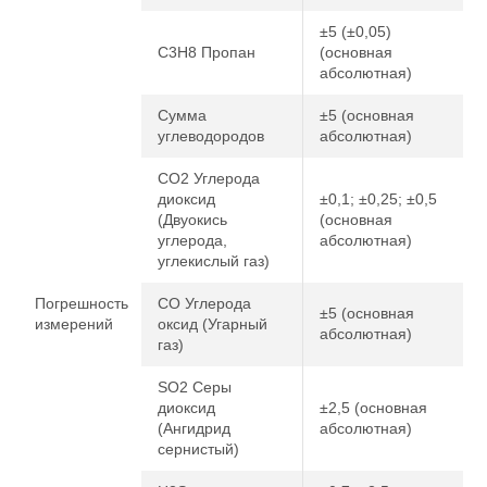
±5 (±0,05)
C3H8 Пропан
(основная
абсолютная)
Сумма
±5 (основная
углеводородов
абсолютная)
CO2 Углерода
диоксид
±0,1; ±0,25; ±0,5
(Двуокись
(основная
углерода,
абсолютная)
углекислый газ)
Погрешность
CO Углерода
±5 (основная
измерений
оксид (Угарный
абсолютная)
газ)
SO2 Серы
диоксид
±2,5 (основная
(Ангидрид
абсолютная)
сернистый)