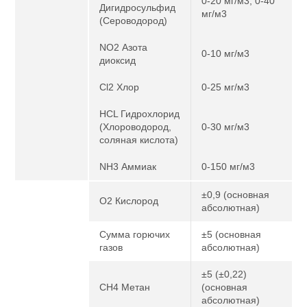
0-20 мг/м3, 0-40
Дигидросульфид
мг/м3
(Сероводород)
NO2 Азота
0-10 мг/м3
диоксид
Cl2 Хлор
0-25 мг/м3
HCL Гидрохлорид
(Хлороводород,
0-30 мг/м3
соляная кислота)
NH3 Аммиак
0-150 мг/м3
±0,9 (основная
O2 Кислород
абсолютная)
Сумма горючих
±5 (основная
газов
абсолютная)
±5 (±0,22)
CH4 Метан
(основная
абсолютная)