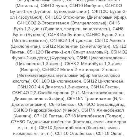
(Метилаль), C4H10 Бутан, C4H10 Изобутан, C4H10O
Бутан-1-ол (Бутанол, бутиловый спирт), C4H10O Бутан-2-
ол (Изобутанол), C4H10O Этоксиэтан (Диэтиловый эфир),
C4H10O2 2-Этоксиэтанол (Этилцеллозольв), C4H6
Бута-1,3-диен (Дивинил, эритрен, винилэтилен), C4H8
Бутен (Бутилен), C4H8 Изобутилен, C4H8O Бутан-2-он
(Метилэтилкетон), C4Н8O2 1,4-Диоксан, C5H10 Амилен
(Циклопентан), C5H12 Изопентан (2-метилбутан), C5H12
Пентан, C5H12O Пентан-1-ол (Спирт амиловый), C5H4O2
Фуран-2-альдегид (Фурфурол), C5H6 Циклопентадиены
(Циклопента-1,3-диен ), C5H8 2-Метилбута-1,3-диен
(Изопрен), C5Н8О2 Метил-2-метилпроп-2-еноат
(Метилметакрилат, метиловый эфир метакриловой
кислоты), C6H10O Циклогексанон, C6H12 Циклогексан,
C6H12O2 4,4 Диметил-1,3-диоксан, C6H14 Гексан,
C6H14О 2,2-Оксибиспропан (2-(1-Метилэтокси)пропан,
Диизопропиловый эфир), C6H15N Триэтиламин (N,N-
Диэтилэтанамин), C6H6 Бензол, C6H6CO Бензальдегид,
C6H6O Гидроксибензол (Фенол), C6H7N Аминобензол
(Анилин), C7H16 Гептан, C7H8 Метилбензол (Толуол),
C7Н8О Гидроксиметилбензол (Крезолы, смесь изомеров
м-, o-, n-), C8H10 Диметилбензол (Ксилолы, смесь
изомеров м-, o-, n-), C8H10 Этилбензол, C8H18 Октан,