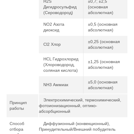
H2S
±0,7; ±2,5
Дигидросульфид
(основная
(Сероводород)
абсолютная)
NO2 Азота
±0,5 (основная
диоксид
абсолютная)
±0,25 (основная
Cl2 Хлор
абсолютная)
HCL Гидрохлорид
±1,25 (основная
(Хлороводород,
абсолютная)
соляная кислота)
±5,0 (основная
NH3 Аммиак
абсолютная)
Электрохимический, термохимический,
Принцип
фотоионизационный, оптико-
работы
абсорбционный
Способ
Диффузионный (конвекционный),
отбора
Принудительный/Внешний побудитель