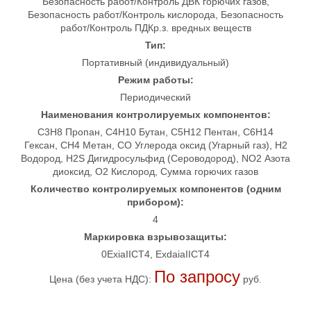
Безопасность работ/Контроль ДВК горючих газов,
Безопасность работ/Контроль кислорода, Безопасность
работ/Контроль ПДКр.з. вредных веществ
Тип:
Портативный (индивидуальный)
Режим работы:
Периодический
Наименования контролируемых компонентов:
C3H8 Пропан, C4H10 Бутан, C5H12 Пентан, C6H14
Гексан, CH4 Метан, CO Углерода оксид (Угарный газ), H2
Водород, H2S Дигидросульфид (Сероводород), NO2 Азота
диоксид, O2 Кислород, Сумма горючих газов
Количество контролируемых компонентов (одним
прибором):
4
Маркировка взрывозащиты:
0ExiaIICT4, ExdaiaIICT4
По запросу
Цена (без учета НДС):
руб.