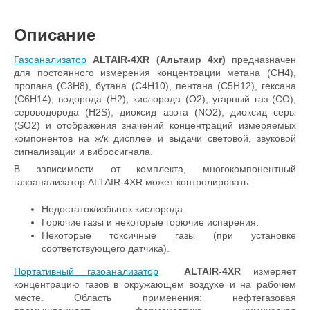
Описание
Газоанализатор
ALTAIR-4XR (Альтаир 4хr)
предназначен
для постоянного измерения концентрации метана (CH4),
пропана (C3H8), бутана (C4H10), пентана (C5H12), гексана
(C6H14), водорода (H2), кислорода (O2), угарный газ (CO),
сероводорода (H2S), диоксид азота (NO2), диоксид серы
(SO2) и отображения значений концентраций измеряемых
компонентов на ж/к дисплее и выдачи световой, звуковой
сигнализации и вибросигнала.
В зависимости от комплекта, многокомпонентный
газоанализатор ALTAIR-4XR может контролировать:
Недостаток/избыток кислорода.
Горючие газы и некоторые горючие испарения.
Некоторые токсичные газы (при установке
соответствующего датчика).
Портативный газоанализатор
ALTAIR-4XR
измеряет
концентрацию газов в окружающем воздухе и на рабочем
месте. Область применения: нефтегазовая