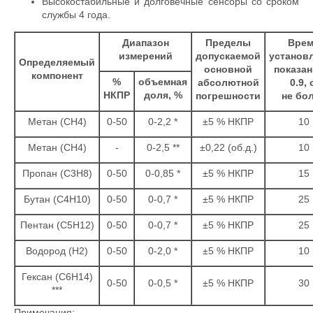
Высокостабильные и долговечные сенсоры со сроком
службы 4 года.
Диапазон
Пределы
Врем
измерений
допускаемой
установ
Определяемый
основной
показан
компонент
%
объемная
абсолютной
0.9, 
НКПР
доля, %
погрешности
не бо
Метан (CH4)
0-50
0-2,2 *
±5 % НКПР
10
Метан (CH4)
-
0-2,5 **
±0,22 (об.д.)
10
Пропан (C3H8)
0-50
0-0,85 *
±5 % НКПР
15
Бутан (C4H10)
0-50
0-0,7 *
±5 % НКПР
25
Пентан (C5H12)
0-50
0-0,7 *
±5 % НКПР
25
Водород (H2)
0-50
0-2,0 *
±5 % НКПР
10
Гексан (C6H14)
0-50
0-0,5 *
±5 % НКПР
30
***
Примечания: