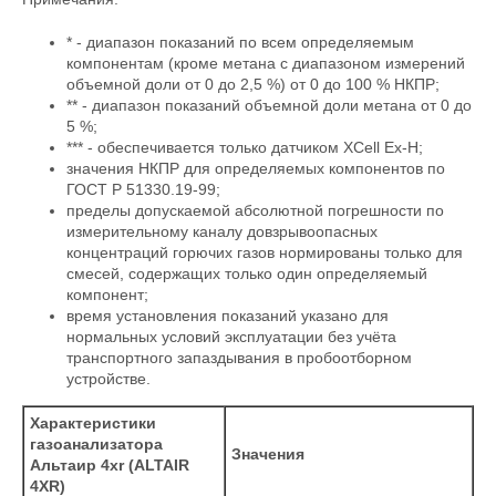
* - диапазон показаний по всем определяемым
компонентам (кроме метана с диапазоном измерений
объемной доли от 0 до 2,5 %) от 0 до 100 % НКПР;
** - диапазон показаний объемной доли метана от 0 до
5 %;
*** - обеспечивается только датчиком XCell Ex-H;
значения НКПР для определяемых компонентов по
ГОСТ Р 51330.19-99;
пределы допускаемой абсолютной погрешности по
измерительному каналу довзрывоопасных
концентраций горючих газов нормированы только для
смесей, содержащих только один определяемый
компонент;
время установления показаний указано для
нормальных условий эксплуатации без учёта
транспортного запаздывания в пробоотборном
устройстве.
Характеристики
газоанализатора
Значения
Альтаир 4хr (ALTAIR
4XR)