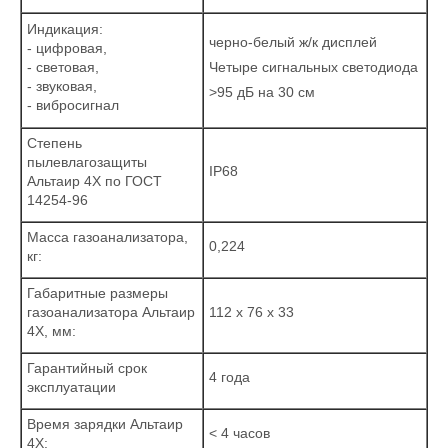
Индикация:
черно-белый ж/к дисплей
- цифровая,
- световая,
Четыре сигнальных светодиода
- звуковая,
>95 дБ на 30 см
- вибросигнал
Степень
пылевлагозащиты
IP68
Альтаир 4Х по ГОСТ
14254-96
Масса газоанализатора,
0,224
кг:
Габаритные размеры
газоанализатора Альтаир
112 x 76 x 33
4Х, мм:
Гарантийный срок
4 года
эксплуатации
Время зарядки Альтаир
< 4 часов
4Х: