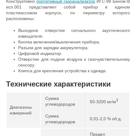
Конструктивно
портативный газоанализатор
ИГС-98 Бином-В
исп.001 представляет собой прибор в едином
пластмассовом корпусе, по периметру которого
расположены:
Выходное отверстие сигнального акустического
извещателя.
Кнопка включения/выключения прибора.
Разъем для зарядки аккумулятора.
Цифровой индикатор.
Отверстие для подачи воздуха к газочувствительному
сенсору.
Клипса для крепления устройства к одежде.
Технические характеристики
Сумма
3
50-3200 мг/м
углеводородов
Диапазоны
измерений
Сумма
0,01-2,0 % об.д.
углеводородов
Предел