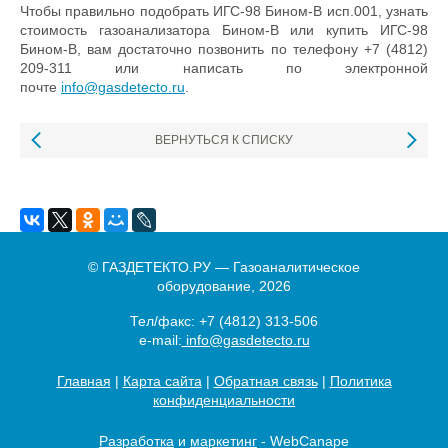
Чтобы правильно подобрать ИГС-98 Бином-В исп.001, узнать
стоимость газоанализатора Бином-В или купить ИГС-98
Бином-В, вам достаточно позвонить по телефону +7 (4812)
209-311 или написать по электронной
почте
info@gasdetecto.ru
.
ВЕРНУТЬСЯ К СПИСКУ
© ГАЗДЕТЕКТО.РУ — Газоаналитическое
оборудование, 2026
Тел/факс:
+7 (4812) 313-506
e-mail:
info@gasdetecto.ru
Главная
|
Карта сайта
|
Обратная связь
|
Политика
конфиденциальности
Разработка
и
маркетинг
- WebCanape