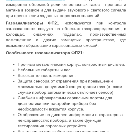
измерения объемной доли огнеопасных газов - пропана и
метана в воздухе и для выдачи звукового и светового сигнала
при превышении заданных пороговых значений.
Газоанализаторы ФП2
1 используются при контроле
загазованности воздуха на объектах газораспределения, в
колодцах, скважинах, подвалах, производственных
помещениях и других замкнутых пространствах, где
возможно образование взрывоопасных смесей.
Особенности г
азоанализатора ФП21:
Прочный металлический корпус, контрастный дисплей.
Небольшие габариты и вес.
Высокая точность измерения.
Защита сенсора от отравления при превышении
максимально допустимой концентрации газа (в таком
случае прибор автоматически отключает сенсор).
Снабжен инфракрасным сервисным портом для
диагностики или настройки прибора без
необходимости вскрытия корпуса.
Отображение на дисплее информации о характерных
неисправностях прибора, а также функция
тестирования пороговых устройств.
Выполнен во взрывобезопасном исполнении с