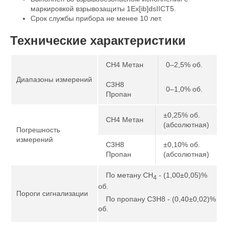
маркировкой взрывозащиты 1Еx[ib]dsIICT5.
Срок службы прибора не менее 10 лет.
Технические характеристики
CH4 Метан
0–2,5% об.
Диапазоны измерений
C3H8
0–1,0% об.
Пропан
±0,25% об.
CH4 Метан
(абсолютная)
Погрешность
измерений
C3H8
±0,10% об.
Пропан
(абсолютная)
По метану CH
- (1,00±0,05)%
4
об.
Пороги сигнализации
По пропану C3H8 - (0,40±0,02)%
об.