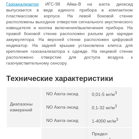
Газоанализатор
ИГС-98 Айва-В на азота диоксид
выпускается в виде единого прибора в компактном
пластмассовом корпусе. На левой боковой стенке
расположены выходное отверстие сигнального акустического
извещателя и кнопка включения/выключения прибора. На
правой боковой стенке расположен разъем для зарядки
аккумулятора. На верхней стенке расположен цифровой
индикатор. На задней крышке установлена клипса для
крепления газоанализатора к одежде. На лицевой стенке
расположено отверстие для доступа воздуха к
газочувствительному сенсору.
Технические характеристики
3
NO Азота оксид
0,01-5 мг/м
Диапазоны
3
NO Азота оксид
0,1-32 мг/м
измерений
3
NO Азота оксид
1-4000 мг/м
Предел