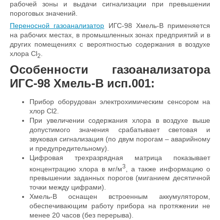
рабочей зоны и выдачи сигнализации при превышении
пороговых значений.
Переносной газоанализатор
ИГС-98 Хмель-В применяется
на рабочих местах, в промышленных зонах предприятий и в
других помещениях с вероятностью содержания в воздухе
хлора Cl
.
2
Особенности газоанализатора
ИГС-98 Хмель-В исп.001:
Прибор оборудован электрохимическим сенсором на
хлор Cl2.
При увеличении содержания хлора в воздухе выше
допустимого значения срабатывает световая и
звуковая сигнализация (по двум порогам – аварийному
и предупредительному).
Цифровая трехразрядная матрица показывает
3
концентрацию хлора в мг/м
, а также информацию о
превышении заданных порогов (миганием десятичной
точки между цифрами).
Хмель-В оснащен встроенным аккумулятором,
обеспечивающим работу прибора на протяжении не
менее 20 часов (без перерыва).