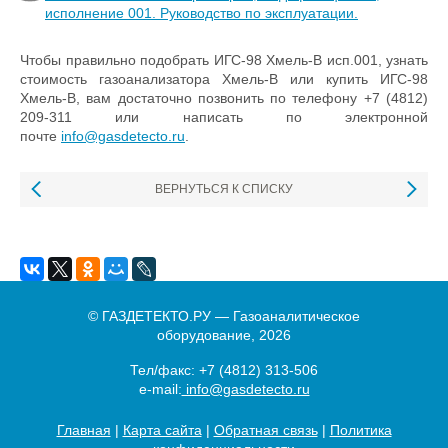
исполнение 001. Руководство по эксплуатации.
Чтобы правильно подобрать ИГС-98 Хмель-В исп.001, узнать
стоимость газоанализатора Хмель-В или купить ИГС-98
Хмель-В, вам достаточно позвонить по телефону +7 (4812)
209-311 или написать по электронной
почте
info@gasdetecto.ru
.
ВЕРНУТЬСЯ К СПИСКУ
© ГАЗДЕТЕКТО.РУ — Газоаналитическое
оборудование, 2026
Тел/факс:
+7 (4812) 313-506
e-mail:
info@gasdetecto.ru
Главная
|
Карта сайта
|
Обратная связь
|
Политика